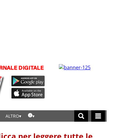
ALTRO
licca per leggere tutte le