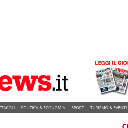
TTACOLI
POLITICA & ECONOMIA
SPORT
TURISMO & EVENTI
C