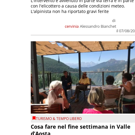
L'intervento è avvenuto in parte via terra e in parte
con l'elicottero a causa delle condizioni meteo.
L'alpinista non ha riportato gravi ferite
di
cervinia
Alessandro Bianchet
il 07/08/2
TURISMO & TEMPO LIBERO
Cosa fare nel fine settimana in Valle
d’Aosta