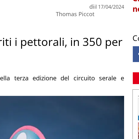
di
il
17/04/2024
n
Thomas Piccot
C
iti i pettorali, in 350 per
la terza edizione del circuito serale e