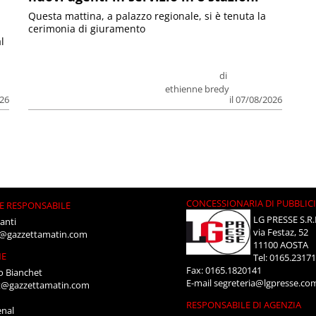
Questa mattina, a palazzo regionale, si è tenuta la
cerimonia di giuramento
l
di
ethienne bredy
026
il 07/08/2026
CONCESSIONARIA DI PUBBLIC
E RESPONSABILE
LG PRESSE S.R.
anti
via Festaz, 52
i@gazzettamatin.com
11100 AOSTA
NE
Tel: 0165.2317
Fax: 0165.1820141
o Bianchet
E-mail
segreteria@lgpresse.co
t@gazzettamatin.com
RESPONSABILE DI AGENZIA
enal