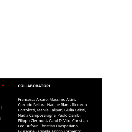
ITÀ
COLLABORATORI
L.
Francesca Arcaro, Massimo Altini,
Corrado Bellora, Nadine Blanc, Riccardo
11
Bortolotti, Manila Calipari, Giulia Calisti,
Nadia Camposaragna, Paolo Ciambi,
m
Filippo Clermont, Carol Di Vito, Christian
Leo Dufour, Christian Evaspasiano,
Giuseppe Farinella, Enrico Formento