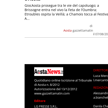
GiocAosta prosegue tra le vie del capoluogo; a
Brissogne entra nel vivo la Feta de l’Oumbra;
Etroubles ospita la Veillà; a Chamois tocca al Festiva
A...
di
Aosta
gazzettamatin
il 07/08/2
DIRETTOR
Luca Merc
l.mercant
Quotidiano online Iscrizione al Tribunale
di Aosta n. 8/2012
REDAZIO
Autorizzazione del 13/12/2012
Alessandr
www.gazzettamatin.com
a.bianche
Editore
Danila Ch
LG PRESSE S.R.L.