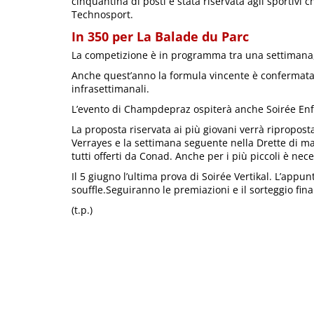
cinquantina di posti è stata riservata agli sportivi
Technosport.
In 350 per La Balade du Parc
La competizione è in programma tra una settimana,
Anche quest’anno la formula vincente è confermata. 
infrasettimanali.
L’evento di Champdepraz ospiterà anche Soirée Enf
La proposta riservata ai più giovani verrà ripropos
Verrayes e la settimana seguente nella Drette di m
tutti offerti da Conad. Anche per i più piccoli è nece
Il 5 giugno l’ultima prova di Soirée Vertikal. L’ap
souffle.Seguiranno le premiazioni e il sorteggio finale 
(t.p.)