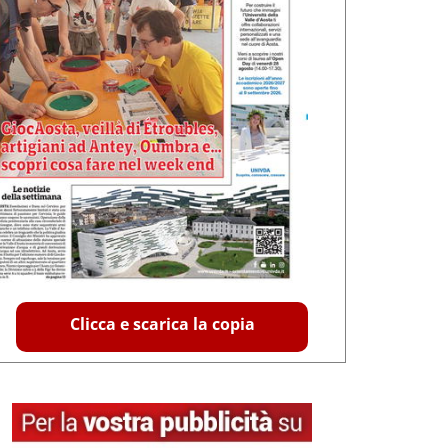
Clicca e scarica la copia