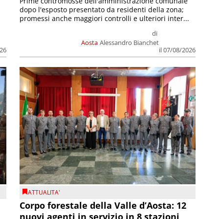
Prime contromosse dell'amministrazione comunale
dopo l'esposto presentato da residenti della zona;
promessi anche maggiori controlli e ulteriori inter...
di
Aosta
Alessandro Bianchet
026
il 07/08/2026
ATTUALITA'
Corpo forestale della Valle d’Aosta: 12
nuovi agenti in servizio in 8 stazioni