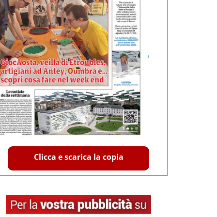
Clicca e scarica la copia