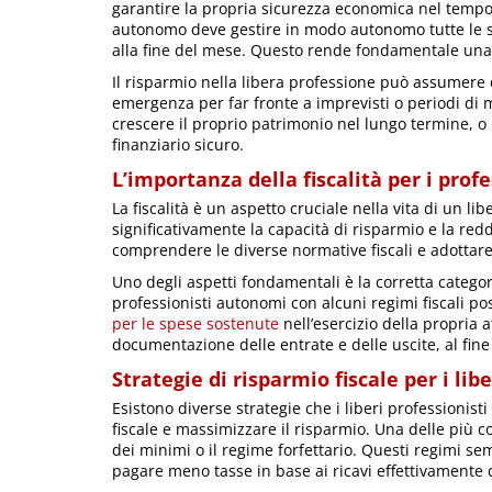
garantire la propria sicurezza economica nel tempo
autonomo deve gestire in modo autonomo tutte le su
alla fine del mese. Questo rende fondamentale una g
Il risparmio nella libera professione può assumere 
emergenza per far fronte a imprevisti o periodi di m
crescere il proprio patrimonio nel lungo termine, o 
finanziario sicuro.
L’importanza della fiscalità per i pro
La fiscalità è un aspetto cruciale nella vita di un l
significativamente la capacità di risparmio e la reddi
comprendere le diverse normative fiscali e adottare 
Uno degli aspetti fondamentali è la corretta categori
professionisti autonomi con alcuni regimi fiscali po
per le spese sostenute
nell’esercizio della propria 
documentazione delle entrate e delle uscite, al fine d
Strategie di risparmio fiscale per i libe
Esistono diverse strategie che i liberi professionis
fiscale e massimizzare il risparmio. Una delle più com
dei minimi o il regime forfettario. Questi regimi se
pagare meno tasse in base ai ricavi effettivamente 