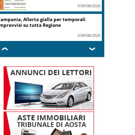
in Columbia Britannica
il 09/08/2026
Il Papa: la presenza di Dio
nelle nostre vite è in grado di
cambiare tutto
il 09/08/2026
❮
❯