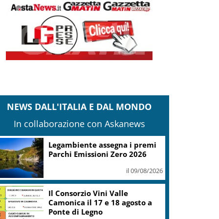
NEWS DALL'ITALIA E DAL MONDO
In collaborazione con Askanews
Canottaggio, Alizee Ribolzi
campione del mondo U19 nel
singolo
il 09/08/2026
In Canada oltre 20mila
evacuati per un maxi incendio