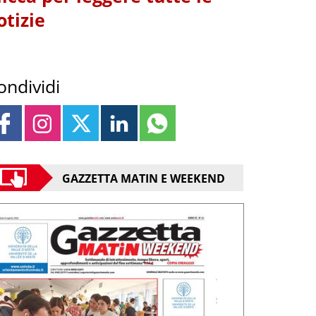
otizie
ondividi
GAZZETTA MATIN E WEEKEND