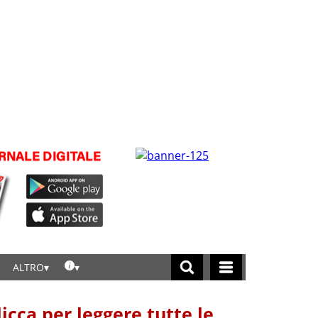
ALTRO
licca per leggere tutte le