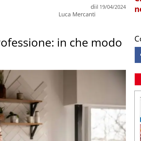
di
il
19/04/2024
n
Luca Mercanti
C
rofessione: in che modo