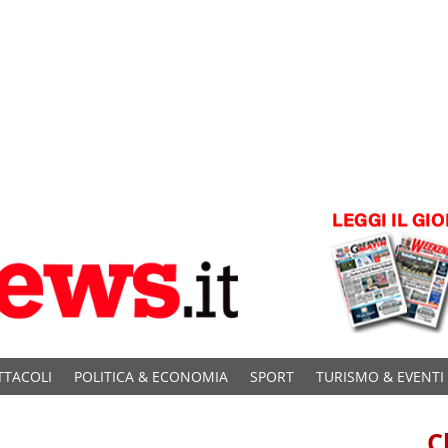
TTACOLI
POLITICA & ECONOMIA
SPORT
TURISMO & EVENTI
C