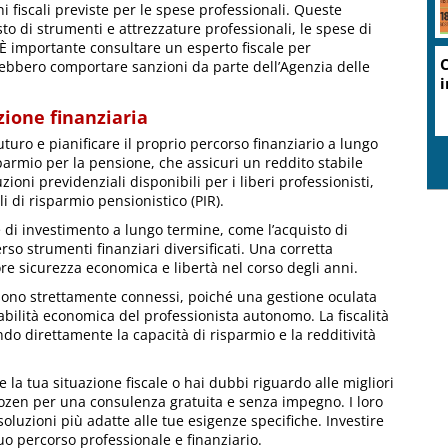
ni fiscali previste per le spese professionali. Queste
uisto di strumenti e attrezzature professionali, le spese di
È importante consultare un esperto fiscale per
rebbero comportare sanzioni da parte dell’Agenzia delle
zione finanziaria
turo e pianificare il proprio percorso finanziario a lungo
parmio per la pensione, che assicuri un reddito stabile
oni previdenziali disponibili per i liberi professionisti,
i di risparmio pensionistico (PIR).
 di investimento a lungo termine, come l’acquisto di
rso strumenti finanziari diversificati. Una corretta
re sicurezza economica e libertà nel corso degli anni.
e sono strettamente connessi, poiché una gestione oculata
abilità economica del professionista autonomo. La fiscalità
do direttamente la capacità di risparmio e la redditività
e la tua situazione fiscale o hai dubbi riguardo alle migliori
scozen per una consulenza gratuita e senza impegno. I loro
e soluzioni più adatte alle tue esigenze specifiche. Investire
tuo percorso professionale e finanziario.