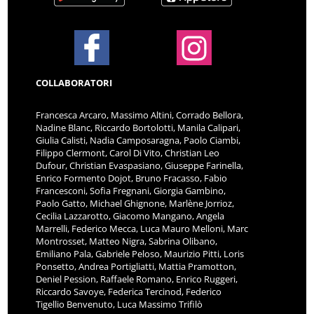
COLLABORATORI
Francesca Arcaro, Massimo Altini, Corrado Bellora,
Nadine Blanc, Riccardo Bortolotti, Manila Calipari,
Giulia Calisti, Nadia Camposaragna, Paolo Ciambi,
Filippo Clermont, Carol Di Vito, Christian Leo
Dufour, Christian Evaspasiano, Giuseppe Farinella,
Enrico Formento Dojot, Bruno Fracasso, Fabio
Francesconi, Sofia Fregnani, Giorgia Gambino,
Paolo Gatto, Michael Ghignone, Marlène Jorrioz,
Cecilia Lazzarotto, Giacomo Mangano, Angela
Marrelli, Federico Mecca, Luca Mauro Melloni, Marc
Montrosset, Matteo Nigra, Sabrina Olibano,
Emiliano Pala, Gabriele Peloso, Maurizio Pitti, Loris
Ponsetto, Andrea Portigliatti, Mattia Pramotton,
Deniel Pession, Raffaele Romano, Enrico Ruggeri,
Riccardo Savoye, Federica Tercinod, Federico
Tigellio Benvenuto, Luca Massimo Trifilò