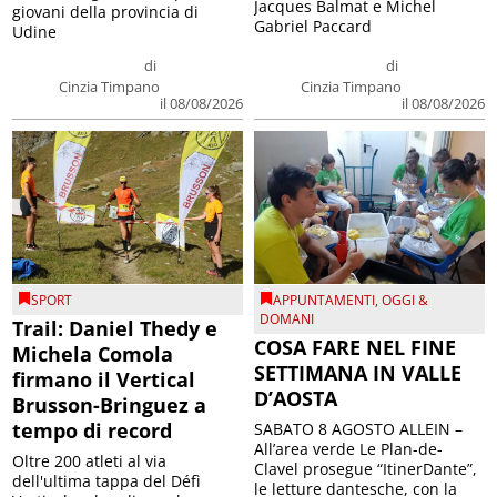
Jacques Balmat e Michel
giovani della provincia di
Gabriel Paccard
Udine
di
di
Cinzia Timpano
Cinzia Timpano
il 08/08/2026
il 08/08/2026
SPORT
APPUNTAMENTI
,
OGGI &
DOMANI
Trail: Daniel Thedy e
COSA FARE NEL FINE
Michela Comola
SETTIMANA IN VALLE
firmano il Vertical
D’AOSTA
Brusson-Bringuez a
tempo di record
SABATO 8 AGOSTO ALLEIN –
All’area verde Le Plan-de-
Oltre 200 atleti al via
Clavel prosegue “ItinerDante”,
dell'ultima tappa del Défì
le letture dantesche, con la