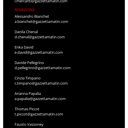
l.mercanti@gazzettamatin.com
REDAZIONE
Alessandro Bianchet
a.bianchet@gazzettamatin.com
Danila Chenal
d.chenal@gazzettamatin.com
Erika David
e.david@gazzettamatin.com
Davide Pellegrino
d.pellegrino@gazzettamatin.com
Cinzia Timpano
c.timpano@gazzettamatin.com
Arianna Papalia
a.papalia@gazzettamatin.com
Thomas Piccot
t.piccot@gazzettamatin.com
Fausto Vassoney