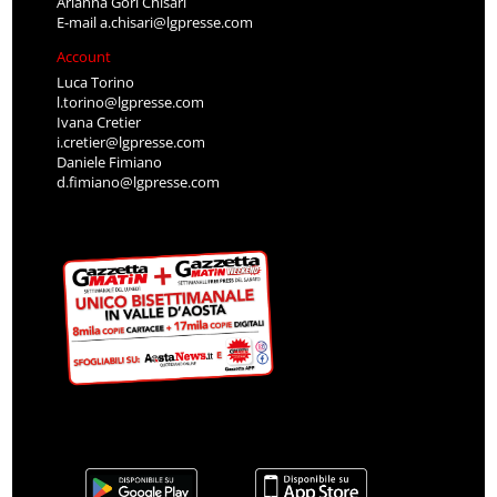
Arianna Gori Chisari
E-mail
a.chisari@lgpresse.com
Account
Luca Torino
l.torino@lgpresse.com
Ivana Cretier
i.cretier@lgpresse.com
Daniele Fimiano
d.fimiano@lgpresse.com