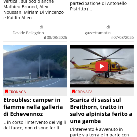
Vertical, sul podio anche
partecipazione di Antonello
Mathieu Brunod, Alex
Pistritto (...
Noussan, Miriam Di Vincenzo
e Kaitlin Allen
di
di
Davide Pellegrino
gazzettamatin
il 08/08/2026
il 07/08/2026
CRONACA
CRONACA
Etroubles: camper in
Scarica di sassi sul
fiamme nella galleria
Breithorn, tratto in
di Echevennoz
salvo alpinista ferito a
una gamba
E in corso l'intervento dei vigili
del fuoco, non ci sono feriti
L'intervento è avvenuto in
parte via terra e in parte con