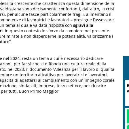
mplessità crescente che caratterizza questa dimensione della
e valdostana sono decisamente confortanti, dall’altro, la crisi
carsi, per alcune fasce particolarmente fragili, alimentano il
competenze di lavoratrici e lavoratori – prosegue l’assessore
un tema al quale va data risposta con
sgravi alla
ri
. In questo contesto lo sforzo da compiere nel presente
ure mirate a non disperderne le potenzialità, valorizzarne i
uturo”.
he nel 2024, resta un tema a cui è necessario dedicare
ioni, per far sì che si diffonda una cultura reale della
to, nel 2023, il documento “Alleanza per il lavoro di qualità
tare un territorio attrattivo per lavoratrici e lavoratori,
apacità di adattarsi al cambiamento con un impegno corale
R
formazione, sindacati, imprese, terzo settore, per riuscire
v
o per tutti. Buon Primo Maggio!”