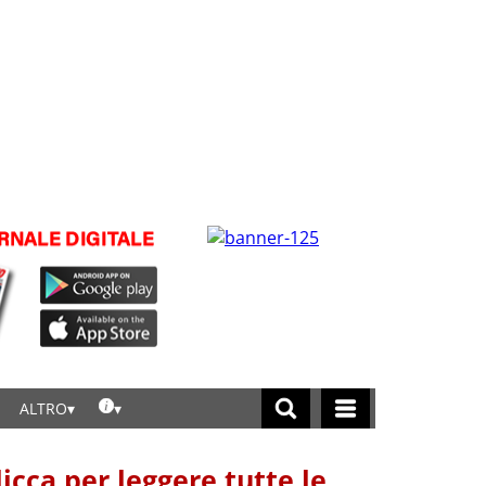
ALTRO
licca per leggere tutte le