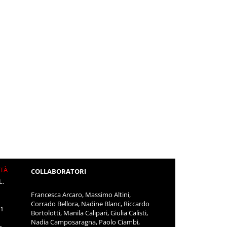
ITÀ
COLLABORATORI
L.
Francesca Arcaro, Massimo Altini,
Corrado Bellora, Nadine Blanc, Riccardo
11
Bortolotti, Manila Calipari, Giulia Calisti,
Nadia Camposaragna, Paolo Ciambi,
m