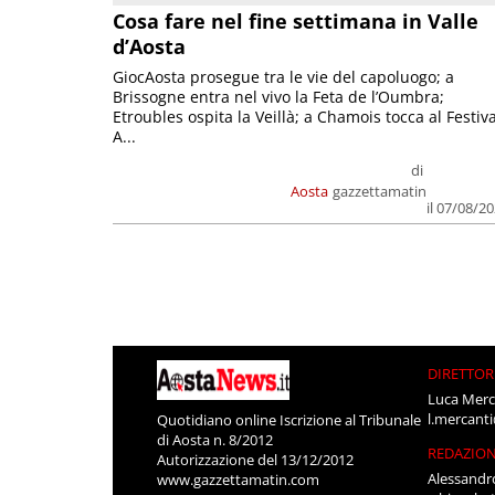
Cosa fare nel fine settimana in Valle
d’Aosta
GiocAosta prosegue tra le vie del capoluogo; a
Brissogne entra nel vivo la Feta de l’Oumbra;
Etroubles ospita la Veillà; a Chamois tocca al Festiva
A...
di
Aosta
gazzettamatin
il 07/08/2
DIRETTOR
Luca Merc
l.mercant
Quotidiano online Iscrizione al Tribunale
di Aosta n. 8/2012
REDAZIO
Autorizzazione del 13/12/2012
Alessandr
www.gazzettamatin.com