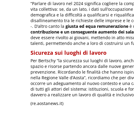
“Parlare di lavoro nel 2024 significa cogliere la co
vita collettiva: se, da un lato, i dati sull’occupazion
demografica e la difficoltà a qualificarsi e riqualifi
disallineamento tra le richieste delle imprese e le 
-. D’altro canto la
giusta ed equa remunerazione
è 
contribuzione e un conseguente aumento dei sala
deve essere rivolto ai giovani, mettendo in atto mis
talenti, permettendo anche a loro di costruirsi un f
Sicureza sui luoghi di lavoro
Per Bertschy “la sicurezza sui luoghi di lavoro, anc
spazio e risorse partendo ancora dalle nuove generaz
prevenzione. Ricordando le finalità che hanno ispira
nella Regione Valle d’Aosta”, ricordiamo che per diven
occorre un adeguamento al nuovo contesto e una c
di tutti gli attori del sistema: istituzioni, scuola e 
davvero a realizzare un lavoro di qualità e inclusiv
(re.aostanews.it)