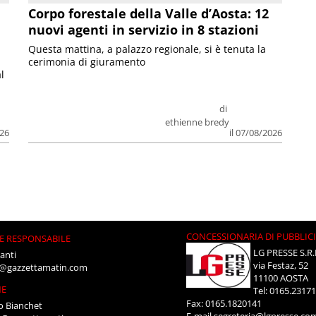
Corpo forestale della Valle d’Aosta: 12
nuovi agenti in servizio in 8 stazioni
Questa mattina, a palazzo regionale, si è tenuta la
cerimonia di giuramento
l
di
ethienne bredy
026
il 07/08/2026
CONCESSIONARIA DI PUBBLIC
E RESPONSABILE
LG PRESSE S.R.
anti
via Festaz, 52
i@gazzettamatin.com
11100 AOSTA
NE
Tel: 0165.2317
Fax: 0165.1820141
o Bianchet
E-mail
segreteria@lgpresse.co