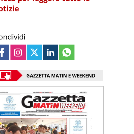
otizie
ondividi
GAZZETTA MATIN E WEEKEND