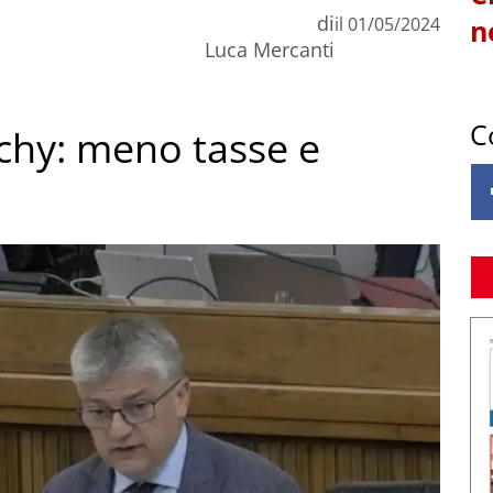
di
il
01/05/2024
n
Luca Mercanti
C
chy: meno tasse e