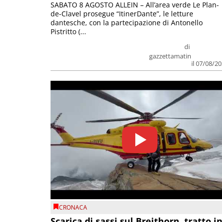
SABATO 8 AGOSTO ALLEIN – All’area verde Le Plan-
de-Clavel prosegue “ItinerDante”, le letture
dantesche, con la partecipazione di Antonello
Pistritto (...
di
gazzettamatin
il 07/08/2
CRONACA
Scarica di sassi sul Breithorn, tratto i