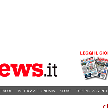
TTACOLI
POLITICA & ECONOMIA
SPORT
TURISMO & EVENTI
C