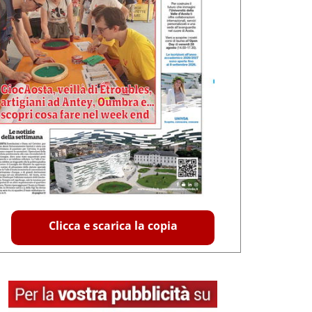
Clicca e scarica la copia