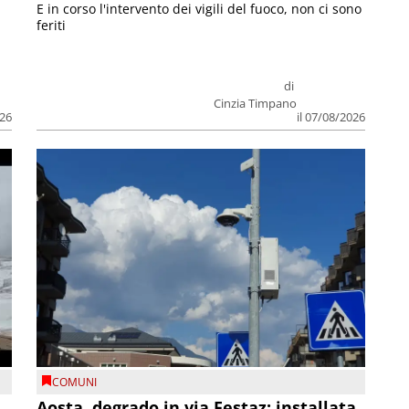
E in corso l'intervento dei vigili del fuoco, non ci sono
feriti
di
Cinzia Timpano
026
il 07/08/2026
COMUNI
n
Aosta, degrado in via Festaz: installata