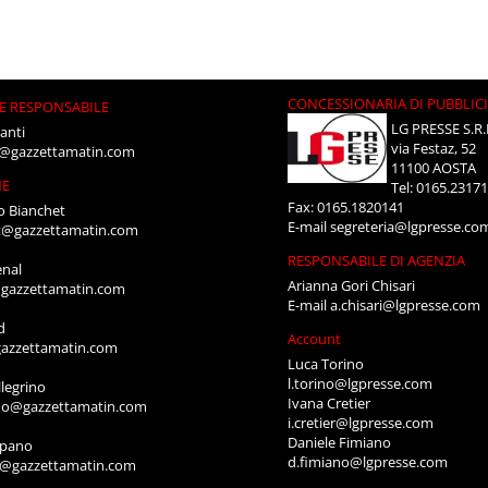
CONCESSIONARIA DI PUBBLIC
E RESPONSABILE
LG PRESSE S.R.
anti
via Festaz, 52
i@gazzettamatin.com
11100 AOSTA
NE
Tel: 0165.2317
Fax: 0165.1820141
o Bianchet
E-mail
segreteria@lgpresse.co
t@gazzettamatin.com
RESPONSABILE DI AGENZIA
enal
Arianna Gori Chisari
gazzettamatin.com
E-mail
a.chisari@lgpresse.com
d
Account
azzettamatin.com
Luca Torino
l.torino@lgpresse.com
legrino
Ivana Cretier
ino@gazzettamatin.com
i.cretier@lgpresse.com
Daniele Fimiano
mpano
d.fimiano@lgpresse.com
o@gazzettamatin.com