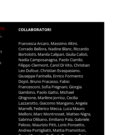
ITÀ
COLLABORATORI
L.
Francesca Arcaro, Massimo Altini,
Corrado Bellora, Nadine Blanc, Riccardo
11
Bortolotti, Manila Calipari, Giulia Calisti,
Nadia Camposaragna, Paolo Ciambi,
m
Filippo Clermont, Carol Di Vito, Christian
Leo Dufour, Christian Evaspasiano,
Giuseppe Farinella, Enrico Formento
Dojot, Bruno Fracasso, Fabio
Francesconi, Sofia Fregnani, Giorgia
Gambino, Paolo Gatto, Michael
Ghignone, Marlène Jorrioz, Cecilia
Lazzarotto, Giacomo Mangano, Angela
Marrelli, Federico Mecca, Luca Mauro
Melloni, Marc Montrosset, Matteo Nigra,
Sabrina Olibano, Emiliano Pala, Gabriele
Peloso, Maurizio Pitti, Loris Ponsetto,
Andrea Portigliatti, Mattia Pramotton,