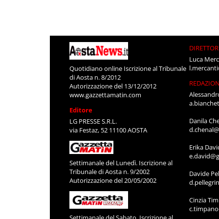
DIRETTOR
Luca Merc
l.mercant
Quotidiano online Iscrizione al Tribunale
di Aosta n. 8/2012
REDAZIO
Autorizzazione del 13/12/2012
Alessandr
www.gazzettamatin.com
a.bianche
Editore
Danila Ch
LG PRESSE S.R.L.
d.chenal@
via Festaz, 52 11100 AOSTA
Erika Davi
e.david@g
Settimanale del Lunedì. Iscrizione al
Tribunale di Aosta n. 9/2002
Davide Pel
Autorizzazione del 20/05/2002
d.pellegr
Cinzia Ti
c.timpan
Settimanale del Sabato. Iscrizione al