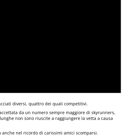
acciati diversi, quattro dei quali competitivi.
a accettata da un numero sempre maggiore di skyrunners,
 lunghe non sono riuscite a raggiungere la vetta a causa
ma anche nel ricordo di carissimi amici scomparsi.