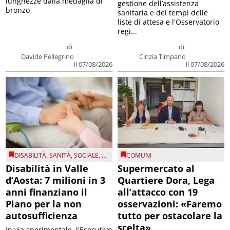
lunghezze dalla medaglia di
gestione dell’assistenza
bronzo
sanitaria e dei tempi delle
liste di attesa e l'Osservatorio
regi...
di
di
Davide Pellegrino
Cinzia Timpano
il 07/08/2026
il 07/08/2026
DISABILITÀ
,
SANITÀ
,
SOCIALE
, ...
COMUNI
Disabilità in Valle
Supermercato al
d’Aosta: 7 milioni in 3
Quartiere Dora, Lega
anni finanziano il
all’attacco con 19
Piano per la non
osservazioni: «Faremo
autosufficienza
tutto per ostacolare la
scelta»
In via sperimentale, l'Esecutivo