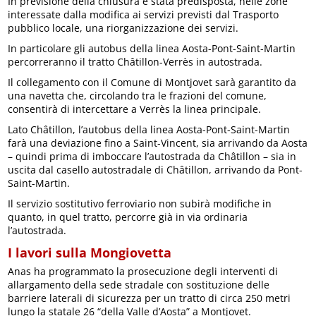
In previsione della chiusura è stata predisposta, nelle zone
interessate dalla modifica ai servizi previsti dal Trasporto
pubblico locale, una riorganizzazione dei servizi.
In particolare gli autobus della linea Aosta-Pont-Saint-Martin
percorreranno il tratto Châtillon-Verrès in autostrada.
Il collegamento con il Comune di Montjovet sarà garantito da
una navetta che, circolando tra le frazioni del comune,
consentirà di intercettare a Verrès la linea principale.
Lato Châtillon, l’autobus della linea Aosta-Pont-Saint-Martin
farà una deviazione fino a Saint-Vincent, sia arrivando da Aosta
– quindi prima di imboccare l’autostrada da Châtillon – sia in
uscita dal casello autostradale di Châtillon, arrivando da Pont-
Saint-Martin.
Il servizio sostitutivo ferroviario non subirà modifiche in
quanto, in quel tratto, percorre già in via ordinaria
l’autostrada.
I lavori sulla Mongiovetta
Anas ha programmato la prosecuzione degli interventi di
allargamento della sede stradale con sostituzione delle
barriere laterali di sicurezza per un tratto di circa 250 metri
lungo la statale 26 “della Valle d’Aosta” a Montjovet.