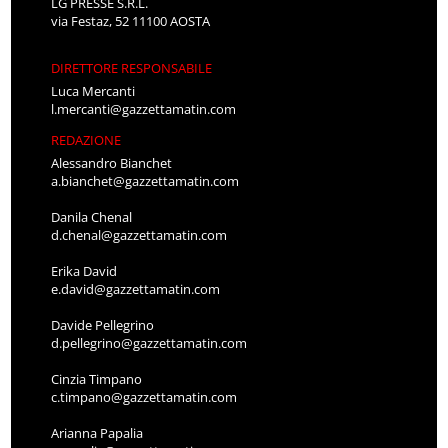
LG PRESSE S.R.L.
via Festaz, 52 11100 AOSTA
DIRETTORE RESPONSABILE
Luca Mercanti
l.mercanti@gazzettamatin.com
REDAZIONE
Alessandro Bianchet
a.bianchet@gazzettamatin.com
Danila Chenal
d.chenal@gazzettamatin.com
Erika David
e.david@gazzettamatin.com
Davide Pellegrino
d.pellegrino@gazzettamatin.com
Cinzia Timpano
c.timpano@gazzettamatin.com
Arianna Papalia