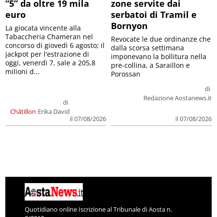
“5” da oltre 19 mila
zone servite dai
euro
serbatoi di Tramil e
Bornyon
La giocata vincente alla
Tabaccheria Chameran nel
Revocate le due ordinanze che
concorso di giovedì 6 agosto; il
dalla scorsa settimana
jackpot per l'estrazione di
imponevano la bollitura nella
oggi, venerdì 7, sale a 205,8
pre-collina, a Saraillon e
milioni d...
Porossan
di
Redazione Aostanews.it
di
Châtillon
Erika David
il 07/08/2026
il 07/08/2026
Quotidiano online Iscrizione al Tribunale di Aosta n.