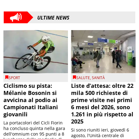
ULTIME NEWS
SPORT
SALUTE
,
SANITÀ
Ciclismo su pista:
Liste d’attesa: oltre 22
Mélanie Bosonin si
mila 500 richieste di
avvicina al podio ai
prime visite nei primi
Campionati Italiani
6 mesi del 2026, sono
giovanili
1.261 in più rispetto al
2025
La portacolori del Cicli Fiorin
ha concluso quinta nella gara
Si sono riuniti ieri, giovedì 6
dell'omnium con 95 punti a 8
agosto, l'Unità centrale di