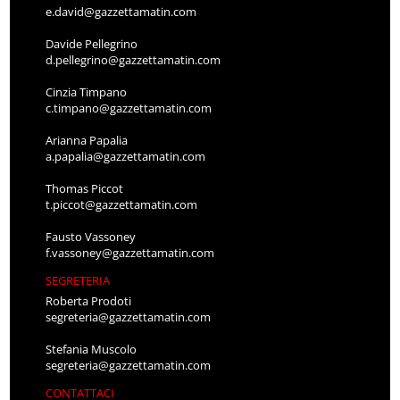
e.david@gazzettamatin.com
Davide Pellegrino
d.pellegrino@gazzettamatin.com
Cinzia Timpano
c.timpano@gazzettamatin.com
Arianna Papalia
a.papalia@gazzettamatin.com
Thomas Piccot
t.piccot@gazzettamatin.com
Fausto Vassoney
f.vassoney@gazzettamatin.com
SEGRETERIA
Roberta Prodoti
segreteria@gazzettamatin.com
Stefania Muscolo
segreteria@gazzettamatin.com
CONTATTACI