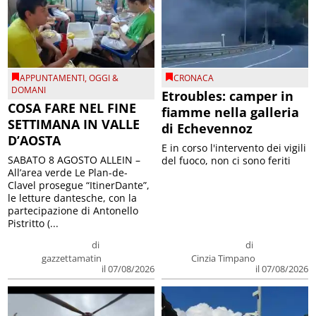
APPUNTAMENTI
,
OGGI &
CRONACA
DOMANI
Etroubles: camper in
COSA FARE NEL FINE
fiamme nella galleria
SETTIMANA IN VALLE
di Echevennoz
D’AOSTA
E in corso l'intervento dei vigili
SABATO 8 AGOSTO ALLEIN –
del fuoco, non ci sono feriti
All’area verde Le Plan-de-
Clavel prosegue “ItinerDante”,
le letture dantesche, con la
partecipazione di Antonello
Pistritto (...
di
di
gazzettamatin
Cinzia Timpano
il 07/08/2026
il 07/08/2026