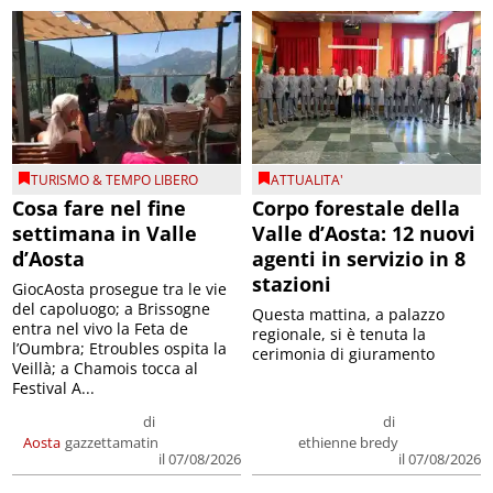
TURISMO & TEMPO LIBERO
ATTUALITA'
Cosa fare nel fine
Corpo forestale della
settimana in Valle
Valle d’Aosta: 12 nuovi
d’Aosta
agenti in servizio in 8
stazioni
GiocAosta prosegue tra le vie
del capoluogo; a Brissogne
Questa mattina, a palazzo
entra nel vivo la Feta de
regionale, si è tenuta la
l’Oumbra; Etroubles ospita la
cerimonia di giuramento
Veillà; a Chamois tocca al
Festival A...
di
di
Aosta
gazzettamatin
ethienne bredy
il 07/08/2026
il 07/08/2026