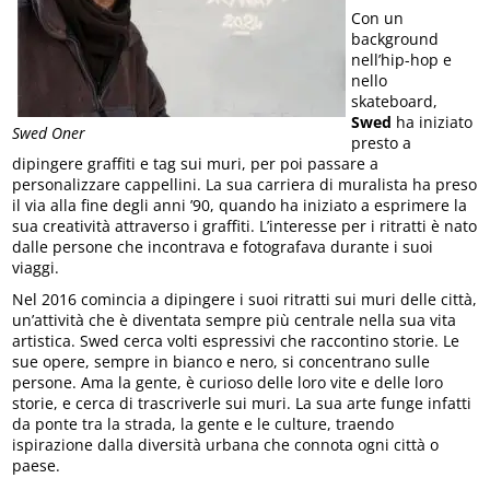
Con un
background
nell’hip-hop e
nello
skateboard,
Swed
ha iniziato
Swed Oner
presto a
dipingere graffiti e tag sui muri, per poi passare a
personalizzare cappellini. La sua carriera di muralista ha preso
il via alla fine degli anni ’90, quando ha iniziato a esprimere la
sua creatività attraverso i graffiti. L’interesse per i ritratti è nato
dalle persone che incontrava e fotografava durante i suoi
viaggi.
Nel 2016 comincia a dipingere i suoi ritratti sui muri delle città,
un’attività che è diventata sempre più centrale nella sua vita
artistica. Swed cerca volti espressivi che raccontino storie. Le
sue opere, sempre in bianco e nero, si concentrano sulle
persone. Ama la gente, è curioso delle loro vite e delle loro
storie, e cerca di trascriverle sui muri. La sua arte funge infatti
da ponte tra la strada, la gente e le culture, traendo
ispirazione dalla diversità urbana che connota ogni città o
paese.