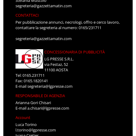
Stefania Muscolo
segreteria@gazzettamatin.com
CONTATTACI
Per pubblicazione annunci, necrologi, offro e cerco lavoro,
contattare la segreteria al numero: 0165/231711
segreteria@gazzettamatin.com
CONCESSIONARIA DI PUBBLICITÀ
LG PRESSE S.R.L.
via Festaz, 52
11100 AOSTA
Tel: 0165.231711
Fax: 0165.1820141
E-mail
segreteria@lgpresse.com
RESPONSABILE DI AGENZIA
Arianna Gori Chisari
E-mail
a.chisari@lgpresse.com
Account
Luca Torino
l.torino@lgpresse.com
Ivana Cretier