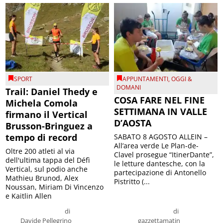
SPORT
APPUNTAMENTI
,
OGGI &
DOMANI
Trail: Daniel Thedy e
COSA FARE NEL FINE
Michela Comola
SETTIMANA IN VALLE
firmano il Vertical
D’AOSTA
Brusson-Bringuez a
tempo di record
SABATO 8 AGOSTO ALLEIN –
All’area verde Le Plan-de-
Oltre 200 atleti al via
Clavel prosegue “ItinerDante”,
dell'ultima tappa del Défì
le letture dantesche, con la
Vertical, sul podio anche
partecipazione di Antonello
Mathieu Brunod, Alex
Pistritto (...
Noussan, Miriam Di Vincenzo
e Kaitlin Allen
di
di
Davide Pellegrino
gazzettamatin