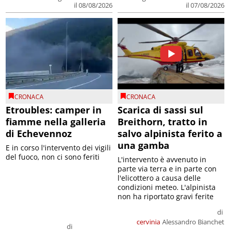
il 08/08/2026
il 07/08/2026
CRONACA
CRONACA
Etroubles: camper in
Scarica di sassi sul
fiamme nella galleria
Breithorn, tratto in
di Echevennoz
salvo alpinista ferito a
una gamba
E in corso l'intervento dei vigili
del fuoco, non ci sono feriti
L'intervento è avvenuto in
parte via terra e in parte con
l'elicottero a causa delle
condizioni meteo. L'alpinista
non ha riportato gravi ferite
di
cervinia
Alessandro Bianchet
di