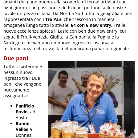
amanti del pane buono, alla scoperta di fornai artigiani che
ogni giorno, con passione e dedizione, portano sulle nostre
tavole un pezzo d’Italia. Da Nord a Sud tutta la geografia è ben
rappresentata con i
Tre Pani
che crescono in maniera
omogenea lungo tutto lo stivale:
64 con 6 new entry.
Tra le
nuove eccellenze spicca il Lazio con ben due new entry, cui
segue il Friuli-Venezia Giulia, la Campania, la Puglia e la
Sardegna che vantano un nuovo ingresso ciascuna, a
testimonianza della vivacità del panorama panario regionale.
Due pani
Tutte riconferme e
nessun nuovo
ingresso tra i Due
pani, che vengono
nuovamente
assegnati a:
Panificio
Bovio,
ad
Aosta
Bonne
Vallée
a
Donnas