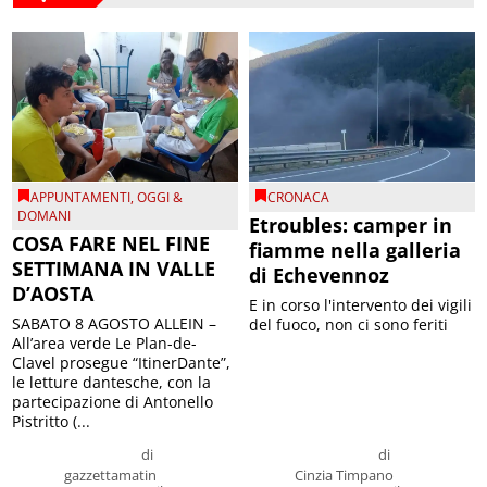
APPUNTAMENTI
,
OGGI &
CRONACA
DOMANI
Etroubles: camper in
COSA FARE NEL FINE
fiamme nella galleria
SETTIMANA IN VALLE
di Echevennoz
D’AOSTA
E in corso l'intervento dei vigili
SABATO 8 AGOSTO ALLEIN –
del fuoco, non ci sono feriti
All’area verde Le Plan-de-
Clavel prosegue “ItinerDante”,
le letture dantesche, con la
partecipazione di Antonello
Pistritto (...
di
di
gazzettamatin
Cinzia Timpano