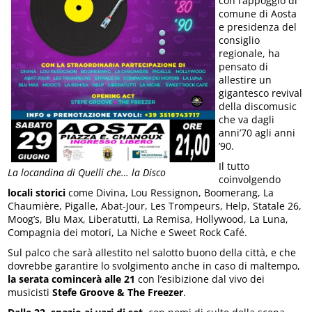
con l’appoggio di
comune di Aosta
e presidenza del
consiglio
regionale, ha
pensato di
allestire un
gigantesco revival
della discomusic
che va dagli
anni’70 agli anni
’90.
Il tutto
La locandina di Quelli che… la Disco
coinvolgendo
locali storici
come Divina, Lou Ressignon, Boomerang, La
Chaumière, Pigalle, Abat-Jour, Les Trompeurs, Help, Statale 26,
Moog’s, Blu Max, Liberatutti, La Remisa, Hollywood, La Luna,
Compagnia dei motori, La Niche e Sweet Rock Café.
Sul palco che sarà allestito nel salotto buono della città, e che
dovrebbe garantire lo svolgimento anche in caso di maltempo,
la serata comincerà alle 21
con l’esibizione dal vivo dei
musicisti
Stefe Groove & The Freezer
.