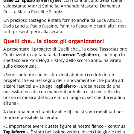
Dalle 22, spazio ai vari dj set
, con nomi di culto della scena
valdostana: Andrej Spinella, Armando Mascaro, Domenico
Rocca, Marco Roselli e Schulz.
Un prezioso sostegno è stato fornito anche da Luca Attucci,
Dodo Lancia, Paolo Fassino, Palmiro Peaquin e tanti altri, non
tutti presenti però alla serata.
Quelli che… la disco: gli organizzatori
A presentare il progetto di Quelli che… la disco, l’associazione
Controvento, capitanata da
Lorenzo Tagliaferro
, che dopo lo
spettacolare Pink Floyd History dello scorso anno, ha virato
sulla discomusic.
«Sono contento che le istituzioni abbiano creduto in un
progetto che va nel segno del rinnovamento e che punta ad
alzare l’asticella – spiega
Tagliaferro
-. L’idea nasce da una
necessità toccata con mano dal pubblico e si concretiza in
un’ora di musica dal vivo e in un lungo dj set che durerà fino
all’una».
A dare una mano i tanti locali e dj che si sono mobilitati per
rendere possibile la serata.
«È importante avere queste figure al nostro fianco – continua
Tagliaferro
-. È stato bellissimo vedere le vecchie glorie della