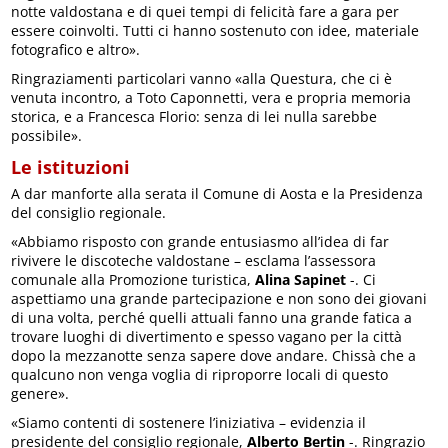
notte valdostana e di quei tempi di felicità fare a gara per
essere coinvolti. Tutti ci hanno sostenuto con idee, materiale
fotografico e altro».
Ringraziamenti particolari vanno «alla Questura, che ci è
venuta incontro, a Toto Caponnetti, vera e propria memoria
storica, e a Francesca Florio: senza di lei nulla sarebbe
possibile».
Le istituzioni
A dar manforte alla serata il Comune di Aosta e la Presidenza
del consiglio regionale.
«Abbiamo risposto con grande entusiasmo all’idea di far
rivivere le discoteche valdostane – esclama l’assessora
comunale alla Promozione turistica,
Alina Sapinet
-. Ci
aspettiamo una grande partecipazione e non sono dei giovani
di una volta, perché quelli attuali fanno una grande fatica a
trovare luoghi di divertimento e spesso vagano per la città
dopo la mezzanotte senza sapere dove andare. Chissà che a
qualcuno non venga voglia di riproporre locali di questo
genere».
«Siamo contenti di sostenere l’iniziativa – evidenzia il
presidente del consiglio regionale,
Alberto Bertin
-. Ringrazio