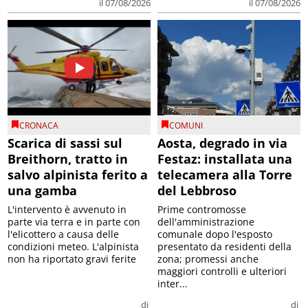
il 07/08/2026
il 07/08/2026
CRONACA
COMUNI
Scarica di sassi sul
Aosta, degrado in via
Breithorn, tratto in
Festaz: installata una
salvo alpinista ferito a
telecamera alla Torre
una gamba
del Lebbroso
L'intervento è avvenuto in
Prime contromosse
parte via terra e in parte con
dell'amministrazione
l'elicottero a causa delle
comunale dopo l'esposto
condizioni meteo. L'alpinista
presentato da residenti della
non ha riportato gravi ferite
zona; promessi anche
maggiori controlli e ulteriori
inter...
di
di