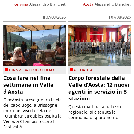
cervinia
Alessandro Bianchet
Aosta
Alessandro Bianchet
il 07/08/2026
il 07/08/2026
TURISMO & TEMPO LIBERO
ATTUALITA'
Cosa fare nel fine
Corpo forestale della
settimana in Valle
Valle d’Aosta: 12 nuovi
d’Aosta
agenti in servizio in 8
stazioni
GiocAosta prosegue tra le vie
del capoluogo; a Brissogne
Questa mattina, a palazzo
entra nel vivo la Feta de
regionale, si è tenuta la
l’Oumbra; Etroubles ospita la
cerimonia di giuramento
Veillà; a Chamois tocca al
Festival A...