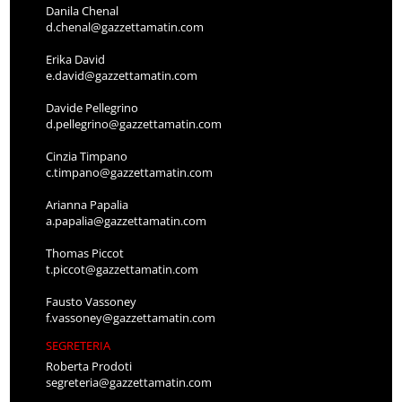
Danila Chenal
d.chenal@gazzettamatin.com
Erika David
e.david@gazzettamatin.com
Davide Pellegrino
d.pellegrino@gazzettamatin.com
Cinzia Timpano
c.timpano@gazzettamatin.com
Arianna Papalia
a.papalia@gazzettamatin.com
Thomas Piccot
t.piccot@gazzettamatin.com
Fausto Vassoney
f.vassoney@gazzettamatin.com
SEGRETERIA
Roberta Prodoti
segreteria@gazzettamatin.com