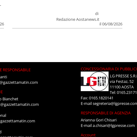
.
di
Redazione Aostanews.it
026
il 06/08/2026
CONCESSIONARIA DI PUBBLIC
E RESPONSABILE
LG PRESSE S.R.
anti
via Festaz, 52
i@gazzettamatin.com
11100 AOSTA
NE
Tel: 0165.2317
Fax: 0165.1820141
o Bianchet
E-mail
segreteria@lgpresse.co
t@gazzettamatin.com
RESPONSABILE DI AGENZIA
enal
Arianna Gori Chisari
gazzettamatin.com
E-mail
a.chisari@lgpresse.com
d
Account