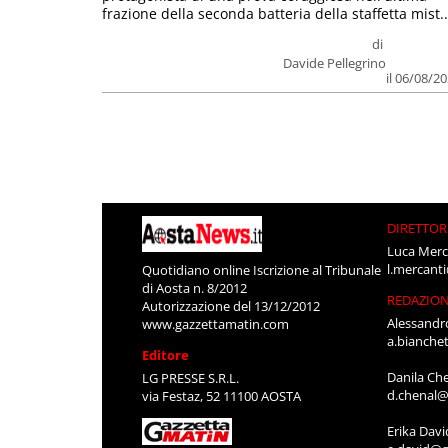
frazione della seconda batteria della staffetta mist..
di
Davide Pellegrino
il 06/08/2
DIRETTOR
Luca Merc
l.mercant
Quotidiano online Iscrizione al Tribunale
di Aosta n. 8/2012
REDAZIO
Autorizzazione del 13/12/2012
Alessandr
www.gazzettamatin.com
a.bianche
Editore
Danila Ch
LG PRESSE S.R.L.
d.chenal@
via Festaz, 52 11100 AOSTA
Erika Davi