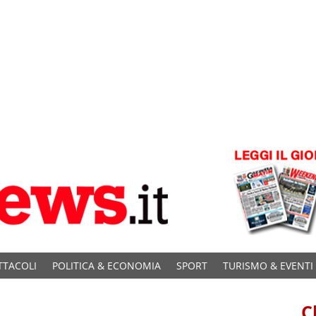
TTACOLI
POLITICA & ECONOMIA
SPORT
TURISMO & EVENTI
C