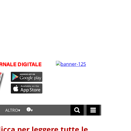
ALTRO
licca per leggere tutte le