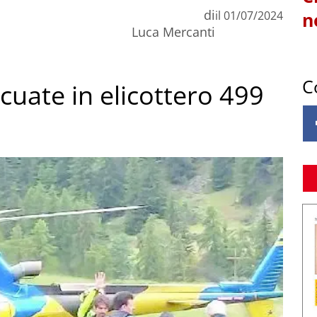
di
il
01/07/2024
n
Luca Mercanti
C
cuate in elicottero 499