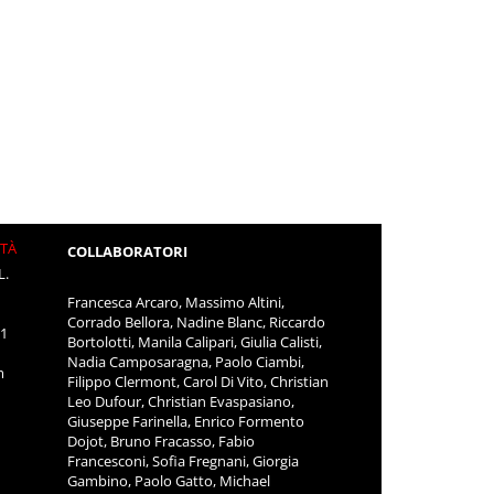
ITÀ
COLLABORATORI
L.
Francesca Arcaro, Massimo Altini,
Corrado Bellora, Nadine Blanc, Riccardo
11
Bortolotti, Manila Calipari, Giulia Calisti,
Nadia Camposaragna, Paolo Ciambi,
m
Filippo Clermont, Carol Di Vito, Christian
Leo Dufour, Christian Evaspasiano,
Giuseppe Farinella, Enrico Formento
Dojot, Bruno Fracasso, Fabio
Francesconi, Sofia Fregnani, Giorgia
Gambino, Paolo Gatto, Michael