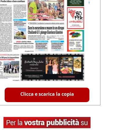
Clicca e scarica la copia