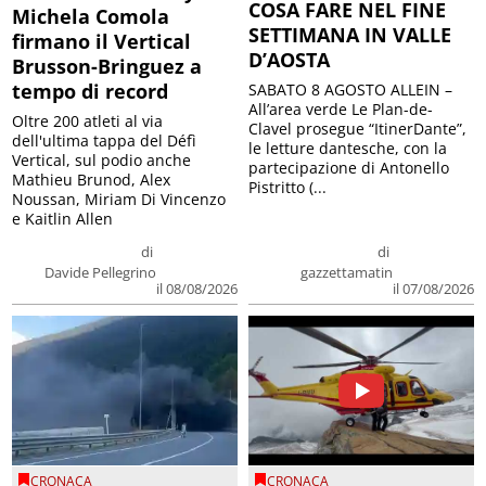
COSA FARE NEL FINE
Michela Comola
SETTIMANA IN VALLE
firmano il Vertical
D’AOSTA
Brusson-Bringuez a
tempo di record
SABATO 8 AGOSTO ALLEIN –
All’area verde Le Plan-de-
Oltre 200 atleti al via
Clavel prosegue “ItinerDante”,
dell'ultima tappa del Défì
le letture dantesche, con la
Vertical, sul podio anche
partecipazione di Antonello
Mathieu Brunod, Alex
Pistritto (...
Noussan, Miriam Di Vincenzo
e Kaitlin Allen
di
di
Davide Pellegrino
gazzettamatin
il 08/08/2026
il 07/08/2026
CRONACA
CRONACA