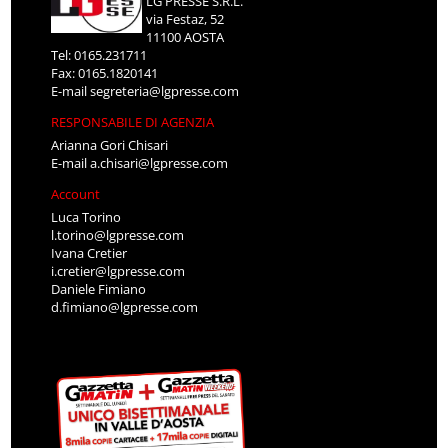
LG PRESSE S.R.L.
via Festaz, 52
11100 AOSTA
Tel: 0165.231711
Fax: 0165.1820141
E-mail
segreteria@lgpresse.com
RESPONSABILE DI AGENZIA
Arianna Gori Chisari
E-mail
a.chisari@lgpresse.com
Account
Luca Torino
l.torino@lgpresse.com
Ivana Cretier
i.cretier@lgpresse.com
Daniele Fimiano
d.fimiano@lgpresse.com