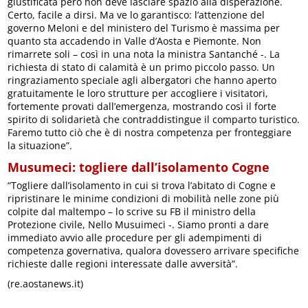
giustificata però non deve lasciare spazio alla disperazione.
Certo, facile a dirsi. Ma ve lo garantisco: l’attenzione del
governo Meloni e del ministero del Turismo è massima per
quanto sta accadendo in Valle d’Aosta e Piemonte. Non
rimarrete soli – così in una nota la ministra Santanché -. La
richiesta di stato di calamità è un primo piccolo passo. Un
ringraziamento speciale agli albergatori che hanno aperto
gratuitamente le loro strutture per accogliere i visitatori,
fortemente provati dall’emergenza, mostrando così il forte
spirito di solidarietà che contraddistingue il comparto turistico.
Faremo tutto ciò che è di nostra competenza per fronteggiare
la situazione”.
Musumeci: togliere dall’isolamento Cogne
“Togliere dall’isolamento in cui si trova l’abitato di Cogne e
ripristinare le minime condizioni di mobilità nelle zone più
colpite dal maltempo – lo scrive su FB il ministro della
Protezione civile, Nello Musuimeci -. Siamo pronti a dare
immediato avvio alle procedure per gli adempimenti di
competenza governativa, qualora dovessero arrivare specifiche
richieste dalle regioni interessate dalle avversità”.
(re.aostanews.it)