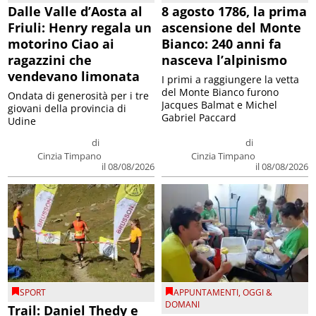
Dalle Valle d’Aosta al
8 agosto 1786, la prima
Friuli: Henry regala un
ascensione del Monte
motorino Ciao ai
Bianco: 240 anni fa
ragazzini che
nasceva l’alpinismo
vendevano limonata
I primi a raggiungere la vetta
del Monte Bianco furono
Ondata di generosità per i tre
Jacques Balmat e Michel
giovani della provincia di
Gabriel Paccard
Udine
di
di
Cinzia Timpano
Cinzia Timpano
il 08/08/2026
il 08/08/2026
SPORT
APPUNTAMENTI
,
OGGI &
DOMANI
Trail: Daniel Thedy e