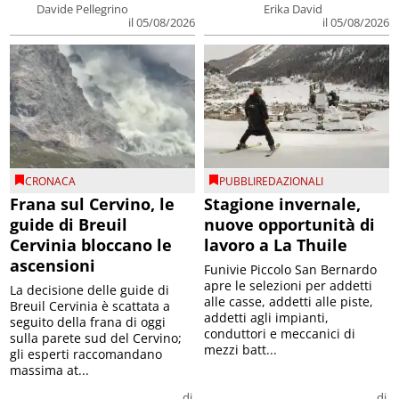
Davide Pellegrino
Erika David
il 05/08/2026
il 05/08/2026
CRONACA
PUBBLIREDAZIONALI
Frana sul Cervino, le
Stagione invernale,
guide di Breuil
nuove opportunità di
Cervinia bloccano le
lavoro a La Thuile
ascensioni
Funivie Piccolo San Bernardo
apre le selezioni per addetti
La decisione delle guide di
alle casse, addetti alle piste,
Breuil Cervinia è scattata a
addetti agli impianti,
seguito della frana di oggi
conduttori e meccanici di
sulla parete sud del Cervino;
mezzi batt...
gli esperti raccomandano
massima at...
di
di