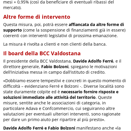
mesi + 0,95% (così da beneficiare di eventuali ribassi del
mercato).
Altre forme di intervento
Questa misura, poi, potrà essere
affiancata da altre forme di
supporto
(come la sospensione di finanziamenti già in essere)
coerenti con interventi legislativi di prossima emanazione.
La misura è rivolta a clienti e non clienti della banca.
Il board della BCC Valdostana
Il presidente della BCC Valdostana,
Davide Adolfo Ferré
, e il
direttore generale,
Fabio Bolzoni
, spiegano le motivazioni
dell’iniziativa messa in campo dall’istituto di credito.
«Dobbiamo essere tempestivi e concreti in questo momento di
difficoltà – evidenziano Ferré e Bolzoni -. Diverse località sono
state duramente colpite ed è
necessario fornire risposte e
soluzioni immediate alle attività del territorio
. Queste
misure, sentite anche le associazioni di categoria, in
particolare Adava e Confcommercio, cui seguiranno altre
valutazioni per eventuali ulteriori interventi, sono ragionate
per dare un primo aiuto per ripartire al più presto».
Davide Adolfo Ferré e Fabio Bolzoni
manifestano anche «la