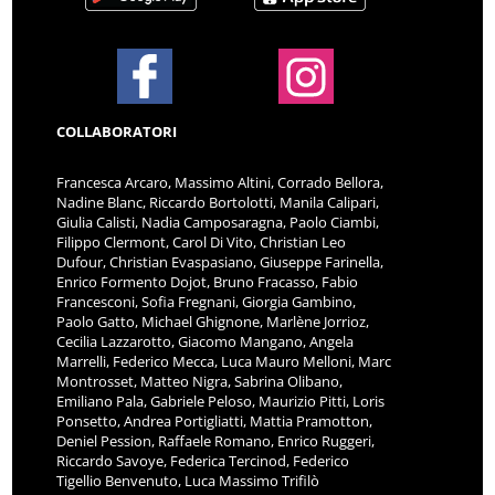
COLLABORATORI
Francesca Arcaro, Massimo Altini, Corrado Bellora,
Nadine Blanc, Riccardo Bortolotti, Manila Calipari,
Giulia Calisti, Nadia Camposaragna, Paolo Ciambi,
Filippo Clermont, Carol Di Vito, Christian Leo
Dufour, Christian Evaspasiano, Giuseppe Farinella,
Enrico Formento Dojot, Bruno Fracasso, Fabio
Francesconi, Sofia Fregnani, Giorgia Gambino,
Paolo Gatto, Michael Ghignone, Marlène Jorrioz,
Cecilia Lazzarotto, Giacomo Mangano, Angela
Marrelli, Federico Mecca, Luca Mauro Melloni, Marc
Montrosset, Matteo Nigra, Sabrina Olibano,
Emiliano Pala, Gabriele Peloso, Maurizio Pitti, Loris
Ponsetto, Andrea Portigliatti, Mattia Pramotton,
Deniel Pession, Raffaele Romano, Enrico Ruggeri,
Riccardo Savoye, Federica Tercinod, Federico
Tigellio Benvenuto, Luca Massimo Trifilò