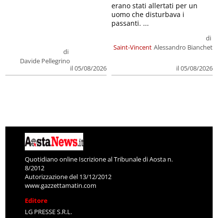
erano stati allertati per un
uomo che disturbava i
passanti. ...
di
Saint-Vincent
Alessandro Bianchet
di
Davide Pellegrino
il 05/08/2026
il 05/08/2026
Quotidiano online Iscrizione al Tribunale di Aosta n.
8/2012
Autorizzazione del 13/12/2012
www.gazzettamatin.com
Editore
LG PRESSE S.R.L.