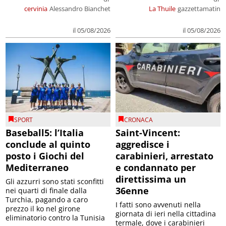
cervinia
Alessandro Bianchet
La Thuile
gazzettamatin
il 05/08/2026
il 05/08/2026
SPORT
CRONACA
Baseball5: l’Italia
Saint-Vincent:
conclude al quinto
aggredisce i
posto i Giochi del
carabinieri, arrestato
Mediterraneo
e condannato per
direttissima un
Gli azzurri sono stati sconfitti
36enne
nei quarti di finale dalla
Turchia, pagando a caro
I fatti sono avvenuti nella
prezzo il ko nel girone
giornata di ieri nella cittadina
eliminatorio contro la Tunisia
termale, dove i carabinieri