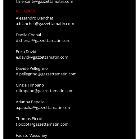
l.mercanti@gazzettamatin.com
REDAZIONE
Alessandro Bianchet
a.bianchet@gazzettamatin.com
Danila Chenal
d.chenal@gazzettamatin.com
Erika David
e.david@gazzettamatin.com
Davide Pellegrino
d.pellegrino@gazzettamatin.com
Cinzia Timpano
c.timpano@gazzettamatin.com
Arianna Papalia
a.papalia@gazzettamatin.com
Thomas Piccot
t.piccot@gazzettamatin.com
Fausto Vassoney