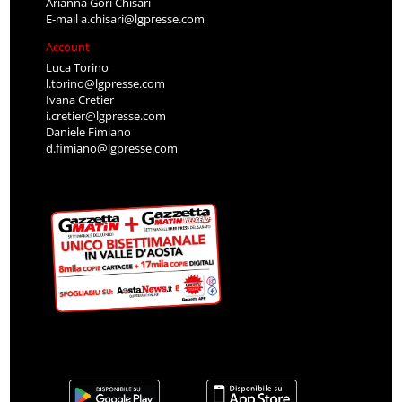
Arianna Gori Chisari
E-mail
a.chisari@lgpresse.com
Account
Luca Torino
l.torino@lgpresse.com
Ivana Cretier
i.cretier@lgpresse.com
Daniele Fimiano
d.fimiano@lgpresse.com