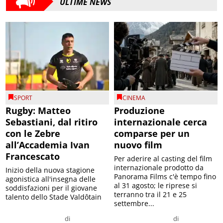
ULTIME NEWS
SPORT
CINEMA
Rugby: Matteo
Produzione
Sebastiani, dal ritiro
internazionale cerca
con le Zebre
comparse per un
all’Accademia Ivan
nuovo film
Francescato
Per aderire al casting del film
internazionale prodotto da
Inizio della nuova stagione
Panorama Films c'è tempo fino
agonistica all'insegna delle
al 31 agosto; le riprese si
soddisfazioni per il giovane
terranno tra il 21 e 25
talento dello Stade Valdôtain
settembre...
di
di