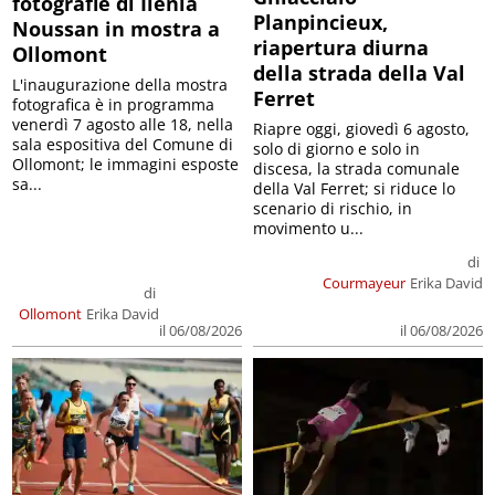
fotografie di Ilenia
Planpincieux,
Noussan in mostra a
riapertura diurna
Ollomont
della strada della Val
L'inaugurazione della mostra
Ferret
fotografica è in programma
venerdì 7 agosto alle 18, nella
Riapre oggi, giovedì 6 agosto,
sala espositiva del Comune di
solo di giorno e solo in
Ollomont; le immagini esposte
discesa, la strada comunale
sa...
della Val Ferret; si riduce lo
scenario di rischio, in
movimento u...
di
Courmayeur
Erika David
di
Ollomont
Erika David
il 06/08/2026
il 06/08/2026