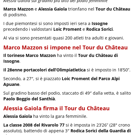
Alessia Gaiola sul gradino più alto del podio femminile
Marco Mazzon
e
Alessia Gaiola
trionfano nel
Tour du Château
di podismo.
I due piemontesi si sono imposti ieri sera a
Issogne
precedendo i valdostani
Loic Proment
e
Rodica Sorici
.
Al via si sono presentati quasi 200 atleti tra adulti e giovani.
Marco Mazzon si impone nel Tour du Château
Il torinese Marco Mazzon
ha vinto il
Tour du Château di
Issogne
.
Il 28enne portacolori dell’Olimpiatletica
si è imposto in 18’50”.
Secondo, a 27″, si è piazzato
Loic Proment del Parco Alpi
Apuane
.
Sul gradino basso del podio, staccato di 49″ dalla vetta, è salito
Paolo Boggio del Santhià
.
Alessia Gaiola firma il Tour du Château
Alessia Gaiola
ha vinto la gara femminile.
La classe 2008 del Rivarolo 77
si è imposta in 23’26” (28° crono
assoluto), battendo di appena 3″
Rodica Sorici della Guardia di