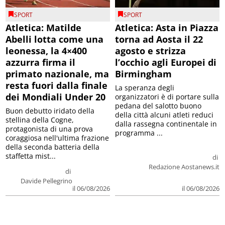
SPORT
SPORT
Atletica: Matilde
Atletica: Asta in Piazza
Abelli lotta come una
torna ad Aosta il 22
leonessa, la 4×400
agosto e strizza
azzurra firma il
l’occhio agli Europei di
primato nazionale, ma
Birmingham
resta fuori dalla finale
La speranza degli
dei Mondiali Under 20
organizzatori è di portare sulla
pedana del salotto buono
Buon debutto iridato della
della città alcuni atleti reduci
stellina della Cogne,
dalla rassegna continentale in
protagonista di una prova
programma ...
coraggiosa nell'ultima frazione
della seconda batteria della
staffetta mist...
di
Redazione Aostanews.it
di
Davide Pellegrino
il 06/08/2026
il 06/08/2026