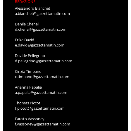
REDAZIONE
Alessandro Bianchet
a.bianchet@gazzettamatin.com
Danila Chenal
d.chenal@gazzettamatin.com
Erika David
e.david@gazzettamatin.com
Davide Pellegrino
d.pellegrino@gazzettamatin.com
Cinzia Timpano
c.timpano@gazzettamatin.com
Arianna Papalia
a.papalia@gazzettamatin.com
Thomas Piccot
t.piccot@gazzettamatin.com
Fausto Vassoney
f.vassoney@gazzettamatin.com