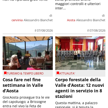
maggiori controlli e ulteriori
inter...
di
di
cervinia
Alessandro Bianchet
Aosta
Alessandro Bianchet
il 07/08/2026
il 07/08/2026
TURISMO & TEMPO LIBERO
ATTUALITA'
Cosa fare nel fine
Corpo forestale della
settimana in Valle
Valle d’Aosta: 12 nuovi
d’Aosta
agenti in servizio in 8
stazioni
GiocAosta prosegue tra le vie
del capoluogo; a Brissogne
Questa mattina, a palazzo
entra nel vivo la Feta de
regionale, si è tenuta la