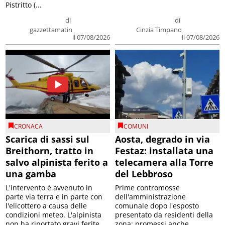
Pistritto (...
di
di
gazzettamatin
Cinzia Timpano
il 07/08/2026
il 07/08/2026
CRONACA
COMUNI
Scarica di sassi sul
Aosta, degrado in via
Breithorn, tratto in
Festaz: installata una
salvo alpinista ferito a
telecamera alla Torre
una gamba
del Lebbroso
L'intervento è avvenuto in
Prime contromosse
parte via terra e in parte con
dell'amministrazione
l'elicottero a causa delle
comunale dopo l'esposto
condizioni meteo. L'alpinista
presentato da residenti della
non ha riportato gravi ferite
zona; promessi anche