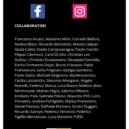
COLLABORATORI
Francesca Arcaro, Massimo Altini, Corrado Bellora,
Nadine Blanc, Riccardo Bortolotti, Manila Calipari,
Giulia Calisti, Nadia Camposaragna, Paolo Ciambi,
Filippo Clermont, Carol Di Vito, Christian Leo
Dufour, Christian Evaspasiano, Giuseppe Farinella,
Enrico Formento Dojot, Bruno Fracasso, Fabio
Francesconi, Sofia Fregnani, Giorgia Gambino,
Paolo Gatto, Michael Ghignone, Marlène Jorrioz,
Cecilia Lazzarotto, Giacomo Mangano, Angela
Marrelli, Federico Mecca, Luca Mauro Melloni, Marc
Montrosset, Matteo Nigra, Sabrina Olibano,
Emiliano Pala, Gabriele Peloso, Maurizio Pitti, Loris
Ponsetto, Andrea Portigliatti, Mattia Pramotton,
Deniel Pession, Raffaele Romano, Enrico Ruggeri,
Riccardo Savoye, Federica Tercinod, Federico
Tigellio Benvenuto, Luca Massimo Trifilò