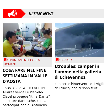
ULTIME NEWS
APPUNTAMENTI
,
OGGI &
CRONACA
DOMANI
Etroubles: camper in
COSA FARE NEL FINE
fiamme nella galleria
SETTIMANA IN VALLE
di Echevennoz
D’AOSTA
E in corso l'intervento dei vigili
SABATO 8 AGOSTO ALLEIN –
del fuoco, non ci sono feriti
All’area verde Le Plan-de-
Clavel prosegue “ItinerDante”,
le letture dantesche, con la
partecipazione di Antonello