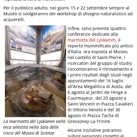
Per il pubblico adulto, nei giorni 15 e 22 settembre sempre al
Museo si svolgeranno dei workshop di disegno naturalistico ad
acquerelli.
Infine, sono previste quattro
conferenze dedicate alla
marmotta del Lyskamm
, il
reperto mummificato più antico
d’Italia, ora esposta al Museo,
nel castello di Saint-Pierre. I
ricercatori del gruppo di studio
racconteranno il ritrovamento e
i primi risultati degli studi negli
appuntamenti del 16 luglio
all’Area Megalitica di Aosta, del
6 agosto al Jardin de l’Ange a
Courmayeur, del 20 agosto a
Saint-Vincent in Piazza Cavalieri
di Vittorio Veneto e del 30
agosto in Piazza Tache di
Gressoney-La-Trinité.
La marmotta del Lyskamm nella
teca allestita nella Sala delle
Alcune iniziative potranno
rocce del Museo di Scienze
subire variazioni rispetto al