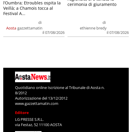
l’Oumbra; Etroubles ospita la
cerimonia di giuramento
Veillà; a Chamois tocca al
Festival A...
di
di
Aosta
gazzettamatin
ethienne bredy
il 07/08/2026
il 07/08/2026
Quotidiano online Iscrizione al Tribunale di Aosta n.
8/2012
Autorizzazione del 13/12/2012
www.gazzettamatin.com
Editore
LG PRESSE S.R.L.
via Festaz, 52 11100 AOSTA