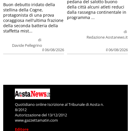
pedana del salotto buono
Buon debutto iridato della
della città alcuni atleti reduci
stellina della Cogne,
dalla rassegna continentale in
protagonista di una prova
programma ...
coraggiosa nell'ultima frazione
della seconda batteria della
staffetta mist...
di
Redazione Aostanews.it
di
Davide Pellegrino
il 06/08/2026
il 06/08/2026
Quotidiano online Iscrizione al Tribunale di Aosta n.
8/2012
Autorizzazione del 13/12/2012
www.gazzettamatin.com
Editore