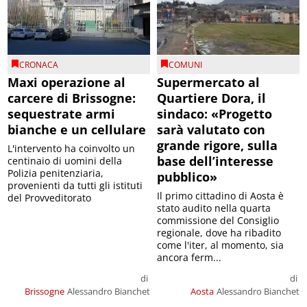
CRONACA
COMUNI
Maxi operazione al
Supermercato al
carcere di Brissogne:
Quartiere Dora, il
sequestrate armi
sindaco: «Progetto
bianche e un cellulare
sarà valutato con
grande rigore, sulla
L'intervento ha coinvolto un
base dell’interesse
centinaio di uomini della
Polizia penitenziaria,
pubblico»
provenienti da tutti gli istituti
Il primo cittadino di Aosta è
del Provveditorato
stato audito nella quarta
commissione del Consiglio
regionale, dove ha ribadito
come l'iter, al momento, sia
ancora ferm...
di
di
Brissogne
Alessandro Bianchet
Aosta
Alessandro Bianchet