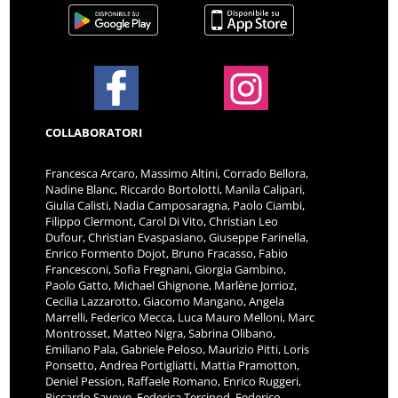
COLLABORATORI
Francesca Arcaro, Massimo Altini, Corrado Bellora,
Nadine Blanc, Riccardo Bortolotti, Manila Calipari,
Giulia Calisti, Nadia Camposaragna, Paolo Ciambi,
Filippo Clermont, Carol Di Vito, Christian Leo
Dufour, Christian Evaspasiano, Giuseppe Farinella,
Enrico Formento Dojot, Bruno Fracasso, Fabio
Francesconi, Sofia Fregnani, Giorgia Gambino,
Paolo Gatto, Michael Ghignone, Marlène Jorrioz,
Cecilia Lazzarotto, Giacomo Mangano, Angela
Marrelli, Federico Mecca, Luca Mauro Melloni, Marc
Montrosset, Matteo Nigra, Sabrina Olibano,
Emiliano Pala, Gabriele Peloso, Maurizio Pitti, Loris
Ponsetto, Andrea Portigliatti, Mattia Pramotton,
Deniel Pession, Raffaele Romano, Enrico Ruggeri,
Riccardo Savoye, Federica Tercinod, Federico