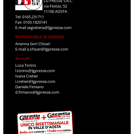
LG PRESSE S.R.L.
via Festaz, 52
11100 AOSTA
Tel: 0165.231711
Fax: 0165.1820141
E-mail
segreteria@lgpresse.com
RESPONSABILE DI AGENZIA
Arianna Gori Chisari
E-mail
a.chisari@lgpresse.com
Account
Luca Torino
l.torino@lgpresse.com
Ivana Cretier
i.cretier@lgpresse.com
Daniele Fimiano
d.fimiano@lgpresse.com