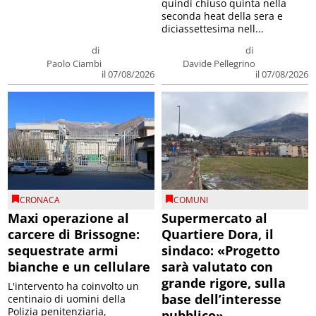
quindi chiuso quinta nella
seconda heat della sera e
diciassettesima nell...
di
di
Paolo Ciambi
Davide Pellegrino
il 07/08/2026
il 07/08/2026
CRONACA
COMUNI
Maxi operazione al
Supermercato al
carcere di Brissogne:
Quartiere Dora, il
sequestrate armi
sindaco: «Progetto
bianche e un cellulare
sarà valutato con
grande rigore, sulla
L'intervento ha coinvolto un
base dell’interesse
centinaio di uomini della
Polizia penitenziaria,
pubblico»