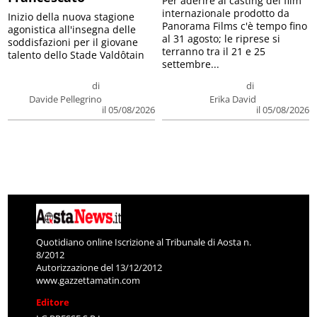
Per aderire al casting del film
internazionale prodotto da
Inizio della nuova stagione
Panorama Films c'è tempo fino
agonistica all'insegna delle
al 31 agosto; le riprese si
soddisfazioni per il giovane
terranno tra il 21 e 25
talento dello Stade Valdôtain
settembre...
di
di
Davide Pellegrino
Erika David
il 05/08/2026
il 05/08/2026
Quotidiano online Iscrizione al Tribunale di Aosta n.
8/2012
Autorizzazione del 13/12/2012
www.gazzettamatin.com
Editore