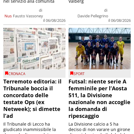
nel servizio alla comunità
Valberg
di
di
Nus
Fausto Vassoney
Davide Pellegrino
il 06/08/2026
il 06/08/2026
CRONACA
SPORT
Terremoto editoria: il
Futsal: niente serie A
Tribunale boccia il
femminile per l’Aosta
concordato delle
511, la Divisione
testate Ops (ex
nazionale non accoglie
Netweek); si dimette
la domanda di
l’ad
ripescaggio
Il Tribunale di Lecco ha
La Divisione calcio a 5 ha
giudicato inammissibile la
deciso di non varare un girone