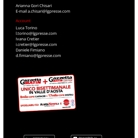
Arianna Gori Chisari
E-mail
a.chisari@lgpresse.com
Account
Luca Torino
l.torino@lgpresse.com
Ivana Cretier
i.cretier@lgpresse.com
Daniele Fimiano
d.fimiano@lgpresse.com