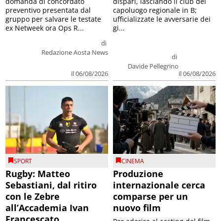
domanda di concordato
dispari, lasciando il club del
preventivo presentata dal
capoluogo regionale in B;
gruppo per salvare le testate
ufficializzate le avversarie dei
ex Netweek ora Ops R...
gi...
di
Redazione Aosta News
di
Davide Pellegrino
il 06/08/2026
il 06/08/2026
SPORT
CINEMA
Rugby: Matteo
Produzione
Sebastiani, dal ritiro
internazionale cerca
con le Zebre
comparse per un
all’Accademia Ivan
nuovo film
Francescato