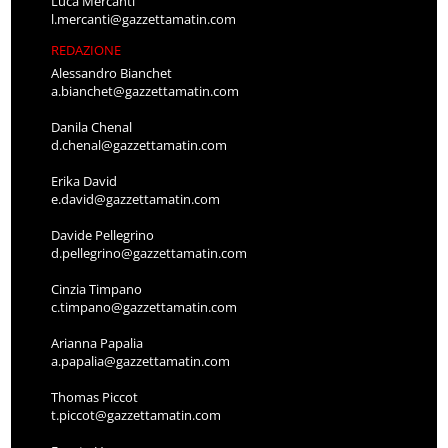
Luca Mercanti
l.mercanti@gazzettamatin.com
REDAZIONE
Alessandro Bianchet
a.bianchet@gazzettamatin.com
Danila Chenal
d.chenal@gazzettamatin.com
Erika David
e.david@gazzettamatin.com
Davide Pellegrino
d.pellegrino@gazzettamatin.com
Cinzia Timpano
c.timpano@gazzettamatin.com
Arianna Papalia
a.papalia@gazzettamatin.com
Thomas Piccot
t.piccot@gazzettamatin.com