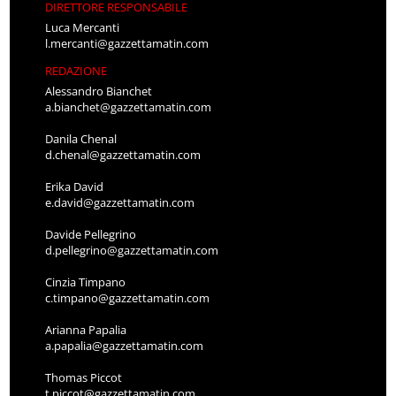
DIRETTORE RESPONSABILE
Luca Mercanti
l.mercanti@gazzettamatin.com
REDAZIONE
Alessandro Bianchet
a.bianchet@gazzettamatin.com
Danila Chenal
d.chenal@gazzettamatin.com
Erika David
e.david@gazzettamatin.com
Davide Pellegrino
d.pellegrino@gazzettamatin.com
Cinzia Timpano
c.timpano@gazzettamatin.com
Arianna Papalia
a.papalia@gazzettamatin.com
Thomas Piccot
t.piccot@gazzettamatin.com