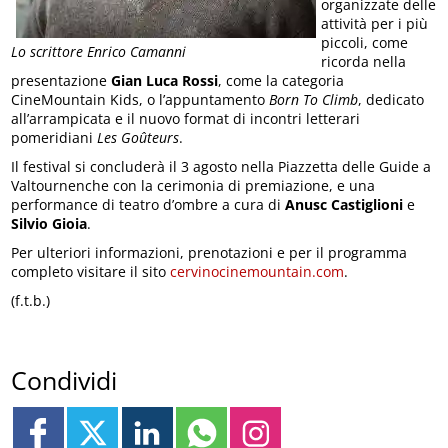
organizzate delle
attività per i più
piccoli, come
Lo scrittore Enrico Camanni
ricorda nella
presentazione
Gian Luca Rossi
, come la categoria
CineMountain Kids, o l’appuntamento
Born To Climb
, dedicato
all’arrampicata e il nuovo format di incontri letterari
pomeridiani
Les Goûteurs
.
Il festival si concluderà il 3 agosto nella Piazzetta delle Guide a
Valtournenche con la cerimonia di premiazione, e una
performance di teatro d’ombre a cura di
Anusc Castiglioni
e
Silvio Gioia
.
Per ulteriori informazioni, prenotazioni e per il programma
completo visitare il sito
cervinocinemountain.com
.
(f.t.b.)
Condividi