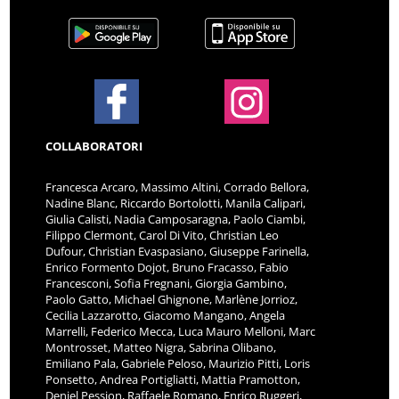
COLLABORATORI
Francesca Arcaro, Massimo Altini, Corrado Bellora,
Nadine Blanc, Riccardo Bortolotti, Manila Calipari,
Giulia Calisti, Nadia Camposaragna, Paolo Ciambi,
Filippo Clermont, Carol Di Vito, Christian Leo
Dufour, Christian Evaspasiano, Giuseppe Farinella,
Enrico Formento Dojot, Bruno Fracasso, Fabio
Francesconi, Sofia Fregnani, Giorgia Gambino,
Paolo Gatto, Michael Ghignone, Marlène Jorrioz,
Cecilia Lazzarotto, Giacomo Mangano, Angela
Marrelli, Federico Mecca, Luca Mauro Melloni, Marc
Montrosset, Matteo Nigra, Sabrina Olibano,
Emiliano Pala, Gabriele Peloso, Maurizio Pitti, Loris
Ponsetto, Andrea Portigliatti, Mattia Pramotton,
Deniel Pession, Raffaele Romano, Enrico Ruggeri,