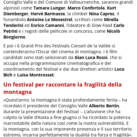
Consiglio Valle e del Comune di Valtournenche, saranno grandi
alpinisti come
Tamara Lunger
,
Marco Confortola
,
Kurt
Diemberger
,
Hervé Barmasse
, la climber
Nina Caprez
, il
funambolo
Antoine Le Menestrel
, scrittori come
Mirella
Tenderini
ed
Enrico Camanni
, l’ideatore di Slow Food
Carlo
Petrini
e i registi delle pellicole in concorso, come
Nicolò
Bongiorno
.
E poi i 6 Grand Prix des Festivals Conseil de la Vallée si
contenderanno l’Oscar del cinema di montagna. I 6 film
candidati sono stati selezionati da
Gian Luca Rossi
, che si
occupa nella programmazione cinematografica e del
coordinamento del festival e dai due direttori artistici
Luca
Bich
e
Luisa Montrosset
.
Un festival per raccontare la fragilità della
montagna
«Quest’anno, la montagna è stata profondamente ferita – ha
ricordato il presidente del Consiglio Valle
Alberto Bertin
,
durante la presentazione del festival -. L’alluvione che ha
colpito la Valle d’Aosta a fine giugno ci ha ricordato la potenza
inarrestabile della natura così come la nostra vulnerabilità. E
la montagna, con la sua imponente presenza e il suo territorio
estremo, incarna perfettamente la dualità tra forza e fragilità».