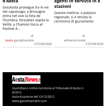
d’Aosta
agenti in servizio in 8
stazioni
GiocAosta prosegue tra le vie
del capoluogo; a Brissogne
Questa mattina, a palazzo
entra nel vivo la Feta de
regionale, si è tenuta la
l’Oumbra; Etroubles ospita la
cerimonia di giuramento
Veillà; a Chamois tocca al
Festival A...
di
di
Aosta
gazzettamatin
ethienne bredy
il 07/08/2026
il 07/08/2026
Quotidiano online Iscrizione al Tribunale di Aosta n.
8/2012
Autorizzazione del 13/12/2012
www.gazzettamatin.com