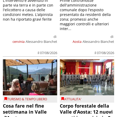
L'intervento è avvenuto in
Prime contromosse
parte via terra e in parte con
dell'amministrazione
l'elicottero a causa delle
comunale dopo l'esposto
condizioni meteo. L'alpinista
presentato da residenti della
non ha riportato gravi ferite
zona; promessi anche
maggiori controlli e ulteriori
inter...
di
di
cervinia
Alessandro Bianchet
Aosta
Alessandro Bianchet
il 07/08/2026
il 07/08/2026
TURISMO & TEMPO LIBERO
ATTUALITA'
Cosa fare nel fine
Corpo forestale della
settimana in Valle
Valle d’Aosta: 12 nuovi