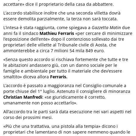
accettare» dice il proprietario della casa da abbattere.
L’accordo stabilisce inoltre che una seconda villetta dovrà
essere demolita parzialmente, la terza non sarà toccata.
L’intesa è stata raggiunta, come spiegava a
Gazzetta Matin
due
anni fa il sindaco
Mathieu Ferraris
«per cercare di minimizzare
l’esposizione dell’ente» dopo il contenzioso sollevato dai tre
proprietari delle villette al Tribunale civile di Aosta, che
ammonterebbe a circa 7 milioni 54 mila 849 euro.
«Senza questo accordo si rischiava fortemente che tutte e tre
le abitazioni andassero giù, con un danno sociale per le
famiglie e ambientale per tutto il materiale che dev’essere
smaltito» diceva allora
Ferraris.
L’accordo è passato a maggioranza nel Consiglio comunale a
porte chiuse del 1° luglio. Astenuto il consigliere di minoranza
Christian Manfredi
: «se giuridicamente è corretto,
umanamente non posso accettarlo».
All’accordo tra le parti sarà data esecuzione nei vari aspetti nel
corso dei prossimi mesi.
«Più che una trattativa, una pistola alla tempia» dicono i
proprietari che lamentano di non sapere nemmeno quando le