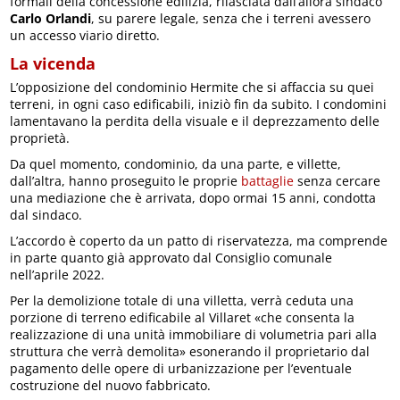
formali della concessione edilizia, rilasciata dall’allora sindaco
Carlo Orlandi
, su parere legale, senza che i terreni avessero
un accesso viario diretto.
La vicenda
L’opposizione del condominio Hermite che si affaccia su quei
terreni, in ogni caso edificabili, iniziò fin da subito. I condomini
lamentavano la perdita della visuale e il deprezzamento delle
proprietà.
Da quel momento, condominio, da una parte, e villette,
dall’altra, hanno proseguito le proprie
battaglie
senza cercare
una mediazione che è arrivata, dopo ormai 15 anni, condotta
dal sindaco.
L’accordo è coperto da un patto di riservatezza, ma comprende
in parte quanto già approvato dal Consiglio comunale
nell’aprile 2022.
Per la demolizione totale di una villetta, verrà ceduta una
porzione di terreno edificabile al Villaret «che consenta la
realizzazione di una unità immobiliare di volumetria pari alla
struttura che verrà demolita» esonerando il proprietario dal
pagamento delle opere di urbanizzazione per l’eventuale
costruzione del nuovo fabbricato.