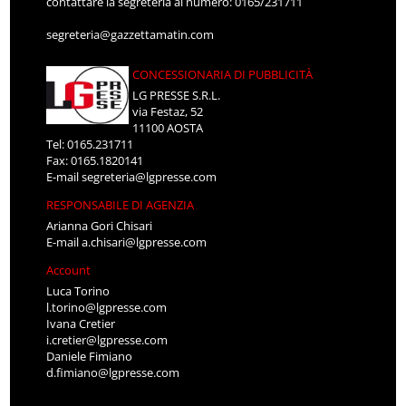
contattare la segreteria al numero: 0165/231711
segreteria@gazzettamatin.com
CONCESSIONARIA DI PUBBLICITÀ
LG PRESSE S.R.L.
via Festaz, 52
11100 AOSTA
Tel: 0165.231711
Fax: 0165.1820141
E-mail
segreteria@lgpresse.com
RESPONSABILE DI AGENZIA
Arianna Gori Chisari
E-mail
a.chisari@lgpresse.com
Account
Luca Torino
l.torino@lgpresse.com
Ivana Cretier
i.cretier@lgpresse.com
Daniele Fimiano
d.fimiano@lgpresse.com