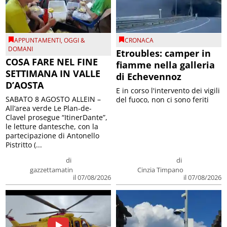
APPUNTAMENTI
,
OGGI &
CRONACA
DOMANI
Etroubles: camper in
COSA FARE NEL FINE
fiamme nella galleria
SETTIMANA IN VALLE
di Echevennoz
D’AOSTA
E in corso l'intervento dei vigili
SABATO 8 AGOSTO ALLEIN –
del fuoco, non ci sono feriti
All’area verde Le Plan-de-
Clavel prosegue “ItinerDante”,
le letture dantesche, con la
partecipazione di Antonello
Pistritto (...
di
di
gazzettamatin
Cinzia Timpano
il 07/08/2026
il 07/08/2026