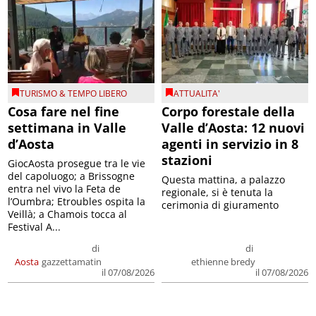
TURISMO & TEMPO LIBERO
ATTUALITA'
Cosa fare nel fine
Corpo forestale della
settimana in Valle
Valle d’Aosta: 12 nuovi
d’Aosta
agenti in servizio in 8
stazioni
GiocAosta prosegue tra le vie
del capoluogo; a Brissogne
Questa mattina, a palazzo
entra nel vivo la Feta de
regionale, si è tenuta la
l’Oumbra; Etroubles ospita la
cerimonia di giuramento
Veillà; a Chamois tocca al
Festival A...
di
di
Aosta
gazzettamatin
ethienne bredy
il 07/08/2026
il 07/08/2026