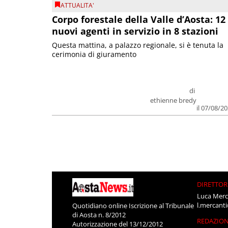
ATTUALITA'
Corpo forestale della Valle d’Aosta: 12
nuovi agenti in servizio in 8 stazioni
Questa mattina, a palazzo regionale, si è tenuta la
cerimonia di giuramento
di
ethienne bredy
il 07/08/2
DIRETTOR
Luca Merc
l.mercant
Quotidiano online Iscrizione al Tribunale
di Aosta n. 8/2012
REDAZIO
Autorizzazione del 13/12/2012