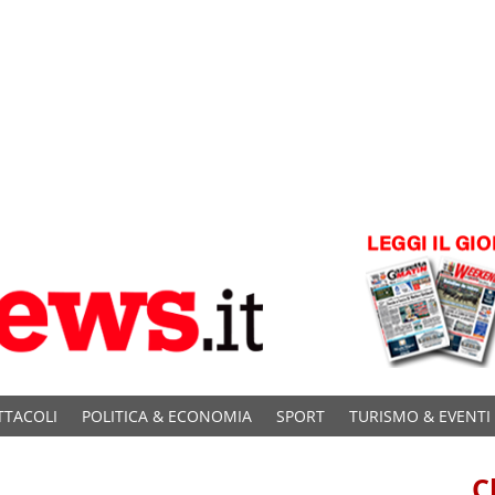
TTACOLI
POLITICA & ECONOMIA
SPORT
TURISMO & EVENTI
C