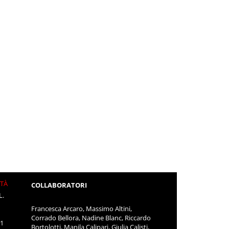
ITÀ
COLLABORATORI
L.
Francesca Arcaro, Massimo Altini,
Corrado Bellora, Nadine Blanc, Riccardo
11
Bortolotti, Manila Calipari, Giulia Calisti,