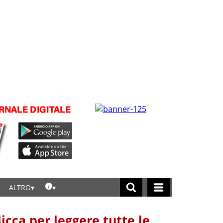
ALTRO
licca per leggere tutte le