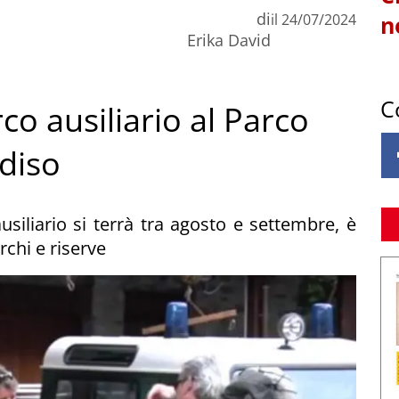
di
il
24/07/2024
n
Erika David
C
o ausiliario al Parco
diso
siliario si terrà tra agosto e settembre, è
rchi e riserve