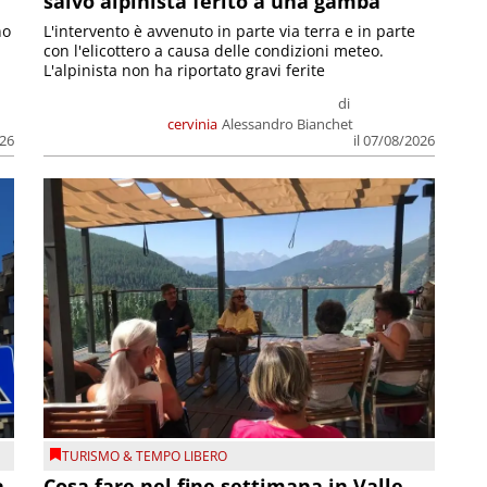
salvo alpinista ferito a una gamba
no
L'intervento è avvenuto in parte via terra e in parte
con l'elicottero a causa delle condizioni meteo.
L'alpinista non ha riportato gravi ferite
di
cervinia
Alessandro Bianchet
026
il 07/08/2026
TURISMO & TEMPO LIBERO
a
Cosa fare nel fine settimana in Valle