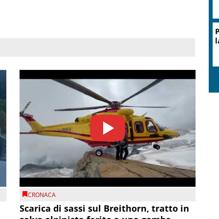
P
l
CRONACA
Scarica di sassi sul Breithorn, tratto in