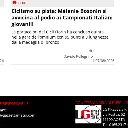
SPORT
Ciclismo su pista: Mélanie Bosonin si
avvicina al podio ai Campionati Italiani
giovanili
La portacolori del Cicli Fiorin ha concluso quinta
nella gara dell'omnium con 95 punti a 8 lunghezze
dalla medaglia di bronzo
di
Davide Pellegrino
026
il 07/08/2026
CONCESSIONARIA DI PUBBLIC
E RESPONSABILE
LG PRESSE S.R.
anti
via Festaz, 52
i@gazzettamatin.com
11100 AOSTA
NE
Tel: 0165.2317