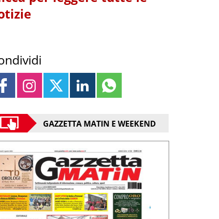
otizie
ondividi
GAZZETTA MATIN E WEEKEND