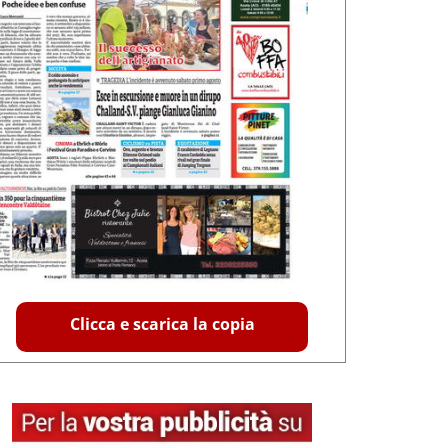
Clicca e scarica la copia