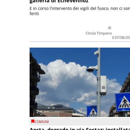
galleria di Echevennoz
E in corso l'intervento dei vigili del fuoco, non ci so
feriti
di
Cinzia Timpano
il 07/08/2
COMUNI
Aosta, degrado in via Festaz: installat