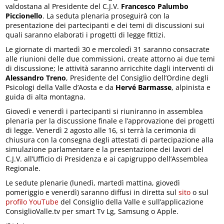
valdostana al Presidente del C.J.V.
Francesco Palumbo
Piccionello
. La seduta plenaria proseguirà con la
presentazione dei partecipanti e dei temi di discussioni sui
quali saranno elaborati i progetti di legge fittizi.
Le giornate di martedì 30 e mercoledì 31 saranno consacrate
alle riunioni delle due commissioni, create attorno ai due temi
di discussione; le attività saranno arricchite dagli interventi di
Alessandro Treno
, Presidente del Consiglio dell’Ordine degli
Psicologi della Valle d’Aosta e da
Hervé Barmasse
, alpinista e
guida di alta montagna.
Giovedì e venerdì i partecipanti si riuniranno in assemblea
plenaria per la discussione finale e l’approvazione dei progetti
di legge. Venerdì 2 agosto alle 16, si terrà la cerimonia di
chiusura con la consegna degli attestati di partecipazione alla
simulazione parlamentare e la presentazione dei lavori del
C.J.V. all’Ufficio di Presidenza e ai capigruppo dell’Assemblea
Regionale.
Le sedute plenarie (lunedì, martedì mattina, giovedì
pomeriggio e venerdì) saranno diffusi in diretta sul
sito
o sul
profilo YouTube
del Consiglio della Valle e sull’applicazione
ConsiglioValle.tv per smart Tv Lg, Samsung o Apple.