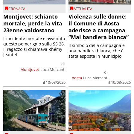
CRONACA
ATTUALITA'
Montjovet: schianto
Violenza sulle donne:
mortale, perde la vita
il Comune di Aosta
23enne valdostano
aderisce a campagna
“Mai bandiera bianca”
L'incidente mortale è avvenuto
questo pomeriggio sulla SS 26.
Il simbolo della campagna è
Il ragazzo si chiamava Rhémy
una bandiera bianca, che è
Jeantet
stata esposta in Municipio
di
Montjovet
Luca Mercanti
di
Aosta
Luca Mercanti
il 10/08/2026
il 10/08/2026