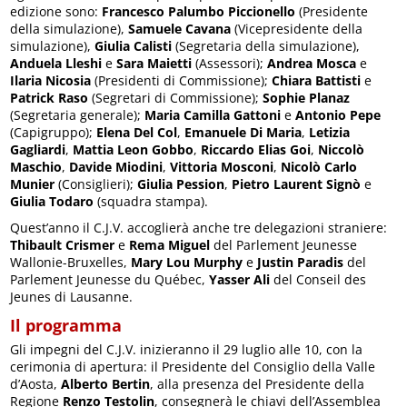
edizione sono:
Francesco Palumbo Piccionello
(Presidente
della simulazione),
Samuele Cavana
(Vicepresidente della
simulazione),
Giulia Calisti
(Segretaria della simulazione),
Anduela Lleshi
e
Sara Maietti
(Assessori);
Andrea Mosca
e
Ilaria Nicosia
(Presidenti di Commissione);
Chiara Battisti
e
Patrick Raso
(Segretari di Commissione);
Sophie Planaz
(Segretaria generale);
Maria Camilla Gattoni
e
Antonio Pepe
(Capigruppo);
Elena Del Col
,
Emanuele Di Maria
,
Letizia
Gagliardi
,
Mattia Leon Gobbo
,
Riccardo Elias Goi
,
Niccolò
Maschio
,
Davide Miodini
,
Vittoria Mosconi
,
Nicolò Carlo
Munier
(Consiglieri);
Giulia Pession
,
Pietro Laurent Signò
e
Giulia Todaro
(squadra stampa).
Quest’anno il C.J.V. accoglierà anche tre delegazioni straniere:
Thibault Crismer
e
Rema Miguel
del Parlement Jeunesse
Wallonie-Bruxelles,
Mary Lou Murphy
e
Justin Paradis
del
Parlement Jeunesse du Québec,
Yasser Ali
del Conseil des
Jeunes di Lausanne.
Il programma
Gli impegni del C.J.V. inizieranno il 29 luglio alle 10, con la
cerimonia di apertura: il Presidente del Consiglio della Valle
d’Aosta,
Alberto Bertin
, alla presenza del Presidente della
Regione
Renzo Testolin
, consegnerà le chiavi dell’Assemblea