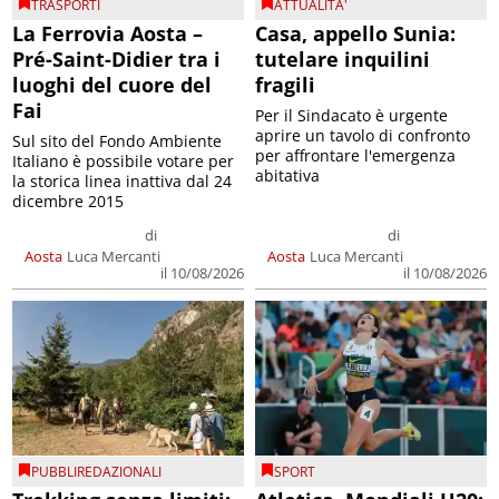
TRASPORTI
ATTUALITA'
La Ferrovia Aosta –
Casa, appello Sunia:
Pré-Saint-Didier tra i
tutelare inquilini
luoghi del cuore del
fragili
Fai
Per il Sindacato è urgente
aprire un tavolo di confronto
Sul sito del Fondo Ambiente
per affrontare l'emergenza
Italiano è possibile votare per
abitativa
la storica linea inattiva dal 24
dicembre 2015
di
di
Aosta
Luca Mercanti
Aosta
Luca Mercanti
il 10/08/2026
il 10/08/2026
PUBBLIREDAZIONALI
SPORT