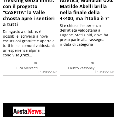
Trekking senza limiti:
Atletica, Mondiali U20:
con il progetto
Matilde Abelli brilla
“CASPITA” la Valle
nella finale della
d’Aosta apre i sentieri
4×400, ma l’Italia è 7ª
a tutti
Si è chiusa l'esperienza
dell'atleta valdostana a
Da agosto a ottobre, è
Eugene, Stati Uniti, dove ha
possibile iscriversi a nove
preso parte alla rassegna
escursioni gratuite e aperte a
iridata di categoria
tutti in sei comuni valdostani:
un'esperienza alpina
condivisa grazi...
di
di
Luca Mercanti
Fausto Vassoney
il 10/08/2026
il 10/08/2026