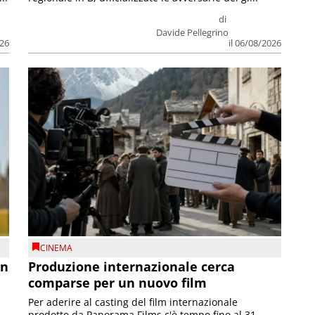
di
Davide Pellegrino
026
il 06/08/2026
CINEMA
on
Produzione internazionale cerca
comparse per un nuovo film
Per aderire al casting del film internazionale
prodotto da Panorama Films c'è tempo fino al 31