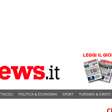
TTACOLI
POLITICA & ECONOMIA
SPORT
TURISMO & EVENTI
C