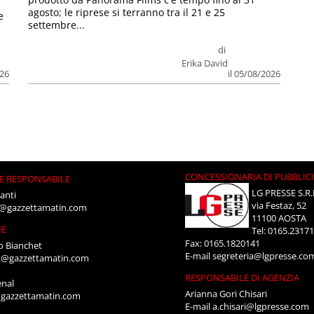
agosto; le riprese si terranno tra il 21 e 25
e
settembre...
di
Erika David
026
il 05/08/2026
CONCESSIONARIA DI PUBBLIC
E RESPONSABILE
LG PRESSE S.R.
anti
via Festaz, 52
i@gazzettamatin.com
11100 AOSTA
NE
Tel: 0165.2317
Fax: 0165.1820141
o Bianchet
E-mail
segreteria@lgpresse.co
t@gazzettamatin.com
RESPONSABILE DI AGENZIA
enal
Arianna Gori Chisari
gazzettamatin.com
E-mail
a.chisari@lgpresse.com