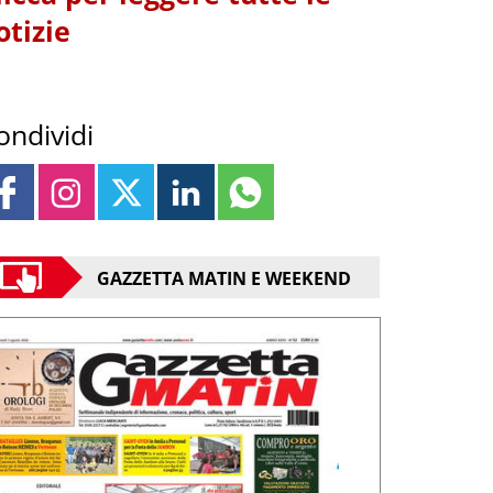
otizie
ondividi
GAZZETTA MATIN E WEEKEND