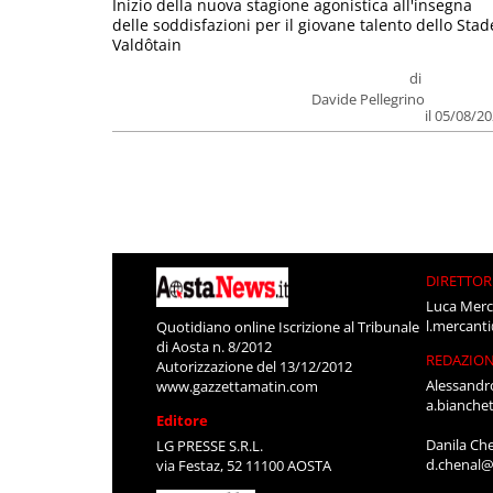
Inizio della nuova stagione agonistica all'insegna
delle soddisfazioni per il giovane talento dello Stad
Valdôtain
di
Davide Pellegrino
il 05/08/2
DIRETTOR
Luca Merc
l.mercant
Quotidiano online Iscrizione al Tribunale
di Aosta n. 8/2012
REDAZIO
Autorizzazione del 13/12/2012
Alessandr
www.gazzettamatin.com
a.bianche
Editore
Danila Ch
LG PRESSE S.R.L.
d.chenal@
via Festaz, 52 11100 AOSTA