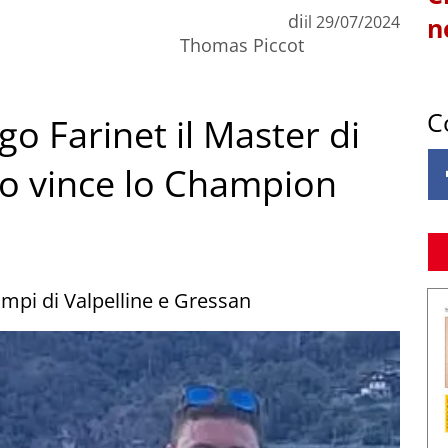
di
il
29/07/2024
n
Thomas Piccot
C
go Farinet il Master di
ino vince lo Champion
mpi di Valpelline e Gressan