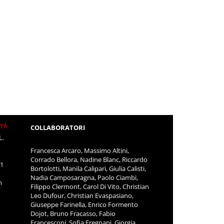
ITÀ
COLLABORATORI
L.
Francesca Arcaro, Massimo Altini,
Corrado Bellora, Nadine Blanc, Riccardo
11
Bortolotti, Manila Calipari, Giulia Calisti,
Nadia Camposaragna, Paolo Ciambi,
m
Filippo Clermont, Carol Di Vito, Christian
Leo Dufour, Christian Evaspasiano,
Giuseppe Farinella, Enrico Formento
Dojot, Bruno Fracasso, Fabio
Francesconi, Sofia Fregnani, Giorgia