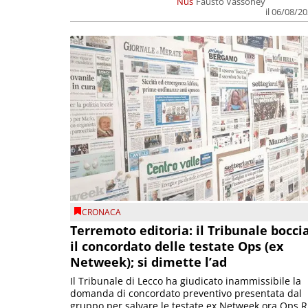
Nus
Fausto Vassoney
il 06/08/2
CRONACA
Terremoto editoria: il Tribunale bocci
il concordato delle testate Ops (ex
Netweek); si dimette l’ad
Il Tribunale di Lecco ha giudicato inammissibile la
domanda di concordato preventivo presentata dal
gruppo per salvare le testate ex Netweek ora Ops R.