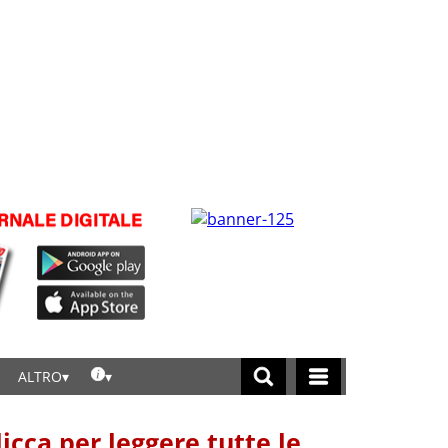
ALTRO
licca per leggere tutte le