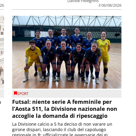
Davide Pellegrino
026
il 06/08/2026
SPORT
a
Futsal: niente serie A femminile per
l’Aosta 511, la Divisione nazionale non
accoglie la domanda di ripescaggio
La Divisione calcio a 5 ha deciso di non varare un
girone dispari, lasciando il club del capoluogo
..
regionale in B; ufficializzate le avversarie dei gi...