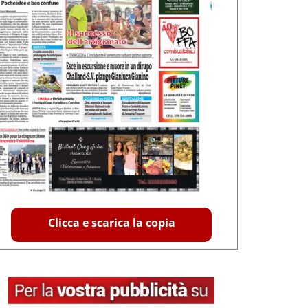
Clicca e scarica la copia