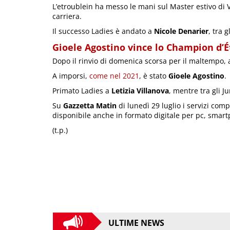
L’etroublein ha messo le mani sul Master estivo di 
carriera.
Il successo Ladies è andato a
Nicole Denarier
, tra 
Gioele Agostino vince lo Champion d’É
Dopo il rinvio di domenica scorsa per il maltempo, 
A imporsi,
come nel 2021
, è stato
Gioele Agostino
.
Primato Ladies a
Letizia Villanova
, mentre tra gli J
Su
Gazzetta Matin
di lunedì 29 luglio i servizi compl
disponibile anche in formato digitale per pc, smart
(t.p.)
ULTIME NEWS