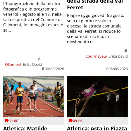
della strada della Val
L'inaugurazione della mostra
Ferret
fotografica è in programma
venerdì 7 agosto alle 18, nella
Riapre oggi, giovedì 6 agosto,
sala espositiva del Comune di
solo di giorno e solo in
Ollomont; le immagini esposte
discesa, la strada comunale
sa...
della Val Ferret; si riduce lo
scenario di rischio, in
movimento u...
di
Courmayeur
Erika David
di
Ollomont
Erika David
il 06/08/2026
il 06/08/2026
SPORT
SPORT
Atletica: Matilde
Atletica: Asta in Piazza