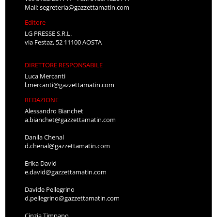
Mail:
segreteria@gazzettamatin.com
Editore
LG PRESSE S.R.L.
via Festaz, 52 11100 AOSTA
DIRETTORE RESPONSABILE
Luca Mercanti
l.mercanti@gazzettamatin.com
REDAZIONE
Alessandro Bianchet
a.bianchet@gazzettamatin.com
Danila Chenal
d.chenal@gazzettamatin.com
Erika David
e.david@gazzettamatin.com
Davide Pellegrino
d.pellegrino@gazzettamatin.com
Cinzia Timpano