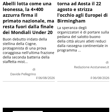
Abelli lotta come una
torna ad Aosta il 22
leonessa, la 4×400
agosto e strizza
azzurra firma il
l’occhio agli Europei di
primato nazionale, ma
Birmingham
resta fuori dalla finale
La speranza degli
dei Mondiali Under 20
organizzatori è di portare sulla
pedana del salotto buono
Buon debutto iridato della
della città alcuni atleti reduci
stellina della Cogne,
dalla rassegna continentale in
protagonista di una prova
programma ...
coraggiosa nell'ultima frazione
della seconda batteria della
staffetta mist...
di
Redazione Aostanews.it
di
Davide Pellegrino
il 06/08/2026
il 06/08/2026