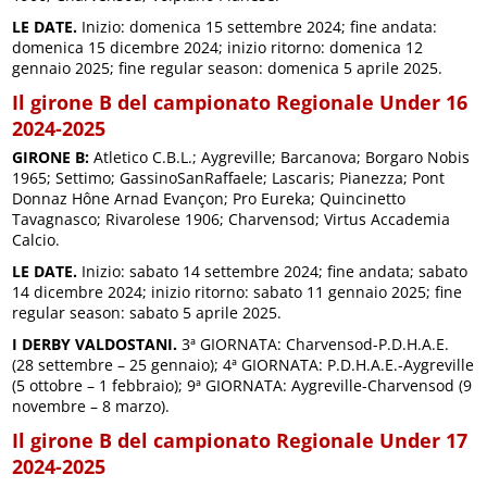
LE DATE.
Inizio: domenica 15 settembre 2024; fine andata:
domenica 15 dicembre 2024; inizio ritorno: domenica 12
gennaio 2025; fine regular season: domenica 5 aprile 2025.
Il girone B del campionato Regionale Under 16
2024-2025
GIRONE B:
Atletico C.B.L.; Aygreville; Barcanova; Borgaro Nobis
1965; Settimo; GassinoSanRaffaele; Lascaris; Pianezza; Pont
Donnaz Hône Arnad Evançon; Pro Eureka; Quincinetto
Tavagnasco; Rivarolese 1906; Charvensod; Virtus Accademia
Calcio.
LE DATE.
Inizio: sabato 14 settembre 2024; fine andata; sabato
14 dicembre 2024; inizio ritorno: sabato 11 gennaio 2025; fine
regular season: sabato 5 aprile 2025.
I DERBY VALDOSTANI.
3ª GIORNATA: Charvensod-P.D.H.A.E.
(28 settembre – 25 gennaio); 4ª GIORNATA: P.D.H.A.E.-Aygreville
(5 ottobre – 1 febbraio); 9ª GIORNATA: Aygreville-Charvensod (9
novembre – 8 marzo).
Il girone B del campionato Regionale Under 17
2024-2025