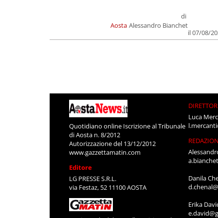
di
Aosta
Alessandro Bianchet
il 07/08/2
DIRETTOR
Luca Merc
l.mercant
Quotidiano online Iscrizione al Tribunale
di Aosta n. 8/2012
REDAZIO
Autorizzazione del 13/12/2012
Alessandr
www.gazzettamatin.com
a.bianche
Editore
Danila Ch
LG PRESSE S.R.L.
d.chenal@
via Festaz, 52 11100 AOSTA
Erika Davi
e.david@g