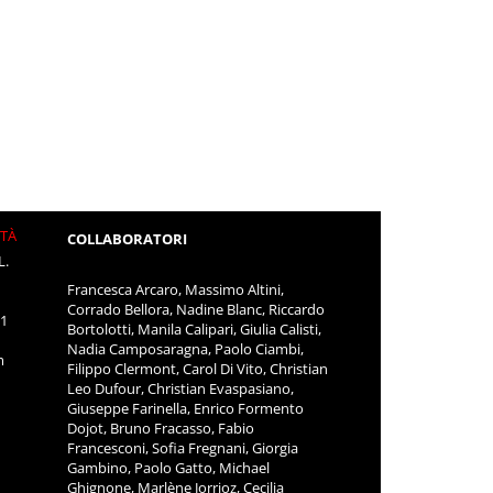
ITÀ
COLLABORATORI
L.
Francesca Arcaro, Massimo Altini,
Corrado Bellora, Nadine Blanc, Riccardo
11
Bortolotti, Manila Calipari, Giulia Calisti,
Nadia Camposaragna, Paolo Ciambi,
m
Filippo Clermont, Carol Di Vito, Christian
Leo Dufour, Christian Evaspasiano,
Giuseppe Farinella, Enrico Formento
Dojot, Bruno Fracasso, Fabio
Francesconi, Sofia Fregnani, Giorgia
Gambino, Paolo Gatto, Michael
Ghignone, Marlène Jorrioz, Cecilia