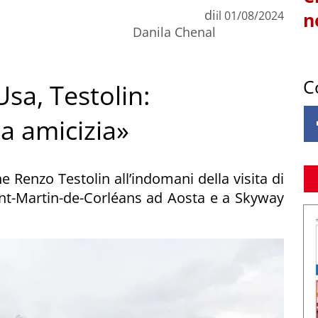
di
il
01/08/2024
n
Danila Chenal
C
sa, Testolin:
ra amicizia»
ne Renzo Testolin all’indomani della visita di
aint-Martin-de-Corléans ad Aosta e a Skyway