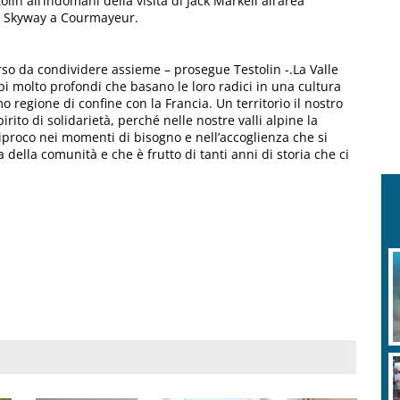
lin all’indomani della visita di Jack Markell all’area
 a Skyway a Courmayeur.
so da condividere assieme – prosegue Testolin -.La Valle
pi molto profondi che basano le loro radici in una cultura
 regione di confine con la Francia. Un territorio il nostro
ito di solidarietà, perché nelle nostre valli alpine la
iproco nei momenti di bisogno e nell’accoglienza che si
 della comunità e che è frutto di tanti anni di storia che ci