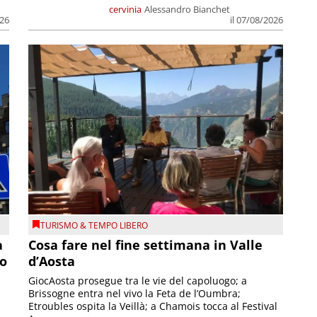
cervinia
Alessandro Bianchet
026
il 07/08/2026
TURISMO & TEMPO LIBERO
a
Cosa fare nel fine settimana in Valle
so
d’Aosta
GiocAosta prosegue tra le vie del capoluogo; a
Brissogne entra nel vivo la Feta de l’Oumbra;
.
Etroubles ospita la Veillà; a Chamois tocca al Festival