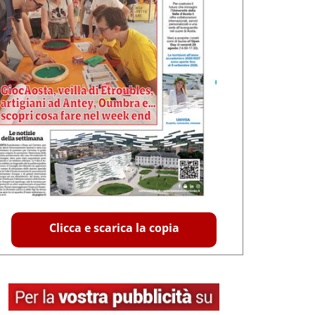
Clicca e scarica la copia