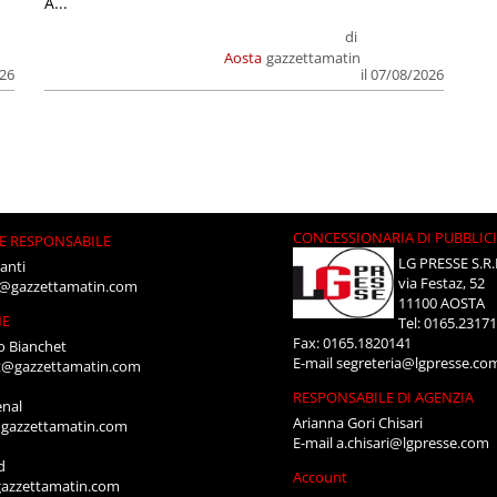
A...
di
Aosta
gazzettamatin
026
il 07/08/2026
CONCESSIONARIA DI PUBBLIC
E RESPONSABILE
LG PRESSE S.R.
anti
via Festaz, 52
i@gazzettamatin.com
11100 AOSTA
NE
Tel: 0165.2317
Fax: 0165.1820141
o Bianchet
E-mail
segreteria@lgpresse.co
t@gazzettamatin.com
RESPONSABILE DI AGENZIA
enal
Arianna Gori Chisari
gazzettamatin.com
E-mail
a.chisari@lgpresse.com
d
Account
azzettamatin.com