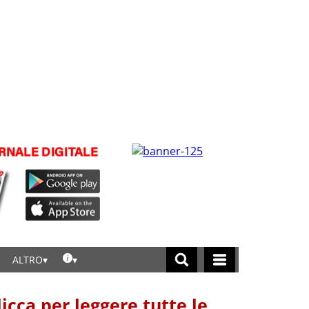
ALTRO
licca per leggere tutte le