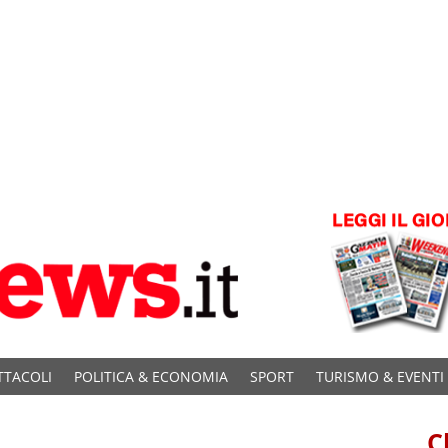
TTACOLI
POLITICA & ECONOMIA
SPORT
TURISMO & EVENTI
C