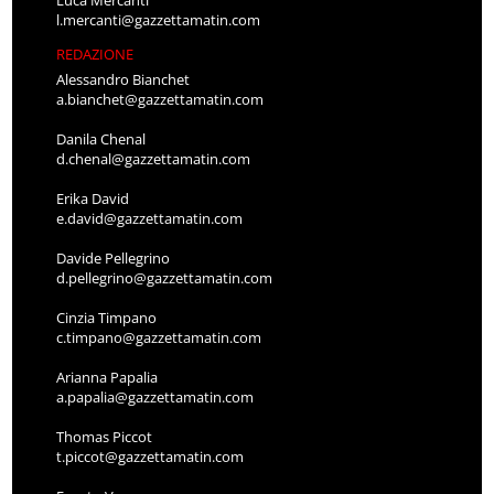
Luca Mercanti
l.mercanti@gazzettamatin.com
REDAZIONE
Alessandro Bianchet
a.bianchet@gazzettamatin.com
Danila Chenal
d.chenal@gazzettamatin.com
Erika David
e.david@gazzettamatin.com
Davide Pellegrino
d.pellegrino@gazzettamatin.com
Cinzia Timpano
c.timpano@gazzettamatin.com
Arianna Papalia
a.papalia@gazzettamatin.com
Thomas Piccot
t.piccot@gazzettamatin.com