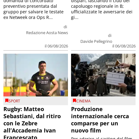
domanda di concordato
dispari, lasciando il club del
preventivo presentata dal
capoluogo regionale in B;
gruppo per salvare le testate
ufficializzate le avversarie dei
ex Netweek ora Ops R...
gi...
di
Redazione Aosta News
di
Davide Pellegrino
il 06/08/2026
il 06/08/2026
SPORT
CINEMA
Rugby: Matteo
Produzione
Sebastiani, dal ritiro
internazionale cerca
con le Zebre
comparse per un
all’Accademia Ivan
nuovo film
Francescato
Per aderire al casting del film