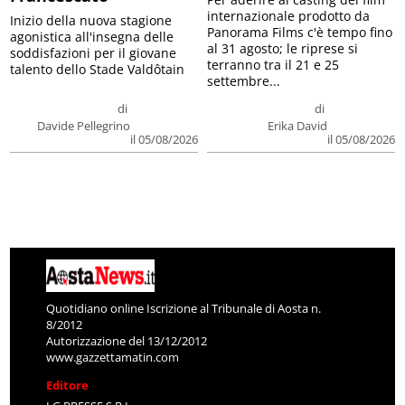
internazionale prodotto da
Inizio della nuova stagione
Panorama Films c'è tempo fino
agonistica all'insegna delle
al 31 agosto; le riprese si
soddisfazioni per il giovane
terranno tra il 21 e 25
talento dello Stade Valdôtain
settembre...
di
di
Davide Pellegrino
Erika David
il 05/08/2026
il 05/08/2026
Quotidiano online Iscrizione al Tribunale di Aosta n.
8/2012
Autorizzazione del 13/12/2012
www.gazzettamatin.com
Editore