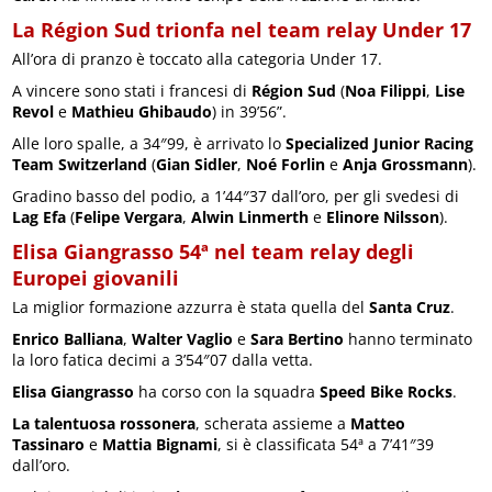
La Région Sud trionfa nel team relay Under 17
All’ora di pranzo è toccato alla categoria Under 17.
A vincere sono stati i francesi di
Région Sud
(
Noa Filippi
,
Lise
Revol
e
Mathieu Ghibaudo
) in 39’56”.
Alle loro spalle, a 34″99, è arrivato lo
Specialized Junior Racing
Team Switzerland
(
Gian Sidler
,
Noé Forlin
e
Anja Grossmann
).
Gradino basso del podio, a 1’44″37 dall’oro, per gli svedesi di
Lag Efa
(
Felipe Vergara
,
Alwin Linmerth
e
Elinore Nilsson
).
Elisa Giangrasso 54ª nel team relay degli
Europei giovanili
La miglior formazione azzurra è stata quella del
Santa Cruz
.
Enrico Balliana
,
Walter Vaglio
e
Sara Bertino
hanno terminato
la loro fatica decimi a 3’54″07 dalla vetta.
Elisa Giangrasso
ha corso con la squadra
Speed Bike Rocks
.
La talentuosa rossonera
, scherata assieme a
Matteo
Tassinaro
e
Mattia Bignami
, si è classificata 54ª a 7’41″39
dall’oro.