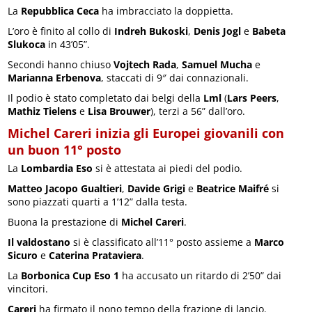
La
Repubblica Ceca
ha imbracciato la doppietta.
L’oro è finito al collo di
Indreh Bukoski
,
Denis Jogl
e
Babeta
Slukoca
in 43’05”.
Secondi hanno chiuso
Vojtech Rada
,
Samuel Mucha
e
Marianna Erbenova
, staccati di 9″ dai connazionali.
Il podio è stato completato dai belgi della
Lml
(
Lars Peers
,
Mathiz Tielens
e
Lisa Brouwer
), terzi a 56” dall’oro.
Michel Careri inizia gli Europei giovanili con
un buon 11° posto
La
Lombardia Eso
si è attestata ai piedi del podio.
Matteo Jacopo Gualtieri
,
Davide Grigi
e
Beatrice Maifré
si
sono piazzati quarti a 1’12” dalla testa.
Buona la prestazione di
Michel Careri
.
Il valdostano
si è classificato all’11° posto assieme a
Marco
Sicuro
e
Caterina Prataviera
.
La
Borbonica Cup Eso 1
ha accusato un ritardo di 2’50” dai
vincitori.
Careri
ha firmato il nono tempo della frazione di lancio.