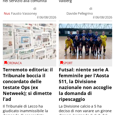
nel servizio alla comunità
Valberg
di
di
Nus
Fausto Vassoney
Davide Pellegrino
il 06/08/2026
il 06/08/2026
CRONACA
SPORT
Terremoto editoria: il
Futsal: niente serie A
Tribunale boccia il
femminile per l’Aosta
concordato delle
511, la Divisione
testate Ops (ex
nazionale non accoglie
Netweek); si dimette
la domanda di
l’ad
ripescaggio
Il Tribunale di Lecco ha
La Divisione calcio a 5 ha
giudicato inammissibile la
deciso di non varare un girone