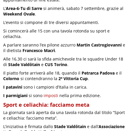
L’
Area-6-Tu di Sarre
si animerà, sabato 7 settembre, grazie al
Weekend Ovale
.
L’evento si compone di tre diversi appuntamenti.
Si comincerà alle 15 con una tavola rotonda su sport e
celiachia.
A parlare saranno l’ex pilone azzurro
Martin Castrogiovanni
e
il dietista
Francesco Macrì
.
Alle 16.30 ci sarà la sfida amichevole tra le squadre Under 18
di
Stade Valdôtain
e
CUS Torino
.
Il piatto forte arriverà alle 18, quando il
Petrarca Padova
e il
Colorno
si contendranno la
2ª Vittoria Cup
.
I patavini
sono i campioni d’Italia in carica.
I parmigiani
si sono
imposti
nella prima edizione.
Sport e celiachia: facciamo meta
La giornata sarà aperta da una tavola rotonda dal titolo “Sport
e celiachia: facciamo meta”.
L’iniziativa è firmata dallo
Stade Valdôtain
e dall’
Associazione