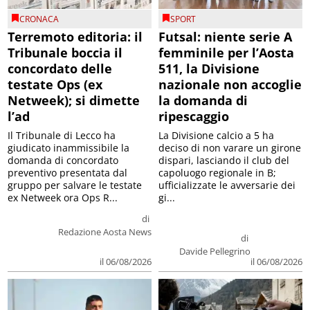
CRONACA
SPORT
Terremoto editoria: il
Futsal: niente serie A
Tribunale boccia il
femminile per l’Aosta
concordato delle
511, la Divisione
testate Ops (ex
nazionale non accoglie
Netweek); si dimette
la domanda di
l’ad
ripescaggio
Il Tribunale di Lecco ha
La Divisione calcio a 5 ha
giudicato inammissibile la
deciso di non varare un girone
domanda di concordato
dispari, lasciando il club del
preventivo presentata dal
capoluogo regionale in B;
gruppo per salvare le testate
ufficializzate le avversarie dei
ex Netweek ora Ops R...
gi...
di
Redazione Aosta News
di
Davide Pellegrino
il 06/08/2026
il 06/08/2026