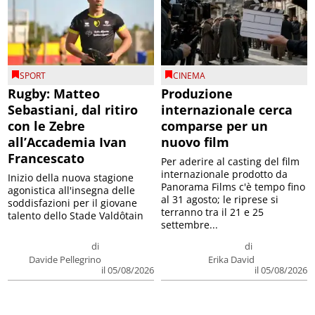
SPORT
CINEMA
Rugby: Matteo
Produzione
Sebastiani, dal ritiro
internazionale cerca
con le Zebre
comparse per un
all’Accademia Ivan
nuovo film
Francescato
Per aderire al casting del film
internazionale prodotto da
Inizio della nuova stagione
Panorama Films c'è tempo fino
agonistica all'insegna delle
al 31 agosto; le riprese si
soddisfazioni per il giovane
terranno tra il 21 e 25
talento dello Stade Valdôtain
settembre...
di
di
Davide Pellegrino
Erika David
il 05/08/2026
il 05/08/2026