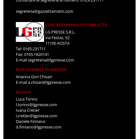
contattare la segreteria al numero: 0165/231711
segreteria@gazzettamatin.com
CONCESSIONARIA DI PUBBLICITÀ
LG PRESSE S.R.L.
via Festaz, 52
11100 AOSTA
Tel: 0165.231711
Fax: 0165.1820141
E-mail
segreteria@lgpresse.com
RESPONSABILE DI AGENZIA
Arianna Gori Chisari
E-mail
a.chisari@lgpresse.com
Account
Luca Torino
l.torino@lgpresse.com
Ivana Cretier
i.cretier@lgpresse.com
Daniele Fimiano
d.fimiano@lgpresse.com