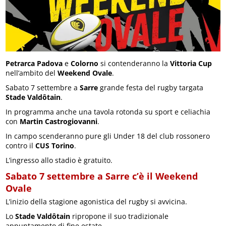
Petrarca Padova
e
Colorno
si contenderanno la
Vittoria Cup
nell’ambito del
Weekend Ovale
.
Sabato 7 settembre a
Sarre
grande festa del rugby targata
Stade Valdôtain
.
In programma anche una tavola rotonda su sport e celiachia
con
Martin Castrogiovanni
.
In campo scenderanno pure gli Under 18 del club rossonero
contro il
CUS Torino
.
L’ingresso allo stadio è gratuito.
Sabato 7 settembre a Sarre c’è il Weekend
Ovale
L’inizio della stagione agonistica del rugby si avvicina.
Lo
Stade Valdôtain
ripropone il suo tradizionale
appuntamento di fine estate.