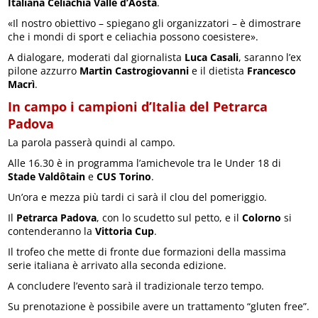
Italiana Celiachia Valle d’Aosta
.
«Il nostro obiettivo – spiegano gli organizzatori – è dimostrare
che i mondi di sport e celiachia possono coesistere».
A dialogare, moderati dal giornalista
Luca Casali
, saranno l’ex
pilone azzurro
Martin Castrogiovanni
e il dietista
Francesco
Macrì
.
In campo i campioni d’Italia del Petrarca
Padova
La parola passerà quindi al campo.
Alle 16.30 è in programma l’amichevole tra le Under 18 di
Stade Valdôtain
e
CUS Torino
.
Un’ora e mezza più tardi ci sarà il clou del pomeriggio.
Il
Petrarca Padova
, con lo scudetto sul petto, e il
Colorno
si
contenderanno la
Vittoria Cup
.
Il trofeo che mette di fronte due formazioni della massima
serie italiana è arrivato alla seconda edizione.
A concludere l’evento sarà il tradizionale terzo tempo.
Su prenotazione è possibile avere un trattamento “gluten free”.