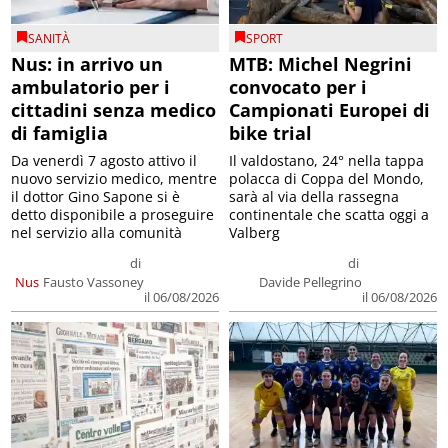
SANITÀ
SPORT
Nus: in arrivo un
MTB: Michel Negrini
ambulatorio per i
convocato per i
cittadini senza medico
Campionati Europei di
di famiglia
bike trial
Da venerdì 7 agosto attivo il
Il valdostano, 24° nella tappa
nuovo servizio medico, mentre
polacca di Coppa del Mondo,
il dottor Gino Sapone si è
sarà al via della rassegna
detto disponibile a proseguire
continentale che scatta oggi a
nel servizio alla comunità
Valberg
di
di
Nus
Fausto Vassoney
Davide Pellegrino
il 06/08/2026
il 06/08/2026