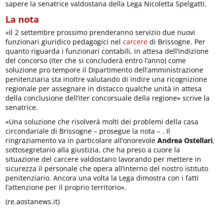
sapere la senatrice valdostana della Lega Nicoletta Spelgatti.
La nota
«Il 2 settembre prossimo prenderanno servizio due nuovi
funzionari giuridico pedagogici nel
carcere
di Brissogne. Per
quanto riguarda i funzionari contabili, in attesa dell’indizione
del concorso (iter che si concluderà entro l’anno) come
soluzione pro tempore il Dipartimento dell’amministrazione
penitenziaria sta inoltre valutando di indire una ricognizione
regionale per assegnare in distacco qualche unità in attesa
della conclusione dell’iter concorsuale della regione» scrive la
senatrice.
«Una soluzione che risolverà molti dei problemi della casa
circondariale di Brissogne – prosegue la nota – . Il
ringraziamento va in particolare all’onorevole
Andrea Ostellari
,
sottosegretario alla giustizia, che ha preso a cuore la
situazione del carcere valdostano lavorando per mettere in
sicurezza il personale che opera all’interno del nostro istituto
penitenziario. Ancora una volta la Lega dimostra con i fatti
l’attenzione per il proprio territorio».
(re.aostanews.it)