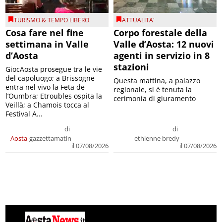
TURISMO & TEMPO LIBERO
ATTUALITA'
Cosa fare nel fine
Corpo forestale della
settimana in Valle
Valle d’Aosta: 12 nuovi
d’Aosta
agenti in servizio in 8
stazioni
GiocAosta prosegue tra le vie
del capoluogo; a Brissogne
Questa mattina, a palazzo
entra nel vivo la Feta de
regionale, si è tenuta la
l’Oumbra; Etroubles ospita la
cerimonia di giuramento
Veillà; a Chamois tocca al
Festival A...
di
di
Aosta
gazzettamatin
ethienne bredy
il 07/08/2026
il 07/08/2026