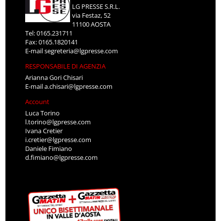
LG PRESSE S.R.L.
via Festaz, 52
11100 AOSTA
Tel: 0165.231711
Fax: 0165.1820141
E-mail
segreteria@lgpresse.com
RESPONSABILE DI AGENZIA
Arianna Gori Chisari
E-mail
a.chisari@lgpresse.com
Account
Luca Torino
l.torino@lgpresse.com
Ivana Cretier
i.cretier@lgpresse.com
Daniele Fimiano
d.fimiano@lgpresse.com