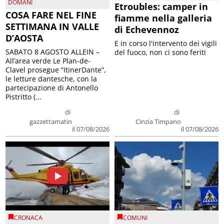
DOMANI
Etroubles: camper in
COSA FARE NEL FINE
fiamme nella galleria
SETTIMANA IN VALLE
di Echevennoz
D’AOSTA
E in corso l'intervento dei vigili
SABATO 8 AGOSTO ALLEIN –
del fuoco, non ci sono feriti
All’area verde Le Plan-de-
Clavel prosegue “ItinerDante”,
le letture dantesche, con la
partecipazione di Antonello
Pistritto (...
di
di
gazzettamatin
Cinzia Timpano
il 07/08/2026
il 07/08/2026
CRONACA
COMUNI