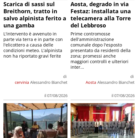
Scarica di sassi sul
Aosta, degrado in via
Breithorn, tratto in
Festaz: installata una
salvo alpinista ferito a
telecamera alla Torre
una gamba
del Lebbroso
L'intervento è avvenuto in
Prime contromosse
parte via terra e in parte con
dell'amministrazione
l'elicottero a causa delle
comunale dopo l'esposto
condizioni meteo. L'alpinista
presentato da residenti della
non ha riportato gravi ferite
zona; promessi anche
maggiori controlli e ulteriori
inter...
di
di
cervinia
Alessandro Bianchet
Aosta
Alessandro Bianchet
il 07/08/2026
il 07/08/2026