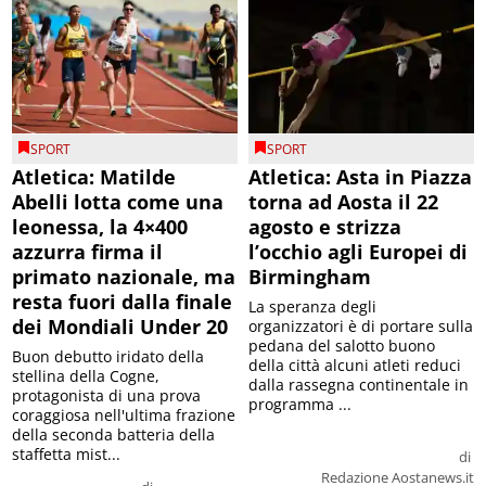
SPORT
SPORT
Atletica: Matilde
Atletica: Asta in Piazza
Abelli lotta come una
torna ad Aosta il 22
leonessa, la 4×400
agosto e strizza
azzurra firma il
l’occhio agli Europei di
primato nazionale, ma
Birmingham
resta fuori dalla finale
La speranza degli
dei Mondiali Under 20
organizzatori è di portare sulla
pedana del salotto buono
Buon debutto iridato della
della città alcuni atleti reduci
stellina della Cogne,
dalla rassegna continentale in
protagonista di una prova
programma ...
coraggiosa nell'ultima frazione
della seconda batteria della
staffetta mist...
di
Redazione Aostanews.it