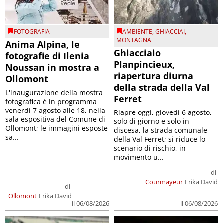
FOTOGRAFIA
AMBIENTE
,
GHIACCIAI
,
MONTAGNA
Anima Alpina, le
Ghiacciaio
fotografie di Ilenia
Planpincieux,
Noussan in mostra a
riapertura diurna
Ollomont
della strada della Val
L'inaugurazione della mostra
Ferret
fotografica è in programma
venerdì 7 agosto alle 18, nella
Riapre oggi, giovedì 6 agosto,
sala espositiva del Comune di
solo di giorno e solo in
Ollomont; le immagini esposte
discesa, la strada comunale
sa...
della Val Ferret; si riduce lo
scenario di rischio, in
movimento u...
di
Courmayeur
Erika David
di
Ollomont
Erika David
il 06/08/2026
il 06/08/2026