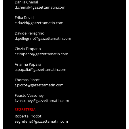
Danila Chenal
d.chenal@gazzettamatin.com
Erika David
e.david@gazzettamatin.com
Davide Pellegrino
d.pellegrino@gazzettamatin.com
Cinzia Timpano
c.timpano@gazzettamatin.com
Arianna Papalia
a.papalia@gazzettamatin.com
Thomas Piccot
t.piccot@gazzettamatin.com
Fausto Vassoney
f.vassoney@gazzettamatin.com
SEGRETERIA
Roberta Prodoti
segreteria@gazzettamatin.com