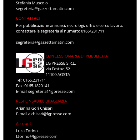
Stefania Muscolo
segreteria@gazzettamatin.com
CONTATTACI
Per pubblicazione annunci, necrologi, offro e cerco lavoro,
contattare la segreteria al numero: 0165/231711
segreteria@gazzettamatin.com
CONCESSIONARIA DI PUBBLICITÀ
LG PRESSE S.R.L.
via Festaz, 52
11100 AOSTA
Tel: 0165.231711
Fax: 0165.1820141
E-mail
segreteria@lgpresse.com
RESPONSABILE DI AGENZIA
Arianna Gori Chisari
E-mail
a.chisari@lgpresse.com
Account
Luca Torino
l.torino@lgpresse.com