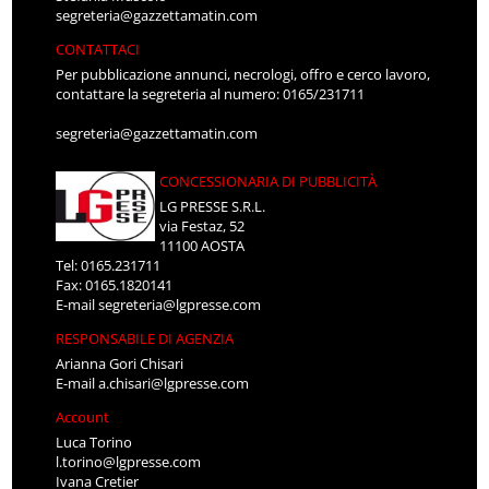
segreteria@gazzettamatin.com
CONTATTACI
Per pubblicazione annunci, necrologi, offro e cerco lavoro,
contattare la segreteria al numero: 0165/231711
segreteria@gazzettamatin.com
CONCESSIONARIA DI PUBBLICITÀ
LG PRESSE S.R.L.
via Festaz, 52
11100 AOSTA
Tel: 0165.231711
Fax: 0165.1820141
E-mail
segreteria@lgpresse.com
RESPONSABILE DI AGENZIA
Arianna Gori Chisari
E-mail
a.chisari@lgpresse.com
Account
Luca Torino
l.torino@lgpresse.com
Ivana Cretier