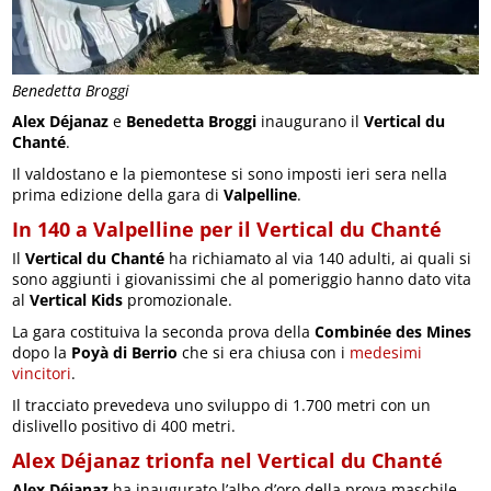
Benedetta Broggi
Alex Déjanaz
e
Benedetta Broggi
inaugurano il
Vertical du
Chanté
.
Il valdostano e la piemontese si sono imposti ieri sera nella
prima edizione della gara di
Valpelline
.
In 140 a Valpelline per il Vertical du Chanté
Il
Vertical du Chanté
ha richiamato al via 140 adulti, ai quali si
sono aggiunti i giovanissimi che al pomeriggio hanno dato vita
al
Vertical Kids
promozionale.
La gara costituiva la seconda prova della
Combinée des Mines
dopo la
Poyà di Berrio
che si era chiusa con i
medesimi
vincitori
.
Il tracciato prevedeva uno sviluppo di 1.700 metri con un
dislivello positivo di 400 metri.
Alex Déjanaz trionfa nel Vertical du Chanté
Alex Déjanaz
ha inaugurato l’albo d’oro della prova maschile.