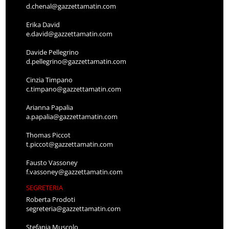
d.chenal@gazzettamatin.com
Erika David
e.david@gazzettamatin.com
Davide Pellegrino
d.pellegrino@gazzettamatin.com
Cinzia Timpano
c.timpano@gazzettamatin.com
Arianna Papalia
a.papalia@gazzettamatin.com
Thomas Piccot
t.piccot@gazzettamatin.com
Fausto Vassoney
f.vassoney@gazzettamatin.com
SEGRETERIA
Roberta Prodoti
segreteria@gazzettamatin.com
Stefania Muscolo