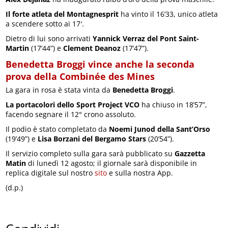
Il forte atleta del Montagnesprit
ha vinto il 16’33, unico atleta
a scendere sotto ai 17′.
Dietro di lui sono arrivati
Yannick Verraz del Pont Saint-
Martin
(17’44”) e
Clement Deanoz
(17’47”).
Benedetta Broggi vince anche la seconda
prova della Combinée des Mines
La gara in rosa è stata vinta da
Benedetta Broggi
.
La portacolori dello Sport Project VCO
ha chiuso in 18’57”,
facendo segnare il 12° crono assoluto.
Il podio è stato completato da
Noemi Junod della Sant’Orso
(19’49”) e
Lisa Borzani del Bergamo Stars
(20’54”).
Il servizio completo sulla gara sarà pubblicato su
Gazzetta
Matin
di lunedì 12 agosto; il giornale sarà disponibile in
replica digitale sul nostro
sito
e sulla nostra App.
(d.p.)