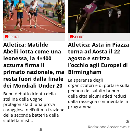
SPORT
SPORT
Atletica: Matilde
Atletica: Asta in Piazza
Abelli lotta come una
torna ad Aosta il 22
leonessa, la 4×400
agosto e strizza
azzurra firma il
l’occhio agli Europei di
primato nazionale, ma
Birmingham
resta fuori dalla finale
La speranza degli
dei Mondiali Under 20
organizzatori è di portare sulla
pedana del salotto buono
Buon debutto iridato della
della città alcuni atleti reduci
stellina della Cogne,
dalla rassegna continentale in
protagonista di una prova
programma ...
coraggiosa nell'ultima frazione
della seconda batteria della
staffetta mist...
di
Redazione Aostanews.it
di