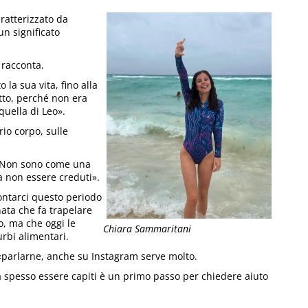
ratterizzato da
n significato
 racconta.
la sua vita, fino alla
utto, perché non era
quella di Leo».
rio corpo, sulle
: «Non sono come una
 non essere creduti».
contarci questo periodo
ata che fa trapelare
to, ma che oggi le
Chiara Sammaritani
urbi alimentari.
 «parlarne, anche su Instagram serve molto.
 ma spesso essere capiti è un primo passo per chiedere aiuto