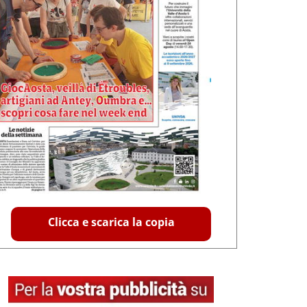
Clicca e scarica la copia