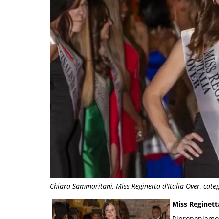
Chiara Sammaritani, Miss Reginetta d'Italia Over, categ
Miss Reginetta
Riproponiamo 