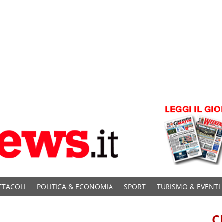
TTACOLI
POLITICA & ECONOMIA
SPORT
TURISMO & EVENTI
C