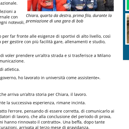
nazionale.
lezioni a
Chiara, quarta da destra, prima fila, durante la
ernale con
premiazione di una gara di bob
gni notevoli,
r far fronte alle esigenze di sportivi di alto livello, così
per gestire con più facilità gare, allenamenti e studio,
di voler prendere un’altra strada e si trasferisce a Milano
omunicazione.
i atletica.
 governo, ho lavorato in università come assistente».
che arriva un’altra storia per Chiara, il lavoro.
te la successiva esperienza, rimane incinta.
atto l’errore, pensando di essere corretta, di comunicarlo ai
datori di lavoro, che alla conclusione del periodo di prova,
i hanno rinnovato il contratto». Una beffa, dopo tante
curazioni, arrivata al terzo mese di gravidanza.