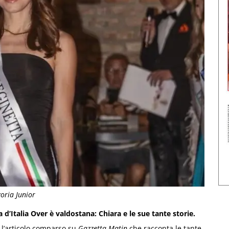
oria Junior
 d’Italia Over è valdostana: Chiara e le sue tante storie.
l’articolo comparso su
Gazzetta Matin
che racconta le tante