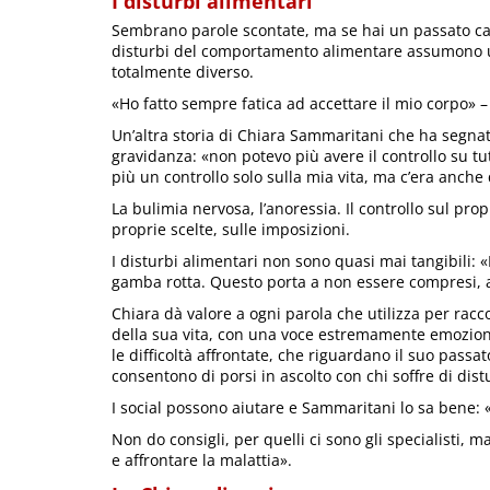
I disturbi alimentari
Sembrano parole scontate, ma se hai un passato ca
disturbi del comportamento alimentare assumono u
totalmente diverso.
«Ho fatto sempre fatica ad accettare il mio corpo» –
Un’altra storia di Chiara Sammaritani che ha segnato 
gravidanza: «non potevo più avere il controllo su t
più un controllo solo sulla mia vita, ma c’era anche 
La bulimia nervosa, l’anoressia. Il controllo sul prop
proprie scelte, sulle imposizioni.
I disturbi alimentari non sono quasi mai tangibili
gamba rotta. Questo porta a non essere compresi, a
Chiara dà valore a ogni parola che utilizza per rac
della sua vita, con una voce estremamente emozion
le difficoltà affrontate, che riguardano il suo passa
consentono di porsi in ascolto con chi soffre di dist
I social possono aiutare e Sammaritani lo sa bene:
Non do consigli, per quelli ci sono gli specialisti,
e affrontare la malattia».