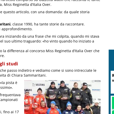
a, Miss Reginetta d’Italia Over.
ere questo articolo, con una domanda: da quale storia
ritani
, classe 1990, ha tante storie da raccontare.
i approfondimento.
ara iniziando da una frase che mi colpita, quando mi stava
l suo ultimo traguardo: «ho vinto quando ho iniziato a
o la differenza al concorso Miss Reginetta d’Italia Over che
ere.
gli studi
che passo indietro e vediamo come si sono intrecciate le
i vita di Chiara Sammaritani.
R
v
«la pista è
assimo».
 frequentava
 Campionati
, fino ai 17