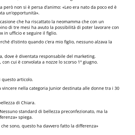
a però non si è persa d’animo: «Leo era nato da poco ed è
ata un’opportunità».
casione che ha riscattato la neomamma che con un
no di tre mesi ha avuto la possibilità di poter lavorare con
 in ufficio e seguire il figlio.
rché d’istinto quando c’era mio figlio, nessuno alzava la
a, dove è diventata responsabile del marketing.
, con cui è convolata a nozze lo scorso 1º giugno.
i questo articolo.
a vincere nella categoria Junior destinata alle donne tra i 30
bellezza di Chiara.
 Nessuno standard di bellezza preconfezionato, ma la
fferenza» spiega.
a che sono, questo ha davvero fatto la differenza»