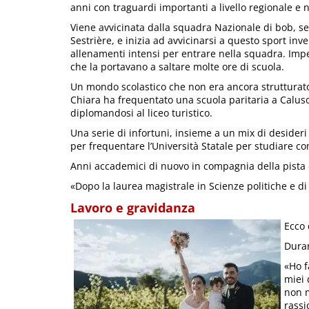
anni con traguardi importanti a livello regionale e 
Viene avvicinata dalla squadra Nazionale di bob, se
Sestrière, e inizia ad avvicinarsi a questo sport inv
allenamenti intensi per entrare nella squadra. Impe
che la portavano a saltare molte ore di scuola.
Un mondo scolastico che non era ancora strutturato pe
Chiara ha frequentato una scuola paritaria a Caluso 
diplomandosi al liceo turistico.
Una serie di infortuni, insieme a un mix di desideri 
per frequentare l’Università Statale per studiare c
Anni accademici di nuovo in compagnia della pista d
«Dopo la laurea magistrale in Scienze politiche e di
Lavoro e gravidanza
Ecco 
Duran
«Ho f
miei 
non m
rassi