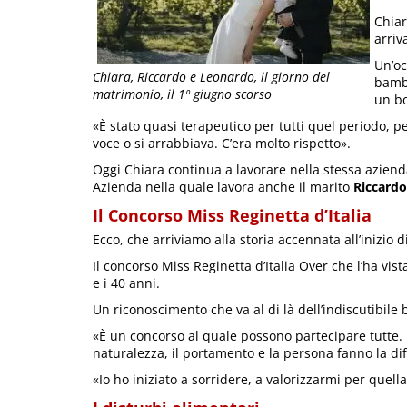
Chiar
arriv
Un’oc
Chiara, Riccardo e Leonardo, il giorno del
bambi
matrimonio, il 1º giugno scorso
un box
«È stato quasi terapeutico per tutti quel periodo, pe
voce o si arrabbiava. C’era molto rispetto».
Oggi Chiara continua a lavorare nella stessa aziend
Azienda nella quale lavora anche il marito
Riccardo
Il Concorso Miss Reginetta d’Italia
Ecco, che arriviamo alla storia accennata all’inizio d
Il concorso Miss Reginetta d’Italia Over che l’ha vist
e i 40 anni.
Un riconoscimento che va al di là dell’indiscutibile 
«È un concorso al quale possono partecipare tutte.
naturalezza, il portamento e la persona fanno la di
«Io ho iniziato a sorridere, a valorizzarmi per quell