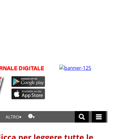
ALTRO
licca per leggere tutte le