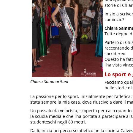
storie di Chiar
Inizio a scriv
comincio?
Chiara Samma
Tutte degne d
Parlerò di Chi
raccontando de
sorridere».
Questo ha fatt
l’ha vista vinc
Lo sport e 
Chiara Sammaritani
Facciamo qual
belle storie d
La passione per lo sport, inizialmente per l’atletica: 
stata sempre la mia casa, dove riuscivo a dare il m
Un passato da velocista, scoperto per caso quando
la scuola media e che l’ha portata a partecipare ai
studenteschi negli 80 metri.
Da lì, inizia un percorso atletico nella società Calvesi