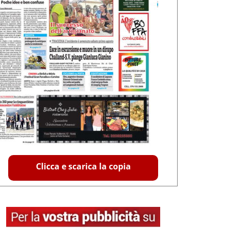
Clicca e scarica la copia