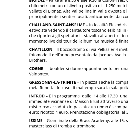
BIONAZ
– Parte alle 8.30 e alle 9.30 la Collon-Trek
chilometri con un dislivello positivo di +1.250 metri 
Vallate di Bionaz, Alta Vallpelline in Valle d’Aosta e
principalmente i sentieri usati, anticamente, dai c
CHALLAND-SAINT-ANSELME
– In località Plesod ri
estivo sta vedendo il cantautore toscano esibirsi i
che riporterà gli spettatori – stavolta all’aperto – i
momento live del tour dell’album “La musica è finita
CHATILLON
– Il bocciodromo di via Pellissier 4 invi
fotomodelli dell’anno presentato da Jacques Avella.
Brothers.
COGNE
– I boulder si danno appuntamento per una du
Valnontey.
GRESSONEY-LA-TRINITE
– In piazza Tache la compa
mela Renetta. In caso di maltempo sarà la sala poliv
INTROD
– È in programma, dalle 14 alle 17.30, una 
immediate vicinanze di Maison Bruil attraverso una
misterioso accaduto in passato: un uomo è scomparso
euro; ridotto: 4 euro. Prenotazione obbligatoria a
ISSIME
– Gran finale della Brass Academy, alle 16, s
masterclass di tromba e trombone.