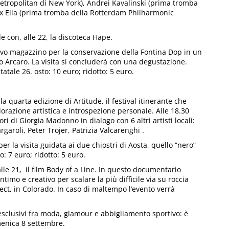
tropolitan di New York), Andrei Kavalinski (prima tromba
lex Elia (prima tromba della Rotterdam Philharmonic
e con, alle 22, la discoteca Hape.
tivo magazzino per la conservazione della Fontina Dop in un
 Arcaro. La visita si concluderà con una degustazione.
tatale 26. osto: 10 euro; ridotto: 5 euro.
a quarta edizione di Artitude, il festival itinerante che
lorazione artistica e introspezione personale. Alle 18.30
ri di Giorgia Madonno in dialogo con 6 altri artisti locali:
garoli, Peter Trojer, Patrizia Valcarenghi .
er la visita guidata ai due chiostri di Aosta, quello “nero”
o: 7 euro; ridotto: 5 euro.
alle 21, il film Body of a Line. In questo documentario
imo e creativo per scalare la più difficile via su roccia
ct, in Colorado. In caso di maltempo l’evento verrà
esclusivi fra moda, glamour e abbigliamento sportivo: è
menica 8 settembre.