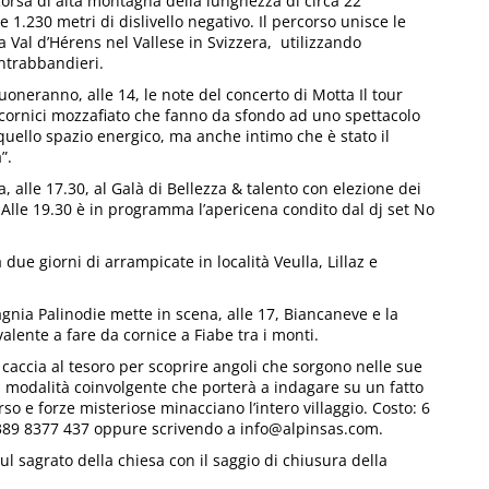
, corsa di alta montagna della lunghezza di circa 22
e 1.230 metri di dislivello negativo. Il percorso unisce le
 la Val d’Hérens nel Vallese in Svizzera, utilizzando
ontrabbandieri.
suoneranno, alle 14, le note del concerto di Motta Il tour
n cornici mozzafiato che fanno da sfondo ad uno spettacolo
n quello spazio energico, ma anche intimo che è stato il
”.
ta, alle 17.30, al Galà di Bellezza & talento con elezione dei
 Alle 19.30 è in programma l’apericena condito dal dj set No
e giorni di arrampicate in località Veulla, Lillaz e
gnia Palinodie mette in scena, alle 17, Biancaneve e la
alente a fare da cornice a Fiabe tra i monti.
caccia al tesoro per scoprire angoli che sorgono nelle sue
 modalità coinvolgente che porterà a indagare su un fatto
 e forze misteriose minacciano l’intero villaggio. Costo: 6
l 389 8377 437 oppure scrivendo a info@alpinsas.com.
ul sagrato della chiesa con il saggio di chiusura della