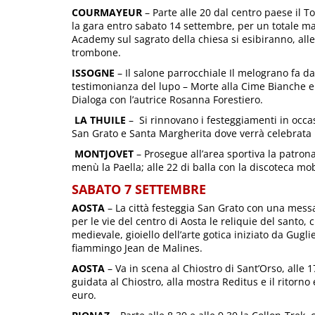
COURMAYEUR
– Parte alle 20 dal centro paese il T
la gara entro sabato 14 settembre, per un totale ma
Academy sul sagrato della chiesa si esibiranno, alle 
trombone.
ISSOGNE
– Il salone parrocchiale Il melograno fa da
testimonianza del lupo – Morte alla Cime Bianche e
Dialoga con l’autrice Rosanna Forestiero.
LA THUILE
– Si rinnovano i festeggiamenti in occas
San Grato e Santa Margherita dove verrà celebrata 
MONTJOVET
– Prosegue all’area sportiva la patronal
menù la Paella; alle 22 di balla con la discoteca mob
SABATO 7 SETTEMBRE
AOSTA
– La città festeggia San Grato con una messa 
per le vie del centro di Aosta le reliquie del santo,
medievale, gioiello dell’arte gotica iniziato da Gug
fiammingo Jean de Malines.
AOSTA
– Va in scena al Chiostro di Sant’Orso, alle 17
guidata al Chiostro, alla mostra Reditus e il ritorno
euro.