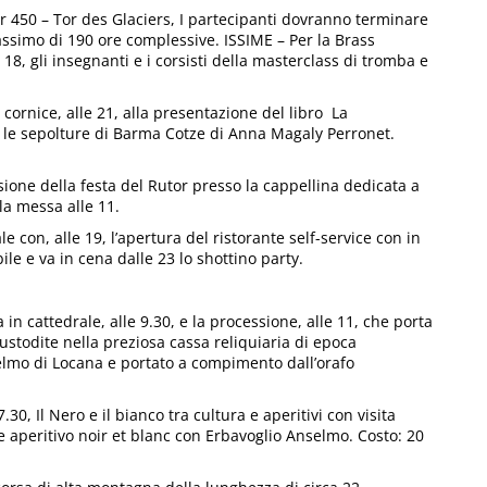
or 450 – Tor des Glaciers, I partecipanti dovranno terminare
ssimo di 190 ore complessive. ISSIME – Per la Brass
18, gli insegnanti e i corsisti della masterclass di tromba e
 cornice, alle 21, alla presentazione del libro La
 le sepolture di Barma Cotze di Anna Magaly Perronet.
ione della festa del Rutor presso la cappellina dedicata a
la messa alle 11.
e con, alle 19, l’apertura del ristorante self-service con in
ile e va in cena dalle 23 lo shottino party.
in cattedrale, alle 9.30, e la processione, alle 11, che porta
 custodite nella preziosa cassa reliquiaria di epoca
lielmo di Locana e portato a compimento dall’orafo
.30, Il Nero e il bianco tra cultura e aperitivi con visita
 e aperitivo noir et blanc con Erbavoglio Anselmo. Costo: 20