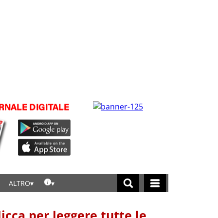
ALTRO
licca per leggere tutte le