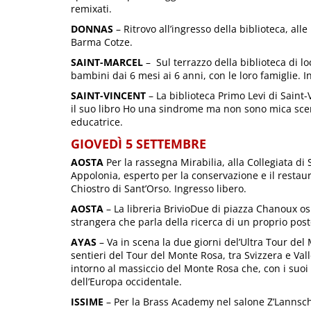
remixati.
DONNAS
– Ritrovo all’ingresso della biblioteca, alle
Barma Cotze.
SAINT-MARCEL
– Sul terrazzo della biblioteca di lo
bambini dai 6 mesi ai 6 anni, con le loro famiglie. I
SAINT-VINCENT
– La biblioteca Primo Levi di Saint
il suo libro Ho una sindrome ma non sono mica scem
educatrice.
GIOVEDÌ 5 SETTEMBRE
AOSTA
Per la rassegna Mirabilia, alla Collegiata di
Appolonia, esperto per la conservazione e il restauro
Chiostro di Sant’Orso. Ingresso libero.
AOSTA
– La libreria BrivioDue di piazza Chanoux osp
strangera che parla della ricerca di un proprio post
AYAS
– Va in scena la due giorni del’Ultra Tour del 
sentieri del Tour del Monte Rosa, tra Svizzera e Val
intorno al massiccio del Monte Rosa che, con i suoi
dell’Europa occidentale.
ISSIME
– Per la Brass Academy nel salone Z’Lannsch H