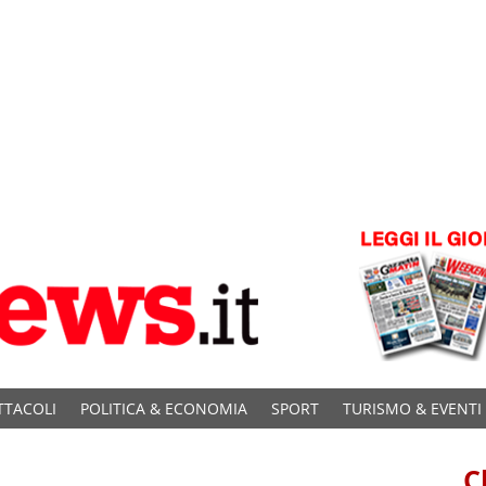
TTACOLI
POLITICA & ECONOMIA
SPORT
TURISMO & EVENTI
C