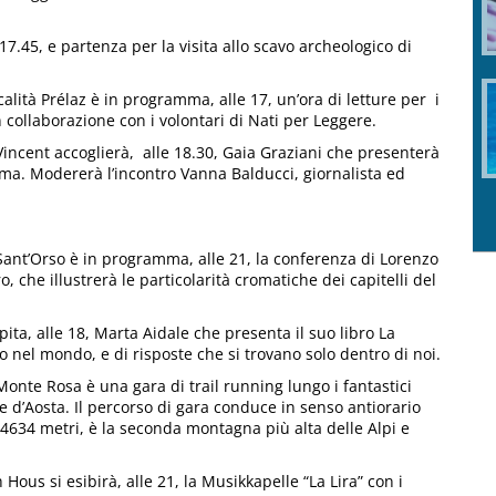
 17.45, e partenza per la visita allo scavo archeologico di
calità Prélaz è in programma, alle 17, un’ora di letture per i
n collaborazione con i volontari di Nati per Leggere.
-Vincent accoglierà, alle 18.30, Gaia Graziani che presenterà
a. Modererà l’incontro Vanna Balducci, giornalista ed
 Sant’Orso è in programma, alle 21, la conferenza di Lorenzo
, che illustrerà le particolarità cromatiche dei capitelli del
ita, alle 18, Marta Aidale che presenta il suo libro La
o nel mondo, e di risposte che si trovano solo dentro di noi.
Monte Rosa è una gara di trail running lungo i fantastici
le d’Aosta. Il percorso di gara conduce in senso antiorario
 4634 metri, è la seconda montagna più alta delle Alpi e
ous si esibirà, alle 21, la Musikkapelle “La Lira” con i