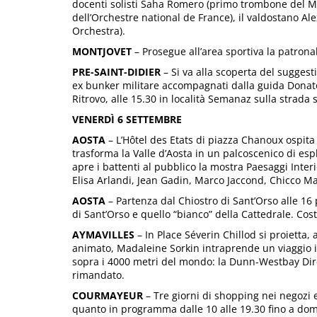
docenti solisti Saha Romero (primo trombone del Me
dell’Orchestre national de France), il valdostano A
Orchestra).
MONTJOVET
– Prosegue all’area sportiva la patronal
PRE-SAINT-DIDIER
– Si va alla scoperta del sugges
ex bunker militare accompagnati dalla guida Donato
Ritrovo, alle 15.30 in località Semanaz sulla strada s
VENERDÌ 6 SETTEMBRE
AOSTA
– L’Hôtel des Etats di piazza Chanoux ospita l
trasforma la Valle d’Aosta in un palcoscenico di esp
apre i battenti al pubblico la mostra Paesaggi Interio
Elisa Arlandi, Jean Gadin, Marco Jaccond, Chicco Mar
AOSTA
– Partenza dal Chiostro di Sant’Orso alle 16 p
di Sant’Orso e quello “bianco” della Cattedrale. Cost
AYMAVILLES
– In Place Séverin Chillod si proietta, 
animato, Madaleine Sorkin intraprende un viaggio int
sopra i 4000 metri del mondo: la Dunn-Westbay Dire
rimandato.
COURMAYEUR
– Tre giorni di shopping nei negozi 
quanto in programma dalle 10 alle 19.30 fino a do