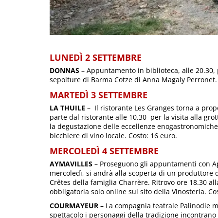
LUNEDÌ 2 SETTEMBRE
DONNAS
– Appuntamento in biblioteca, alle 20.30, 
sepolture di Barma Cotze di Anna Magaly Perronet.
MARTEDÌ 3 SETTEMBRE
LA THUILE
– Il ristorante Les Granges torna a prop
parte dal ristorante alle 10.30 per la visita alla gro
la degustazione delle eccellenze enogastronomiche
bicchiere di vino locale. Costo: 16 euro.
MERCOLEDÌ 4 SETTEMBRE
AYMAVILLES
– Proseguono gli appuntamenti con Aperi
mercoledì, si andrà alla scoperta di un produttore d
Crêtes della famiglia Charrère. Ritrovo ore 18.30 all
obbligatoria solo online sul sito della Vinosteria. C
COURMAYEUR
– La compagnia teatrale Palinodie me
spettacolo i personaggi della tradizione incontrano 