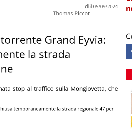
di
il
05/09/2024
n
Thomas Piccot
C
torrente Grand Eyvia:
ente la strada
gne
nata stop al traffico sulla Mongiovetta, che