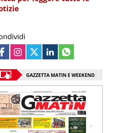
otizie
ondividi
GAZZETTA MATIN E WEEKEND