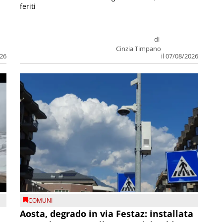
feriti
di
Cinzia Timpano
026
il 07/08/2026
COMUNI
n
Aosta, degrado in via Festaz: installata