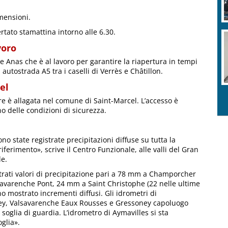
imensioni.
ertato stamattina intorno alle 6.30.
voro
ale Anas che è al lavoro per garantire la riapertura in tempi
i autostrada A5 tra i caselli di Verrès e Châtillon.
el
ire è allagata nel comune di Saint-Marcel. L’accesso è
ino delle condizioni di sicurezza.
no state registrate precipitazioni diffuse su tutta la
iferimento», scrive il Centro Funzionale, alle valli del Gran
le.
strati valori di precipitazione pari a 78 mm a Champorcher
varenche Pont, 24 mm a Saint Christophe (22 nelle ultime
no mostrato incrementi diffusi. Gli idrometri di
, Valsavarenche Eaux Rousses e Gressoney capoluogo
oglia di guardia. L’idrometro di Aymavilles si sta
glia».