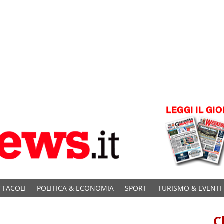
TTACOLI
POLITICA & ECONOMIA
SPORT
TURISMO & EVENTI
C