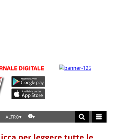
ALTRO
licca per leggere tutte le