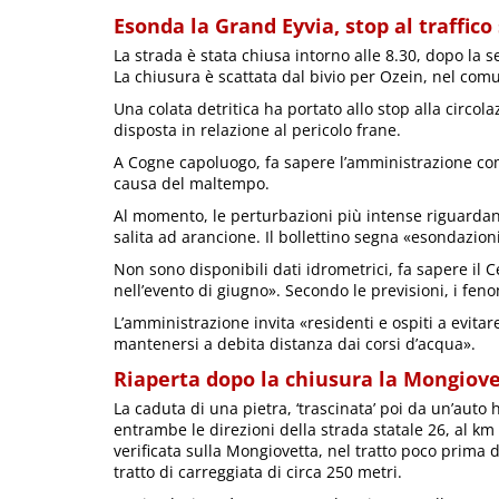
Esonda la Grand Eyvia, stop al traffico
La strada è stata chiusa intorno alle 8.30, dopo la 
La chiusura è scattata dal bivio per Ozein, nel com
Una colata detritica ha portato allo stop alla circola
disposta in relazione al pericolo frane.
A Cogne capoluogo, fa sapere l’amministrazione comu
causa del maltempo.
Al momento, le perturbazioni più intense riguardano 
salita ad arancione. Il bollettino segna «esondazioni
Non sono disponibili dati idrometrici, fa sapere il 
nell’evento di giugno». Secondo le previsioni, i fe
L’amministrazione invita «residenti e ospiti a evitar
mantenersi a debita distanza dai corsi d’acqua».
Riaperta dopo la chiusura la Mongiov
La caduta di una pietra, ‘trascinata’ poi da un’auto
entrambe le direzioni della strada statale 26, al km
verificata sulla Mongiovetta, nel tratto poco prima 
tratto di carreggiata di circa 250 metri.