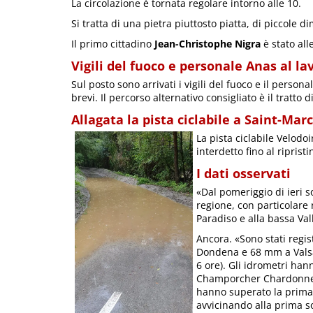
La circolazione è tornata regolare intorno alle 10.
Si tratta di una pietra piuttosto piatta, di piccole d
Il primo cittadino
Jean-Christophe Nigra
è stato all
Vigili del fuoco e personale Anas al la
Sul posto sono arrivati i vigili del fuoco e il person
brevi. Il percorso alternativo consigliato è il tratto d
Allagata la pista ciclabile a Saint-Marc
La pista ciclabile Velodo
interdetto fino al riprist
I dati osservati
«Dal pomeriggio di ieri so
regione, con particolare r
Paradiso e alla bassa Val
Ancora. «Sono stati regi
Dondena e 68 mm a Valsa
6 ore). Gli idrometri han
Champorcher Chardonney
hanno superato la prima s
avvicinando alla prima so