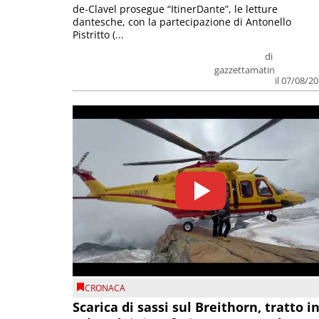
de-Clavel prosegue “ItinerDante”, le letture
dantesche, con la partecipazione di Antonello
Pistritto (...
di
gazzettamatin
il 07/08/2
CRONACA
Scarica di sassi sul Breithorn, tratto i