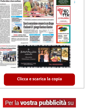
Clicca e scarica la copia