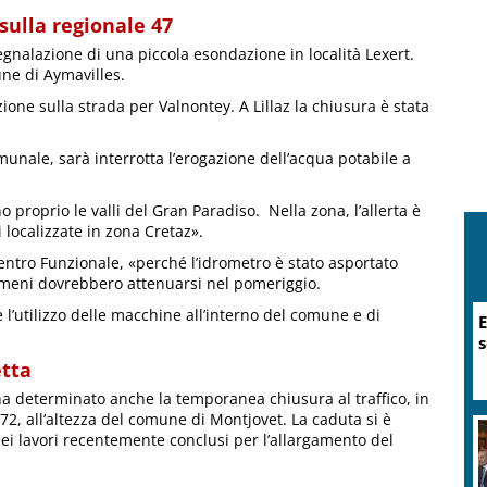
 sulla regionale 47
segnalazione di una piccola esondazione in località Lexert.
une di Aymavilles.
zione sulla strada per Valnontey. A Lillaz la chiusura è stata
nale, sarà interrotta l’erogazione dell’acqua potabile a
proprio le valli del Gran Paradiso. Nella zona, l’allerta è
 localizzate in zona Cretaz».
Centro Funzionale, «perché l’idrometro è stato asportato
nomeni dovrebbero attenuarsi nel pomeriggio.
e l’utilizzo delle macchine all’interno del comune e di
E
s
etta
 ha determinato anche la temporanea chiusura al traffico, in
 72, all’altezza del comune di Montjovet. La caduta si è
dei lavori recentemente conclusi per l’allargamento del