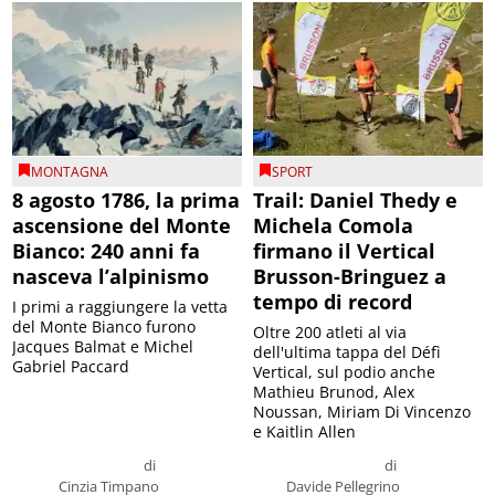
MONTAGNA
SPORT
8 agosto 1786, la prima
Trail: Daniel Thedy e
ascensione del Monte
Michela Comola
Bianco: 240 anni fa
firmano il Vertical
nasceva l’alpinismo
Brusson-Bringuez a
tempo di record
I primi a raggiungere la vetta
del Monte Bianco furono
Oltre 200 atleti al via
Jacques Balmat e Michel
dell'ultima tappa del Défì
Gabriel Paccard
Vertical, sul podio anche
Mathieu Brunod, Alex
Noussan, Miriam Di Vincenzo
e Kaitlin Allen
di
di
Cinzia Timpano
Davide Pellegrino