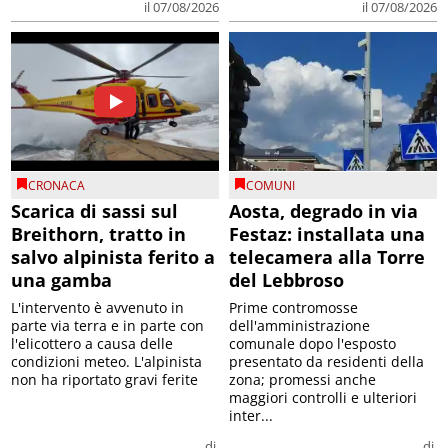
il 07/08/2026
il 07/08/2026
CRONACA
COMUNI
Scarica di sassi sul
Aosta, degrado in via
Breithorn, tratto in
Festaz: installata una
salvo alpinista ferito a
telecamera alla Torre
una gamba
del Lebbroso
L'intervento è avvenuto in
Prime contromosse
parte via terra e in parte con
dell'amministrazione
l'elicottero a causa delle
comunale dopo l'esposto
condizioni meteo. L'alpinista
presentato da residenti della
non ha riportato gravi ferite
zona; promessi anche
maggiori controlli e ulteriori
inter...
di
di