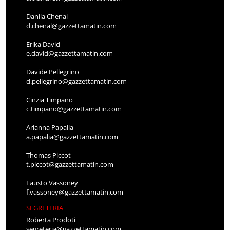
Danila Chenal
d.chenal@gazzettamatin.com
Erika David
e.david@gazzettamatin.com
Davide Pellegrino
d.pellegrino@gazzettamatin.com
Cinzia Timpano
c.timpano@gazzettamatin.com
Arianna Papalia
a.papalia@gazzettamatin.com
Thomas Piccot
t.piccot@gazzettamatin.com
Fausto Vassoney
f.vassoney@gazzettamatin.com
SEGRETERIA
Roberta Prodoti
segreteria@gazzettamatin.com