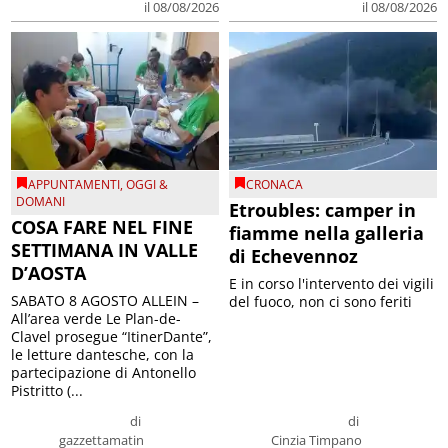
il 08/08/2026
il 08/08/2026
APPUNTAMENTI
,
OGGI &
CRONACA
DOMANI
Etroubles: camper in
COSA FARE NEL FINE
fiamme nella galleria
SETTIMANA IN VALLE
di Echevennoz
D’AOSTA
E in corso l'intervento dei vigili
SABATO 8 AGOSTO ALLEIN –
del fuoco, non ci sono feriti
All’area verde Le Plan-de-
Clavel prosegue “ItinerDante”,
le letture dantesche, con la
partecipazione di Antonello
Pistritto (...
di
di
gazzettamatin
Cinzia Timpano