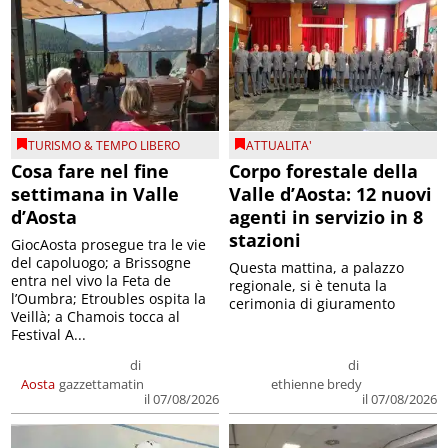
TURISMO & TEMPO LIBERO
ATTUALITA'
Cosa fare nel fine
Corpo forestale della
settimana in Valle
Valle d’Aosta: 12 nuovi
d’Aosta
agenti in servizio in 8
stazioni
GiocAosta prosegue tra le vie
del capoluogo; a Brissogne
Questa mattina, a palazzo
entra nel vivo la Feta de
regionale, si è tenuta la
l’Oumbra; Etroubles ospita la
cerimonia di giuramento
Veillà; a Chamois tocca al
Festival A...
di
di
Aosta
gazzettamatin
ethienne bredy
il 07/08/2026
il 07/08/2026