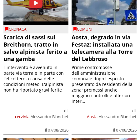
CRONACA
COMUNI
Scarica di sassi sul
Aosta, degrado in via
Breithorn, tratto in
Festaz: installata una
salvo alpinista ferito a
telecamera alla Torre
una gamba
del Lebbroso
L'intervento è avvenuto in
Prime contromosse
parte via terra e in parte con
dell'amministrazione
l'elicottero a causa delle
comunale dopo l'esposto
condizioni meteo. L'alpinista
presentato da residenti della
non ha riportato gravi ferite
zona; promessi anche
maggiori controlli e ulteriori
inter...
di
di
cervinia
Alessandro Bianchet
Aosta
Alessandro Bianchet
il 07/08/2026
il 07/08/2026