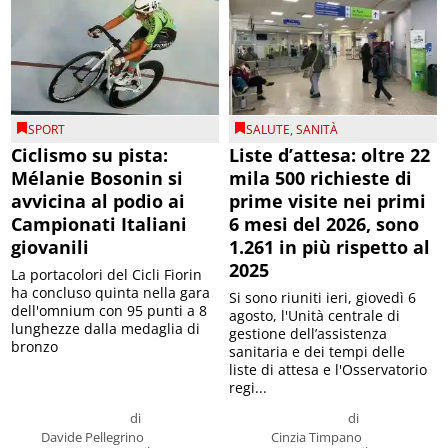
SPORT
SALUTE
,
SANITÀ
Ciclismo su pista:
Liste d’attesa: oltre 22
Mélanie Bosonin si
mila 500 richieste di
avvicina al podio ai
prime visite nei primi
Campionati Italiani
6 mesi del 2026, sono
giovanili
1.261 in più rispetto al
2025
La portacolori del Cicli Fiorin
ha concluso quinta nella gara
Si sono riuniti ieri, giovedì 6
dell'omnium con 95 punti a 8
agosto, l'Unità centrale di
lunghezze dalla medaglia di
gestione dell’assistenza
bronzo
sanitaria e dei tempi delle
liste di attesa e l'Osservatorio
regi...
di
di
Davide Pellegrino
Cinzia Timpano