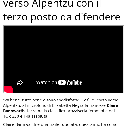
verso Alpentzu con il
terzo posto da difendere
“Va bene, tutto bene e sono soddisfatta”. Così, di corsa verso
Alpentzu, al microfono di Elisabetta Negra la francese
Claire
Bannwarth
, terza nella classifica provvisoria femminile del
TOR 330 e 14a assoluta.
Claire Bannwarth è una trailer quotata: quest’anno ha corso