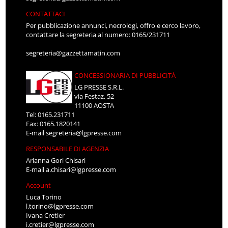
CONTATTACI
Per pubblicazione annunci, necrologi, offro e cerco lavoro,
contattare la segreteria al numero: 0165/231711
segreteria@gazzettamatin.com
CONCESSIONARIA DI PUBBLICITÀ
LG PRESSE S.R.L.
via Festaz, 52
11100 AOSTA
Tel: 0165.231711
Fax: 0165.1820141
E-mail
segreteria@lgpresse.com
RESPONSABILE DI AGENZIA
Arianna Gori Chisari
E-mail
a.chisari@lgpresse.com
Account
Luca Torino
l.torino@lgpresse.com
Ivana Cretier
i.cretier@lgpresse.com