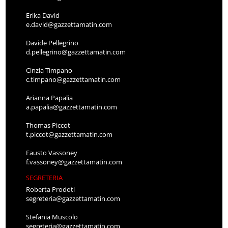
Erika David
e.david@gazzettamatin.com
Davide Pellegrino
d.pellegrino@gazzettamatin.com
Cinzia Timpano
c.timpano@gazzettamatin.com
Arianna Papalia
a.papalia@gazzettamatin.com
Thomas Piccot
t.piccot@gazzettamatin.com
Fausto Vassoney
f.vassoney@gazzettamatin.com
SEGRETERIA
Roberta Prodoti
segreteria@gazzettamatin.com
Stefania Muscolo
segreteria@gazzettamatin.com