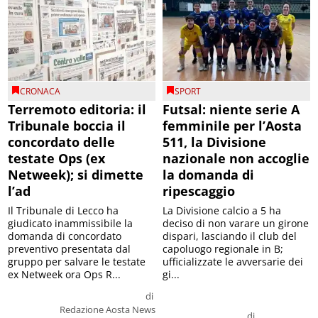
CRONACA
SPORT
Terremoto editoria: il
Futsal: niente serie A
Tribunale boccia il
femminile per l’Aosta
concordato delle
511, la Divisione
testate Ops (ex
nazionale non accoglie
Netweek); si dimette
la domanda di
l’ad
ripescaggio
Il Tribunale di Lecco ha
La Divisione calcio a 5 ha
giudicato inammissibile la
deciso di non varare un girone
domanda di concordato
dispari, lasciando il club del
preventivo presentata dal
capoluogo regionale in B;
gruppo per salvare le testate
ufficializzate le avversarie dei
ex Netweek ora Ops R...
gi...
di
Redazione Aosta News
di