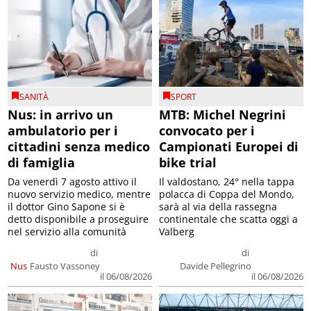
SANITÀ
SPORT
Nus: in arrivo un
MTB: Michel Negrini
ambulatorio per i
convocato per i
cittadini senza medico
Campionati Europei di
di famiglia
bike trial
Da venerdì 7 agosto attivo il
Il valdostano, 24° nella tappa
nuovo servizio medico, mentre
polacca di Coppa del Mondo,
il dottor Gino Sapone si è
sarà al via della rassegna
detto disponibile a proseguire
continentale che scatta oggi a
nel servizio alla comunità
Valberg
di
di
Nus
Fausto Vassoney
Davide Pellegrino
il 06/08/2026
il 06/08/2026