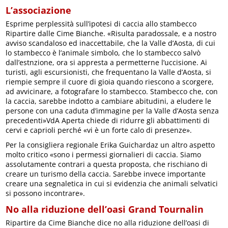
L’associazione
Esprime perplessità sull’ipotesi di caccia allo stambecco
Ripartire dalle Cime Bianche. «Risulta paradossale, e a nostro
avviso scandaloso ed inaccettabile, che la Valle d’Aosta, di cui
lo stambecco è l’animale simbolo, che lo stambecco salvò
dall’estnzione, ora si appresta a permetterne l’uccisione. Ai
turisti, agli escursionisti, che frequentano la Valle d’Aosta, si
riempie sempre il cuore di gioia quando riescono a scorgere,
ad avvicinare, a fotografare lo stambecco. Stambecco che, con
la caccia, sarebbe indotto a cambiare abitudini, a eludere le
persone con una caduta d’immagine per la Valle d’Aosta senza
precedenti»VdA Aperta chiede di ridurre gli abbattimenti di
cervi e caprioli perché «vi è un forte calo di presenze».
Per la consigliera regionale Erika Guichardaz un altro aspetto
molto critico «sono i permessi giornalieri di caccia. Siamo
assolutamente contrari a questa proposta, che rischiano di
creare un turismo della caccia. Sarebbe invece importante
creare una segnaletica in cui si evidenzia che animali selvatici
si possono incontrare».
No alla riduzione dell’oasi Grand Tournalin
Ripartire da Cime Bianche dice no alla riduzione dell’oasi di