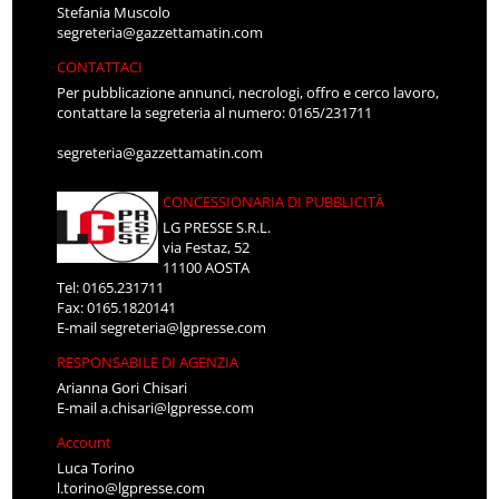
Stefania Muscolo
segreteria@gazzettamatin.com
CONTATTACI
Per pubblicazione annunci, necrologi, offro e cerco lavoro,
contattare la segreteria al numero: 0165/231711
segreteria@gazzettamatin.com
CONCESSIONARIA DI PUBBLICITÀ
LG PRESSE S.R.L.
via Festaz, 52
11100 AOSTA
Tel: 0165.231711
Fax: 0165.1820141
E-mail
segreteria@lgpresse.com
RESPONSABILE DI AGENZIA
Arianna Gori Chisari
E-mail
a.chisari@lgpresse.com
Account
Luca Torino
l.torino@lgpresse.com