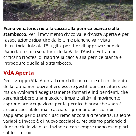
Piano venatorio: no alla caccia alla pernice bianca e allo
stambecco
. Per il movimento civico Valle d’Aosta Aperta e per
l’associazione Ripartire dalle Cime Bianche va rivista
l’istruttoria, iniziata l’8 luglio, per l’iter di approvazione del
Piano faunistico venatorio della Valle d’Aosta. Entrambi
criticano l’ipotesi di riaprire la caccia alla pernice bianca e
introddure quella allo stambecco.
VdA Aperta
Per il gruppo Vda Aperta i centri di controllo e di censimento
della fauna non dovrebbero essere gestiti dai cacciatori stessi
ma da «volontari adeguatamente formati e indipendenti, che
garantirebbero una maggiore imparzialità». Il movimento
esprime preoccupazione per la pernice bianca che «non è
ancora cacciabile, ma i cacciatori premono per cui non
sappiamo per quanto riusciremo ancora a difenderla. La lepre
variabile invece è di nuovo cacciabile. Ma stiamo parlando di
due specie in via di estinzione e con sempre meno esemplari
sul territorio».