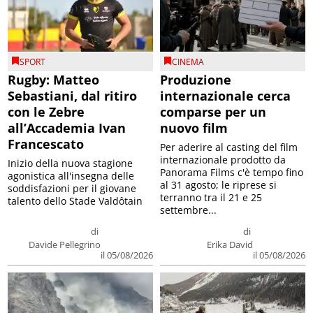
SPORT
CINEMA
Rugby: Matteo
Produzione
Sebastiani, dal ritiro
internazionale cerca
con le Zebre
comparse per un
all’Accademia Ivan
nuovo film
Francescato
Per aderire al casting del film
internazionale prodotto da
Inizio della nuova stagione
Panorama Films c'è tempo fino
agonistica all'insegna delle
al 31 agosto; le riprese si
soddisfazioni per il giovane
terranno tra il 21 e 25
talento dello Stade Valdôtain
settembre...
di
di
Davide Pellegrino
Erika David
il 05/08/2026
il 05/08/2026