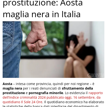
prostituzione: Aosta
maglia nera in Italia
Aosta
– intesa come provincia, quindi per noi regione – è
maglia nera
per i reati denunciati di
sfruttamento della
prostituzione
e
pornografia minorile
. Lo evidenzia il
rapporto
dell’indice criminalità 2024 pubblicato oggi, 16 settembre, da
quotidiano Il Sole 24 Ore
. Il quotidiano economico ha elaborato
le statistiche della banca dati interforze del dipartimento di