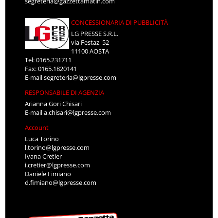
segreteria@gazzettamatin.com
CONCESSIONARIA DI PUBBLICITÀ
LG PRESSE S.R.L.
via Festaz, 52
11100 AOSTA
Tel: 0165.231711
Fax: 0165.1820141
E-mail
segreteria@lgpresse.com
RESPONSABILE DI AGENZIA
Arianna Gori Chisari
E-mail
a.chisari@lgpresse.com
Account
Luca Torino
l.torino@lgpresse.com
Ivana Cretier
i.cretier@lgpresse.com
Daniele Fimiano
d.fimiano@lgpresse.com