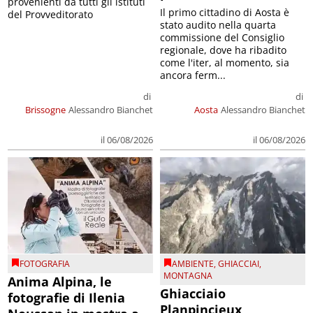
provenienti da tutti gli istituti
Il primo cittadino di Aosta è
del Provveditorato
stato audito nella quarta
commissione del Consiglio
regionale, dove ha ribadito
come l'iter, al momento, sia
ancora ferm...
di
di
Brissogne
Alessandro Bianchet
Aosta
Alessandro Bianchet
il 06/08/2026
il 06/08/2026
FOTOGRAFIA
AMBIENTE
,
GHIACCIAI
,
MONTAGNA
Anima Alpina, le
Ghiacciaio
fotografie di Ilenia
Planpincieux,