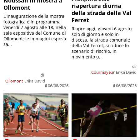
Noussan in mostra a
riapertura diurna
Ollomont
della strada della Val
L'inaugurazione della mostra
Ferret
fotografica è in programma
venerdì 7 agosto alle 18, nella
Riapre oggi, giovedì 6 agosto,
sala espositiva del Comune di
solo di giorno e solo in
Ollomont; le immagini esposte
discesa, la strada comunale
sa...
della Val Ferret; si riduce lo
scenario di rischio, in
movimento u...
di
Courmayeur
Erika David
di
Ollomont
Erika David
il 06/08/2026
il 06/08/2026