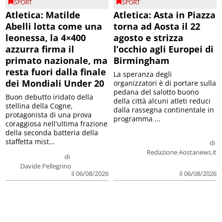
SPORT
SPORT
Atletica: Matilde
Atletica: Asta in Piazza
Abelli lotta come una
torna ad Aosta il 22
leonessa, la 4×400
agosto e strizza
azzurra firma il
l’occhio agli Europei di
primato nazionale, ma
Birmingham
resta fuori dalla finale
La speranza degli
dei Mondiali Under 20
organizzatori è di portare sulla
pedana del salotto buono
Buon debutto iridato della
della città alcuni atleti reduci
stellina della Cogne,
dalla rassegna continentale in
protagonista di una prova
programma ...
coraggiosa nell'ultima frazione
della seconda batteria della
staffetta mist...
di
Redazione Aostanews.it
di
Davide Pellegrino
il 06/08/2026
il 06/08/2026