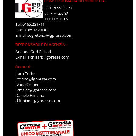
CONCESSIONARIA DI PUBBLICITÀ
LG PRESSE S.R.L.
via Festaz, 52
11100 AOSTA
Tel: 0165.231711
Fax: 0165.1820141
E-mail
segreteria@lgpresse.com
RESPONSABILE DI AGENZIA
Arianna Gori Chisari
E-mail
a.chisari@lgpresse.com
Account
Luca Torino
l.torino@lgpresse.com
Ivana Cretier
i.cretier@lgpresse.com
Daniele Fimiano
d.fimiano@lgpresse.com