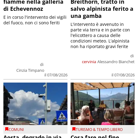
fiamme nella galleria
Breithorn, tratto in
di Echevennoz
salvo alpinista ferito a
una gamba
E in corso l'intervento dei vigili
del fuoco, non ci sono feriti
L'intervento è avvenuto in
parte via terra e in parte con
l'elicottero a causa delle
condizioni meteo. L'alpinista
non ha riportato gravi ferite
di
cervinia
Alessandro Bianchet
di
Cinzia Timpano
il 07/08/2026
il 07/08/2026
COMUNI
TURISMO & TEMPO LIBERO
Aosta, degrado in via
Cosa fare nel fine