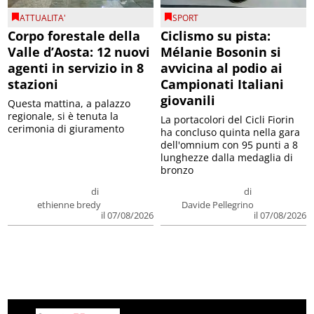
ATTUALITA'
SPORT
Corpo forestale della
Ciclismo su pista:
Valle d’Aosta: 12 nuovi
Mélanie Bosonin si
agenti in servizio in 8
avvicina al podio ai
stazioni
Campionati Italiani
giovanili
Questa mattina, a palazzo
regionale, si è tenuta la
La portacolori del Cicli Fiorin
cerimonia di giuramento
ha concluso quinta nella gara
dell'omnium con 95 punti a 8
lunghezze dalla medaglia di
bronzo
di
di
ethienne bredy
Davide Pellegrino
il 07/08/2026
il 07/08/2026