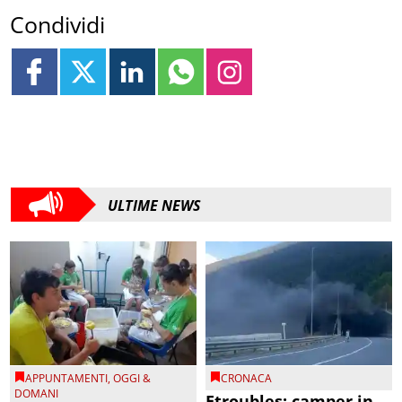
Condividi
ULTIME NEWS
APPUNTAMENTI
,
OGGI &
CRONACA
DOMANI
Etroubles: camper in