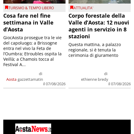
TURISMO & TEMPO LIBERO
ATTUALITA'
Cosa fare nel fine
Corpo forestale della
settimana in Valle
Valle d’Aosta: 12 nuovi
d’Aosta
agenti in servizio in 8
stazioni
GiocAosta prosegue tra le vie
del capoluogo; a Brissogne
Questa mattina, a palazzo
entra nel vivo la Feta de
regionale, si è tenuta la
l’Oumbra; Etroubles ospita la
cerimonia di giuramento
Veillà; a Chamois tocca al
Festival A...
di
di
Aosta
gazzettamatin
ethienne bredy
il 07/08/2026
il 07/08/2026