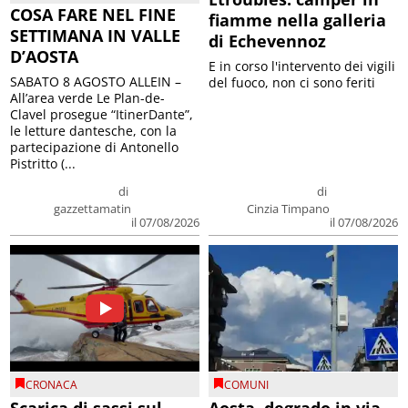
COSA FARE NEL FINE
fiamme nella galleria
SETTIMANA IN VALLE
di Echevennoz
D’AOSTA
E in corso l'intervento dei vigili
SABATO 8 AGOSTO ALLEIN –
del fuoco, non ci sono feriti
All’area verde Le Plan-de-
Clavel prosegue “ItinerDante”,
le letture dantesche, con la
partecipazione di Antonello
Pistritto (...
di
di
gazzettamatin
Cinzia Timpano
il 07/08/2026
il 07/08/2026
CRONACA
COMUNI
Scarica di sassi sul
Aosta, degrado in via