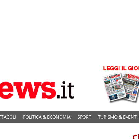
TTACOLI
POLITICA & ECONOMIA
SPORT
TURISMO & EVENTI
C