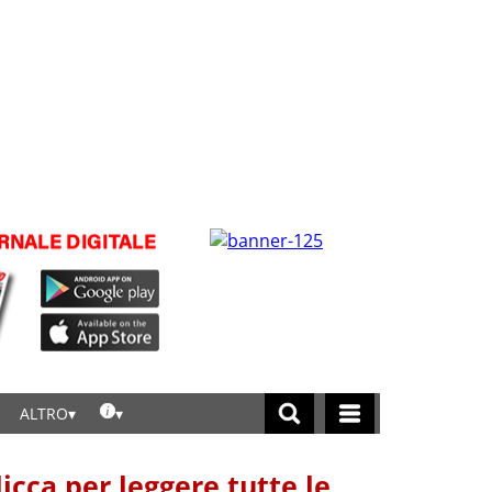
ALTRO
licca per leggere tutte le