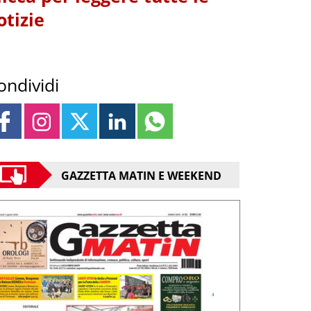
otizie
ondividi
GAZZETTA MATIN E WEEKEND