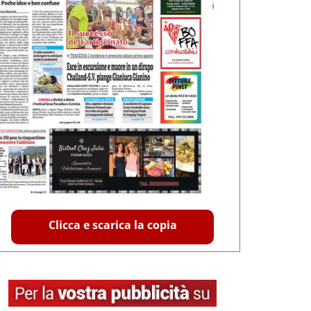
Clicca e scarica la copia