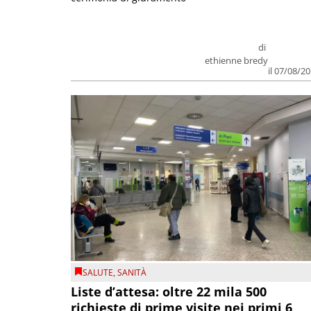
di
ethienne bredy
il 07/08/2
SALUTE
,
SANITÀ
Liste d’attesa: oltre 22 mila 500
richieste di prime visite nei primi 6