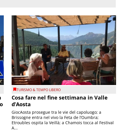
TURISMO & TEMPO LIBERO
a
Cosa fare nel fine settimana in Valle
so
d’Aosta
GiocAosta prosegue tra le vie del capoluogo; a
Brissogne entra nel vivo la Feta de l’Oumbra;
.
Etroubles ospita la Veillà; a Chamois tocca al Festival
A...