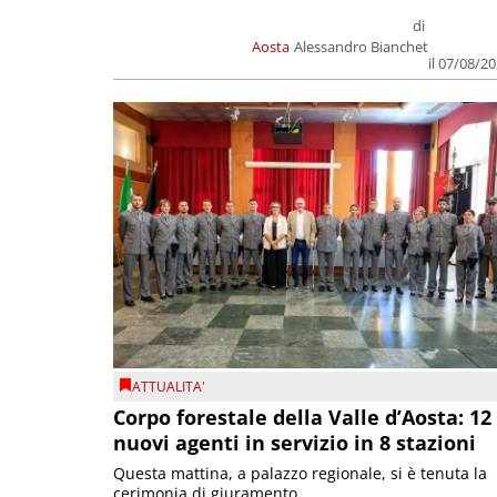
di
Aosta
Alessandro Bianchet
il 07/08/2
ATTUALITA'
Corpo forestale della Valle d’Aosta: 12
nuovi agenti in servizio in 8 stazioni
Questa mattina, a palazzo regionale, si è tenuta la
cerimonia di giuramento