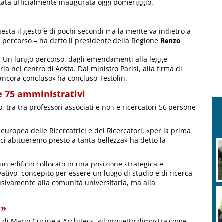
stata ufficialmente inaugurata oggi pomeriggio.
esta il gesto è di pochi secondi ma la mente va indietro a
to percorso – ha detto il presidente della Regione
Renzo
nni. Un lungo percorso, dagli emendamenti alla legge
a nel centro di Aosta. Dal ministro Parisi, alla firma di
ancora concluso» ha concluso Testolin.
 e 75 amministrativi
o, tra tra professori associati e non e ricercatori 56 persone
uropea delle Ricercatrici e dei Ricercatori, «per la prima
 ci abitueremo presto a tanta bellezza» ha detto la
n edificio collocato in una posizione strategica e
tivo, concepito per essere un luogo di studio e di ricerca
usivamente alla comunità universitaria, ma alla
a»
r di Mario Cucinela Architecs, «il progetto dimostra come