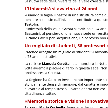
La nuova sede dell’Università della Valle d’Aosta è 
L’Università si avvicina ai 24 anni
«Quando si taglia il nastro di una struttura come qu
pensare a chi, sin dall’inizio ha contribuito a ques
Testolin
.
L’università della Valle d’Aosta si avvicina ai 24 a
Bassanini, al pensiero di una nuova sede universitari
Luciano Caveri per l’acquisizione, un percorso non 
Un migliaio di studenti, 56 professori
L’Ateneo accoglie un migliaio di studenti; vi lavoran
e 75 amministrativi.
La rettrice
Manuela Ceretta
ha annunciato la Notte e
volta avremo il piacere di farlo in questa sede. Non
professoressa Ceretta.
La Regione ha fatto un investimento importante su u
storicamente densa di memorie, dal carattere innova
e lavoro e al tempo stesso, un’area aperta non escl
cittadinanza tutta».
«Memoria storica e visione innovativ
Secondo
Mario Cucinella
, founder e design directo