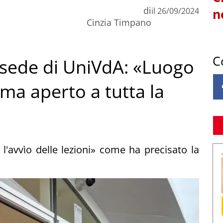
di
il
26/09/2024
n
Cinzia Timpano
C
 sede di UniVdA: «Luogo
 ma aperto a tutta la
l'avvìo delle lezioni» come ha precisato la