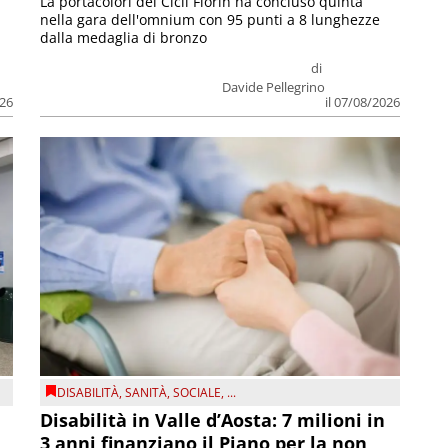
La portacolori del Cicli Fiorin ha concluso quinta
nella gara dell'omnium con 95 punti a 8 lunghezze
dalla medaglia di bronzo
di
Davide Pellegrino
026
il 07/08/2026
DISABILITÀ
,
SANITÀ
,
SOCIALE
, ...
Disabilità in Valle d’Aosta: 7 milioni in
3 anni finanziano il Piano per la non