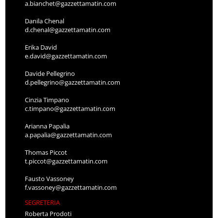
a.bianchet@gazzettamatin.com
Danila Chenal
d.chenal@gazzettamatin.com
Erika David
e.david@gazzettamatin.com
Davide Pellegrino
d.pellegrino@gazzettamatin.com
Cinzia Timpano
c.timpano@gazzettamatin.com
Arianna Papalia
a.papalia@gazzettamatin.com
Thomas Piccot
t.piccot@gazzettamatin.com
Fausto Vassoney
f.vassoney@gazzettamatin.com
SEGRETERIA
Roberta Prodoti