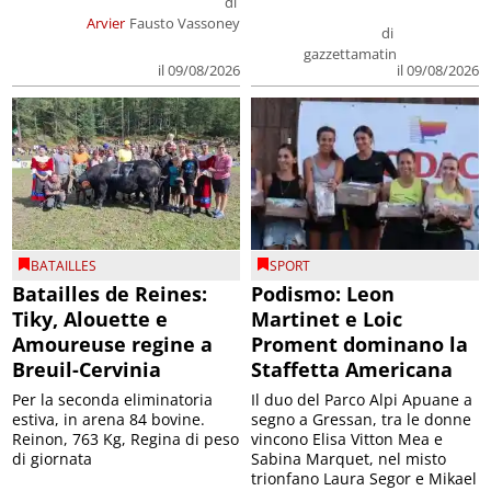
di
Arvier
Fausto Vassoney
di
gazzettamatin
il 09/08/2026
il 09/08/2026
BATAILLES
SPORT
Batailles de Reines:
Podismo: Leon
Tiky, Alouette e
Martinet e Loic
Amoureuse regine a
Proment dominano la
Breuil-Cervinia
Staffetta Americana
Per la seconda eliminatoria
Il duo del Parco Alpi Apuane a
estiva, in arena 84 bovine.
segno a Gressan, tra le donne
Reinon, 763 Kg, Regina di peso
vincono Elisa Vitton Mea e
di giornata
Sabina Marquet, nel misto
trionfano Laura Segor e Mikael