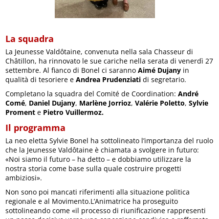
La squadra
La Jeunesse Valdôtaine, convenuta nella sala Chasseur di
Châtillon, ha rinnovato le sue cariche nella serata di venerdì 27
settembre. Al fianco di Bonel ci saranno
Aimé Dujany
in
qualità di tesoriere e
Andrea Prudenziati
di segretario.
Completano la squadra del Comité de Coordination:
André
Comé
,
Daniel Dujany
,
Marlène Jorrioz
,
Valérie Poletto
,
Sylvie
Proment
e
Pietro Vuillermoz.
Il programma
La neo eletta Sylvie Bonel ha sottolineato l’importanza del ruolo
che la Jeunesse Valdôtaine è chiamata a svolgere in futuro:
«Noi siamo il futuro – ha detto – e dobbiamo utilizzare la
nostra storia come base sulla quale costruire progetti
ambiziosi».
Non sono poi mancati riferimenti alla situazione politica
regionale e al Movimento.L’Animatrice ha proseguito
sottolineando come «il processo di riunificazione rappresenti