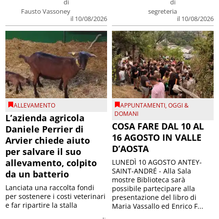
di
di
Fausto Vassoney
segreteria
il 10/08/2026
il 10/08/2026
ALLEVAMENTO
APPUNTAMENTI
,
OGGI &
DOMANI
L’azienda agricola
COSA FARE DAL 10 AL
Daniele Perrier di
16 AGOSTO IN VALLE
Arvier chiede aiuto
D’AOSTA
per salvare il suo
allevamento, colpito
LUNEDÌ 10 AGOSTO ANTEY-
SAINT-ANDRÉ - Alla Sala
da un batterio
mostre Biblioteca sarà
Lanciata una raccolta fondi
possibile partecipare alla
per sostenere i costi veterinari
presentazione del libro di
e far ripartire la stalla
Maria Vassallo ed Enrico F...