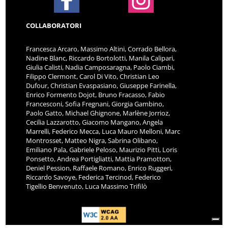
COLLABORATORI
Francesca Arcaro, Massimo Altini, Corrado Bellora,
Nadine Blanc, Riccardo Bortolotti, Manila Calipari,
Giulia Calisti, Nadia Camposaragna, Paolo Ciambi,
Filippo Clermont, Carol Di Vito, Christian Leo
Dufour, Christian Evaspasiano, Giuseppe Farinella,
Enrico Formento Dojot, Bruno Fracasso, Fabio
Francesconi, Sofia Fregnani, Giorgia Gambino,
Paolo Gatto, Michael Ghignone, Marlène Jorrioz,
Cecilia Lazzarotto, Giacomo Mangano, Angela
Marrelli, Federico Mecca, Luca Mauro Melloni, Marc
Montrosset, Matteo Nigra, Sabrina Olibano,
Emiliano Pala, Gabriele Peloso, Maurizio Pitti, Loris
Ponsetto, Andrea Portigliatti, Mattia Pramotton,
Deniel Pession, Raffaele Romano, Enrico Ruggeri,
Riccardo Savoye, Federica Tercinod, Federico
Tigellio Benvenuto, Luca Massimo Trifilò