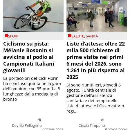
SPORT
SALUTE
,
SANITÀ
Ciclismo su pista:
Liste d’attesa: oltre 22
Mélanie Bosonin si
mila 500 richieste di
avvicina al podio ai
prime visite nei primi
Campionati Italiani
6 mesi del 2026, sono
giovanili
1.261 in più rispetto al
2025
La portacolori del Cicli Fiorin
ha concluso quinta nella gara
Si sono riuniti ieri, giovedì 6
dell'omnium con 95 punti a 8
agosto, l'Unità centrale di
lunghezze dalla medaglia di
gestione dell’assistenza
bronzo
sanitaria e dei tempi delle
liste di attesa e l'Osservatorio
regi...
di
di
Davide Pellegrino
Cinzia Timpano
il 07/08/2026
il 07/08/2026