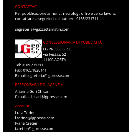
CONTATTACI
Per pubblicazione annunci, necrologi, offro e cerco lavoro,
contattare la segreteria al numero: 0165/231711
segreteria@gazzettamatin.com
CONCESSIONARIA DI PUBBLICITÀ
LG PRESSE S.R.L.
via Festaz, 52
11100 AOSTA
Tel: 0165.231711
Fax: 0165.1820141
E-mail
segreteria@lgpresse.com
RESPONSABILE DI AGENZIA
Arianna Gori Chisari
E-mail
a.chisari@lgpresse.com
Account
Luca Torino
l.torino@lgpresse.com
Ivana Cretier
i.cretier@lgpresse.com