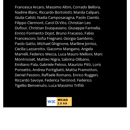
Francesca Arcaro, Massimo Altini, Corrado Bellora,
Nadine Blanc, Riccardo Bortolotti, Manila Calipari,
Giulia Calisti, Nadia Camposaragna, Paolo Ciambi,
Filippo Clermont, Carol Di Vito, Christian Leo
Dufour, Christian Evaspasiano, Giuseppe Farinella,
Enrico Formento Dojot, Bruno Fracasso, Fabio
Francesconi, Sofia Fregnani, Giorgia Gambino,
Paolo Gatto, Michael Ghignone, Marlène Jorrioz,
Cecilia Lazzarotto, Giacomo Mangano, Angela
Marrelli, Federico Mecca, Luca Mauro Melloni, Marc
Montrosset, Matteo Nigra, Sabrina Olibano,
Emiliano Pala, Gabriele Peloso, Maurizio Pitti, Loris
Ponsetto, Andrea Portigliatti, Mattia Pramotton,
Deniel Pession, Raffaele Romano, Enrico Ruggeri,
Riccardo Savoye, Federica Tercinod, Federico
Tigellio Benvenuto, Luca Massimo Trifilò