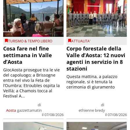
TURISMO & TEMPO LIBERO
ATTUALITA'
Cosa fare nel fine
Corpo forestale della
settimana in Valle
Valle d’Aosta: 12 nuovi
d’Aosta
agenti in servizio in 8
stazioni
GiocAosta prosegue tra le vie
del capoluogo; a Brissogne
Questa mattina, a palazzo
entra nel vivo la Feta de
regionale, si è tenuta la
l’Oumbra; Etroubles ospita la
cerimonia di giuramento
Veillà; a Chamois tocca al
Festival A...
di
di
Aosta
gazzettamatin
ethienne bredy
il 07/08/2026
il 07/08/2026