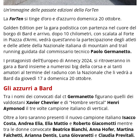
Un'immagine delle passate edizioni della ForTen
La
ForTen
si tinge d’oro e d’azzurro domenica 20 ottobre.
Golden Edition per la gara podistica con partenza nel cuore del
borgo di Bard e arrivo, dopo 10 chilometri, con scalata al Forte
in Piazza d’Armi, vedrà quest’anno la partecipazione degli atleti
e delle atlete della Nazionale italiana di mountain and trail
running guidata dal commissario tecnico
Paolo Germanetto.
I protagonisti dell’Europeo di Annecy 2024, si ritroveranno in
gara a Bard insieme a numerosi big della corsa e ai tanti
amatori al termine del raduno con la Nazionale che li vedrà a
Bard da giovedì 17 a domenica 20 ottobre.
Gli azzurri a Bard
Tra i nomi dei convocati dal ct
Germanetto
figurano quelli dei
valdostani
Xavier Chevrier
e di “Hombre vertical”
Henri
Aymonod
il tre volte campione italiano di vertical.
Oltre a loro saranno presenti il nuovo campione italiano
Isacco
Costa, Andrea Elia, Elia Mattio
e
Roberto Giacomotti
mentre
tra le donne convocate
Beatrice Bianchi, Anna Hofer, Martina
Falchetti, Arianna Dentis, Luna Giovanetti
e
Claudia Previtali.