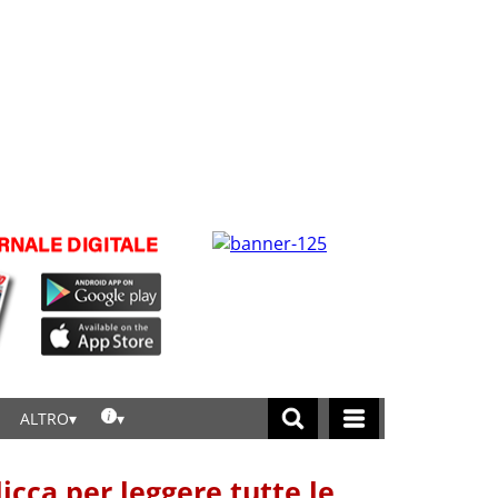
ALTRO
licca per leggere tutte le