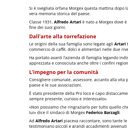
Si è svegliata orfana Morgex questa mattina dopo la
vera memoria storica del paese.
Classe 1931,
Alfredo Artari
è nato a Morgex dove è v
fine dei suoi giorni.
Dall’arte alla torrefazione
Le origini della sua famiglia sono legate agli
Artari
t
commercio di caffè, dolci e alimentari nelle due riv
Ha portato avanti l’azienda di famiglia legando indi
apprezzata e conosciuta anche oltre i confini region
L’impegno per la comunità
Consigliere comunale, assessore, accanto alla vita 
paese e le sue associazioni.
È stato presidente della Pro loco e capo distaccament
sempre presente, curioso e interessato».
«Non possiamo che ringraziarlo per tutto quello che
lui» dice il sindaco di Morgex
Federico Barzagli
.
Ad
Alfredo Artari
piaceva raccontare, sono tante le 
testimoniano piccoli e grandi accadimenti avvenuti