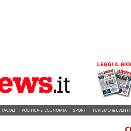
TTACOLI
POLITICA & ECONOMIA
SPORT
TURISMO & EVENTI
C