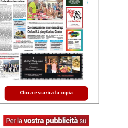
Clicca e scarica la copia