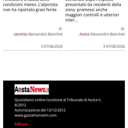
condizioni meteo. L'alpinista
presentato da residenti della
non ha riportato gravi ferite
zona; promessi anche
maggiori controlli e ulteriori
inter...
di
di
cervinia
Alessandro Bianchet
Aosta
Alessandro Bianchet
il 07/08/2026
il 07/08/2026
Quotidiano online Iscrizione al Tribunale di Aosta n.
8/2012
Autorizzazione del 13/12/2012
www.gazzettamatin.com
Editore