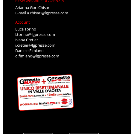
RESPONSABILE DI AGENZIA
Arianna Gori Chisari
E-mail
a.chisari@lgpresse.com
Account
Luca Torino
l.torino@lgpresse.com
Ivana Cretier
i.cretier@lgpresse.com
Daniele Fimiano
d.fimiano@lgpresse.com