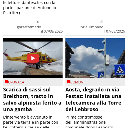
le letture dantesche, con la
partecipazione di Antonello
Pistritto (...
di
di
gazzettamatin
Cinzia Timpano
il 07/08/2026
il 07/08/2026
CRONACA
COMUNI
Scarica di sassi sul
Aosta, degrado in via
Breithorn, tratto in
Festaz: installata una
salvo alpinista ferito a
telecamera alla Torre
una gamba
del Lebbroso
L'intervento è avvenuto in
Prime contromosse
parte via terra e in parte con
dell'amministrazione
l'elicottero a causa delle
comunale dopo l'esposto