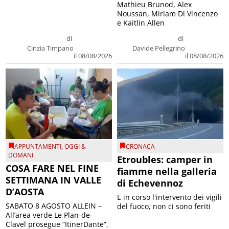
Mathieu Brunod, Alex
Noussan, Miriam Di Vincenzo
e Kaitlin Allen
di
di
Cinzia Timpano
Davide Pellegrino
il 08/08/2026
il 08/08/2026
APPUNTAMENTI
,
OGGI &
CRONACA
DOMANI
Etroubles: camper in
COSA FARE NEL FINE
fiamme nella galleria
SETTIMANA IN VALLE
di Echevennoz
D’AOSTA
E in corso l'intervento dei vigili
SABATO 8 AGOSTO ALLEIN –
del fuoco, non ci sono feriti
All’area verde Le Plan-de-
Clavel prosegue “ItinerDante”,