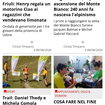
Friuli: Henry regala un
ascensione del Monte
motorino Ciao ai
Bianco: 240 anni fa
ragazzini che
nasceva l’alpinismo
vendevano limonata
I primi a raggiungere la vetta
del Monte Bianco furono
Ondata di generosità per i tre
Jacques Balmat e Michel
giovani della provincia di
Gabriel Paccard
Udine
di
di
Cinzia Timpano
Cinzia Timpano
il 08/08/2026
il 08/08/2026
SPORT
APPUNTAMENTI
,
OGGI &
DOMANI
Trail: Daniel Thedy e
COSA FARE NEL FINE
Michela Comola