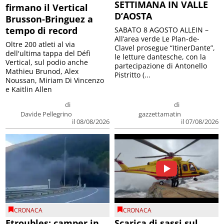
SETTIMANA IN VALLE
firmano il Vertical
D’AOSTA
Brusson-Bringuez a
tempo di record
SABATO 8 AGOSTO ALLEIN –
All’area verde Le Plan-de-
Oltre 200 atleti al via
Clavel prosegue “ItinerDante”,
dell'ultima tappa del Défì
le letture dantesche, con la
Vertical, sul podio anche
partecipazione di Antonello
Mathieu Brunod, Alex
Pistritto (...
Noussan, Miriam Di Vincenzo
e Kaitlin Allen
di
di
Davide Pellegrino
gazzettamatin
il 08/08/2026
il 07/08/2026
CRONACA
CRONACA
Etroubles: camper in
Scarica di sassi sul