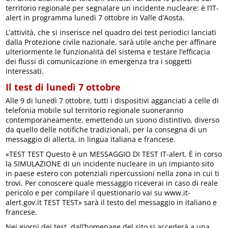
territorio regionale per segnalare un incidente nucleare: è l’IT-
alert in programma lunedì 7 ottobre in Valle d’Aosta.
L’attività, che si inserisce nel quadro dei test periodici lanciati
dalla Protezione civile nazionale, sarà utile anche per affinare
ulteriormente le funzionalità del sistema e testare l’efficacia
dei flussi di comunicazione in emergenza tra i soggetti
interessati.
Il test di lunedì 7 ottobre
Alle 9 di lunedì 7 ottobre, tutti i dispositivi agganciati a celle di
telefonia mobile sul territorio regionale suoneranno
contemporaneamente, emettendo un suono distintivo, diverso
da quello delle notifiche tradizionali, per la consegna di un
messaggio di allerta, in lingua italiana e francese.
«TEST TEST Questo è un MESSAGGIO DI TEST IT-alert. È in corso
la SIMULAZIONE di un incidente nucleare in un impianto sito
in paese estero con potenziali ripercussioni nella zona in cui ti
trovi. Per conoscere quale messaggio riceverai in caso di reale
pericolo e per compilare il questionario vai su www.it-
alert.gov.it TEST TEST» sarà il testo del messaggio in italiano e
francese.
Nei giorni dei test, dall’homepage del sito si accederà a una