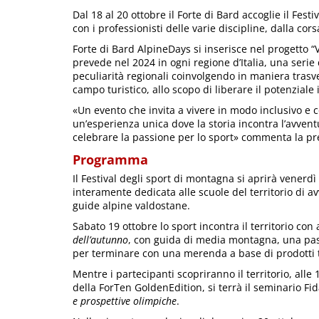
Dal 18 al 20 ottobre il Forte di Bard accoglie il Fes
con i professionisti delle varie discipline, dalla cors
Forte di Bard AlpineDays si inserisce nel progetto “
prevede nel 2024 in ogni regione d’Italia, una serie
peculiarità regionali coinvolgendo in maniera trasv
campo turistico, allo scopo di liberare il potenziale 
«Un evento che invita a vivere in modo inclusivo e c
un’esperienza unica dove la storia incontra l’avven
celebrare la passione per lo sport» commenta la pr
Programma
Il Festival degli sport di montagna si aprirà venerdì
interamente dedicata alle scuole del territorio di 
guide alpine valdostane.
Sabato 19 ottobre lo sport incontra il territorio con 
dell’autunno
, con guida di media montagna, una pass
per terminare con una merenda a base di prodotti ti
Mentre i partecipanti scopriranno il territorio, alle 
della ForTen GoldenEdition, si terrà il seminario Fida
e prospettive olimpiche
.