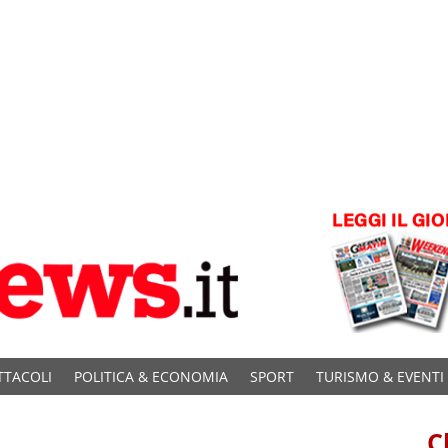
TTACOLI
POLITICA & ECONOMIA
SPORT
TURISMO & EVENTI
C