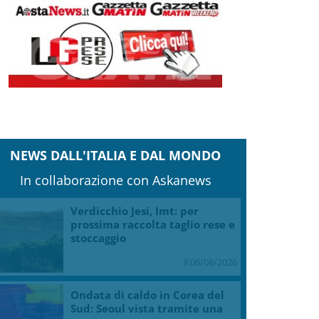
NEWS DALL'ITALIA E DAL MONDO
In collaborazione con Askanews
Verdicchio Jesi, Imt: per
prossima raccolta taglio rese e
stoccaggio
il 06/08/2026
Ondata di caldo in Corea del
Sud: Seoul vista tramite una