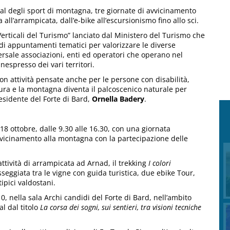
tival degli sport di montagna, tre giornate di avvicinamento
a all’arrampicata, dall’e-bike all’escursionismo fino allo sci.
Verticali del Turismo” lanciato dal Ministero del Turismo che
 di appuntamenti tematici per valorizzare le diverse
ersale associazioni, enti ed operatori che operano nel
inespresso dei vari territori.
on attività pensate anche per le persone con disabilità,
tura e la montagna diventa il palcoscenico naturale per
esidente del Forte di Bard,
Ornella Badery
.
 18 ottobre, dalle 9.30 alle 16.30, con una giornata
avvicinamento alla montagna con la partecipazione delle
attività di arrampicata ad Arnad, il trekking
I colori
eggiata tra le vigne con guida turistica, due ebike Tour,
pici valdostani.
10, nella sala Archi candidi del Forte di Bard, nell’ambito
l dal titolo
La corsa dei sogni, sui sentieri, tra visioni tecniche