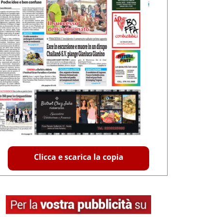
Clicca e scarica la copia