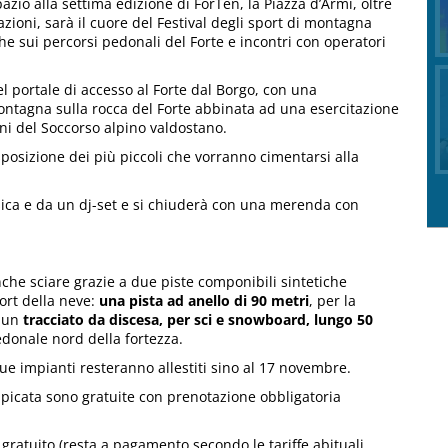
zio alla settima edizione di ForTen, la Piazza d’Armi, oltre
azioni, sarà il cuore del Festival degli sport di montagna
che sui percorsi pedonali del Forte e incontri con operatori
l portale di accesso al Forte dal Borgo, con una
ontagna sulla rocca del Forte abbinata ad una esercitazione
ni del Soccorso alpino valdostano.
sposizione dei più piccoli che vorranno cimentarsi alla
sica e da un dj-set e si chiuderà con una merenda con
nche sciare grazie a due piste componibili sintetiche
ort della neve:
una pista ad anello di 90 metri
, per la
e un
tracciato da discesa, per sci e snowboard, lungo 50
pedonale nord della fortezza.
 due impianti resteranno allestiti sino al 17 novembre.
rampicata sono gratuite con prenotazione obbligatoria
gratuito (resta a pagamento secondo le tariffe abituali