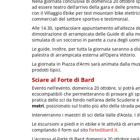
Nella giornata conclusiva di domenica 20 ottobre spa
ad essere teatro dell’arrivo della gara e delle premi
con il Villaggio Ebike per test mountain bike elettri
commerciali del settore sportivo e testimonial.
Alle 14.30, spettacolare appuntamento all’altezza de
dimostrazione di arrampicata delle Guide di alta m
simulata di un soccorso in parete a cura degli uomi
Le guide, inoltre, per tutta la giornata saranno a di
palestra di arrampicata esterna all’Opera Vittorio.
La giornata in Piazza d’Armi sarà animata dalla mu
prodotti tipici.
Sciare al Forte di Bard
Evento nell’evento, domenica 20 ottobre, si potrà a
ecocompatibili che permetteranno di provare gli sp
pratica dello sci da fondo nell’area delle Scuderie 
metri
, posizionato sul tratto più alto della strada 
Interverranno i maestri di sci della Valle d’Aosta. I
Le escursioni a piedi e in ebike e le attività di ar
compilando il form sul sito
fortedibard.it.
L’accesso al Forte di Bard domenica 20 ottobre sarà 