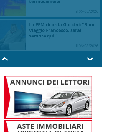
termocamera
il 06/08/2026
La PFM ricorda Guccini: “Buon
viaggio Francesco, sarai
sempre qui”
il 06/08/2026
❮
❯