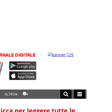
ALTRO
licca per leggere tutte le