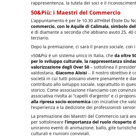
rappresentenza, la tutela dei soci e il riconoscimen
50&Più: i Maestri del Commercio
L’appuntamento è per le 10.30 all’Hôtel Étoile Du No
commercio, con le Aquile di Calimala, simbolo del
e di diamante a seconda che abbiano avuto 25, 40 o 
terziario.
Dopo la premiazione, ci sarà il pranzo sociale, con 
«50&Più è un sistema unico in Italia, che
da oltre 5
per lo sviluppo culturale, la rappresentanza sindac
valorizzazione degli Over 50
– sottolinea il preside
valdostana,
Giacomo Aloisi
-. ll nostro obiettivo è 
società in cui tutti possano vivere pienamente e dar
contributo allo sviluppo sociale, soprattutto in qu
storico. Come associazione rilanciamo con convinzion
associativa rivolta ai “capelli d’argento” e ci propo
alla ripresa socio-economica
con iniziative che val
l’esperienza e la dedizione dei professionisti senior
La premiazione dei Maestri del Commercio sarà an
per sottolineare
l’importanza del ruolo ricoperto d
uniranno eventi di animazione, ballo, gite turistich
culturali e riunioni conviviali.