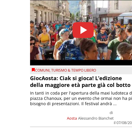
COMUNI
,
TURISMO & TEMPO LIBERO
GiocAosta: Ciak si gioca! L’edizione
della maggiore età parte già col botto
In tanti in coda per l'apertura della maxi ludoteca d
piazza Chanoux, per un evento che ormai non ha p
bisogno di presentazioni. Il festival andrà ...
di
Aosta
Alessandro Bianchet
il 07/08/2