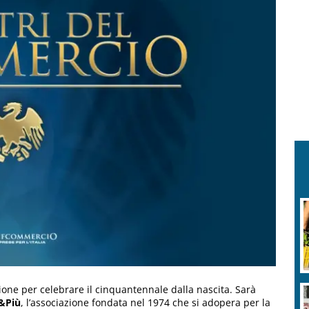
ione per celebrare il cinquantennale dalla nascita. Sarà
&Più
, l’associazione fondata nel 1974 che si adopera per la