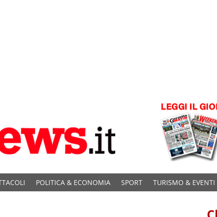
TTACOLI
POLITICA & ECONOMIA
SPORT
TURISMO & EVENTI
C