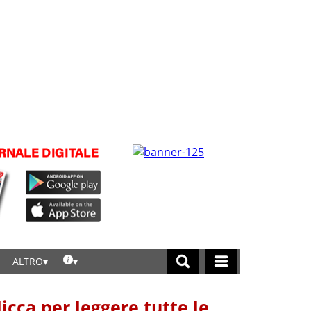
ALTRO
licca per leggere tutte le