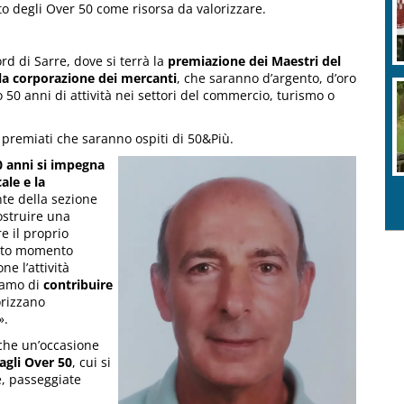
to degli Over 50 come risorsa da valorizzare.
rd di Sarre, dove si terrà la
premiazione dei Maestri del
la corporazione dei mercanti
, che saranno d’argento, d’oro
50 anni di attività nei settori del commercio, turismo o
i premiati che saranno ospiti di 50&Più.
0 anni si impegna
ale e la
nte della sezione
costruire una
e il proprio
esto momento
e l’attività
niamo di
contribuire
orizzano
».
che un’occasione
agli Over 50
, cui si
e, passeggiate