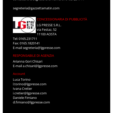
segreteria@gazzettamatin.com
CONCESSIONARIA DI PUBBLICITÀ
LG PRESSE S.R.L.
via Festaz, 52
11100 AOSTA
Tel: 0165.231711
Fax: 0165.1820141
E-mail
segreteria@lgpresse.com
RESPONSABILE DI AGENZIA
Arianna Gori Chisari
E-mail
a.chisari@lgpresse.com
Account
Luca Torino
l.torino@lgpresse.com
Ivana Cretier
i.cretier@lgpresse.com
Daniele Fimiano
d.fimiano@lgpresse.com