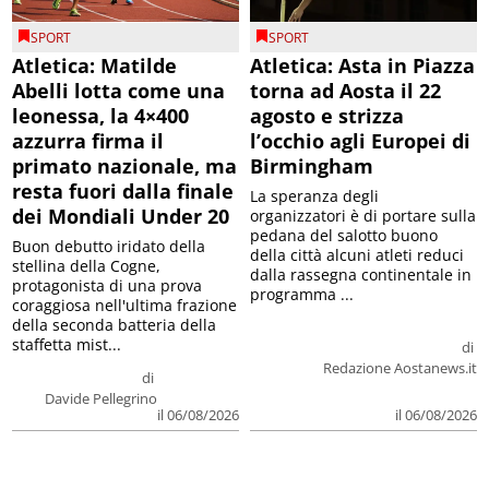
SPORT
SPORT
Atletica: Matilde
Atletica: Asta in Piazza
Abelli lotta come una
torna ad Aosta il 22
leonessa, la 4×400
agosto e strizza
azzurra firma il
l’occhio agli Europei di
primato nazionale, ma
Birmingham
resta fuori dalla finale
La speranza degli
dei Mondiali Under 20
organizzatori è di portare sulla
pedana del salotto buono
Buon debutto iridato della
della città alcuni atleti reduci
stellina della Cogne,
dalla rassegna continentale in
protagonista di una prova
programma ...
coraggiosa nell'ultima frazione
della seconda batteria della
staffetta mist...
di
Redazione Aostanews.it
di
Davide Pellegrino
il 06/08/2026
il 06/08/2026