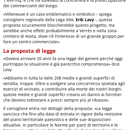
1.499 mq, e che ha sollevato la contrarietà e la preoccupazione
dei commercianti del borgo.
«Villeneuve è un caso emblematico e simbolico – spiega
consigliere regionale della Lega VdA,
Erik Lavy
-, questa
proposta sicuramente bloccherebbe questo progetto, ma
avrebbe anche effetti probabilmente a Verrès e nella zona
cimitero di Aosta, dove c’è l’interesse di un grande gruppo per
fare un centro commerciale».
La proposta di legge
«Doveva arrivare 20 anni fa una legge del genere perché oggi
purtroppo la situazione è già parecchio compromessa» dice
Lavy.
«Abbiamo in tutta la Valle 208 medie e grandi superfici di
vendita, troppe. Oltre a svolgere una concorrenza spietata agli
esercizi di vicinato, a contribuire alla morte dei nostri borghi,
queste medie e grandi superfici creano un danno ai fornitori
che devono sottostare a prezzi sempre più al ribasso».
Il consigliere entra nei dettagli della proposta: «La legge
sancisce che fino alla data di entrata in vigore della revisione
del piano territoriale paesistico e delle sue disposizioni
attuative, in particolare le Norme per parti di territorio e le