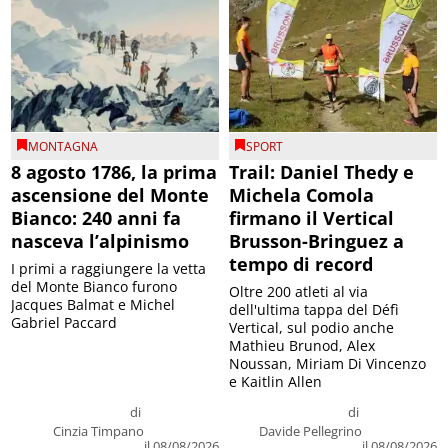
MONTAGNA
SPORT
8 agosto 1786, la prima
Trail: Daniel Thedy e
ascensione del Monte
Michela Comola
Bianco: 240 anni fa
firmano il Vertical
nasceva l’alpinismo
Brusson-Bringuez a
tempo di record
I primi a raggiungere la vetta
del Monte Bianco furono
Oltre 200 atleti al via
Jacques Balmat e Michel
dell'ultima tappa del Défì
Gabriel Paccard
Vertical, sul podio anche
Mathieu Brunod, Alex
Noussan, Miriam Di Vincenzo
e Kaitlin Allen
di
di
Cinzia Timpano
Davide Pellegrino
il 08/08/2026
il 08/08/2026