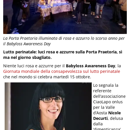
La Porta Praetoria illuminata di rosa e azzurro lo scorso anno per
il Babyloss Awareness Day
Lutto perinatale: luci rosa e azzurre sulla Porta Praetoria, sì
ma nel giorno sbagliato.
Niente luci rosa e azzurre per il
Babyloss Awareness Day
, la
Giornata mondiale della consapevolezza sul lutto perinatale
che nel mondo si celebra martedì 15 ottobre.
Lo segnala la
referente
dell’associazione
CiaoLapo onlus
per la Valle
d’Aosta
Nicole
Decurti
, delusa
dalla
‘dimenticanza’.