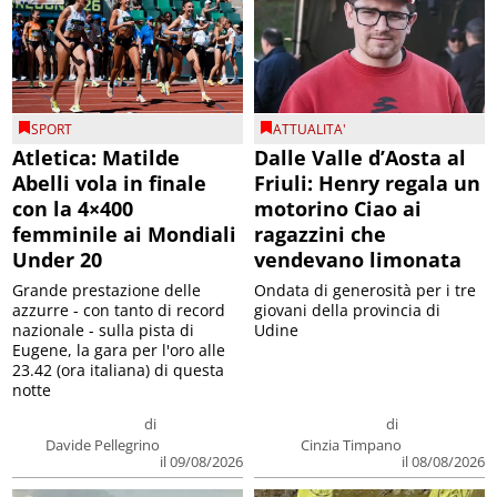
SPORT
ATTUALITA'
Atletica: Matilde
Dalle Valle d’Aosta al
Abelli vola in finale
Friuli: Henry regala un
con la 4×400
motorino Ciao ai
femminile ai Mondiali
ragazzini che
Under 20
vendevano limonata
Grande prestazione delle
Ondata di generosità per i tre
azzurre - con tanto di record
giovani della provincia di
nazionale - sulla pista di
Udine
Eugene, la gara per l'oro alle
23.42 (ora italiana) di questa
notte
di
di
Davide Pellegrino
Cinzia Timpano
il 09/08/2026
il 08/08/2026