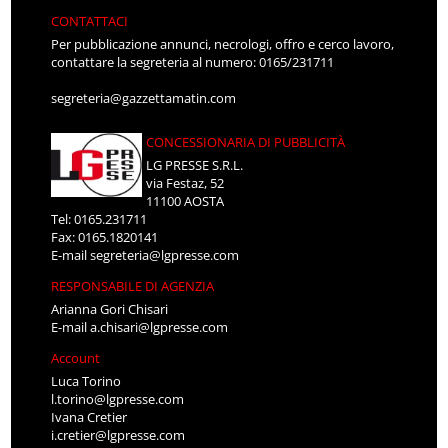
CONTATTACI
Per pubblicazione annunci, necrologi, offro e cerco lavoro,
contattare la segreteria al numero: 0165/231711
segreteria@gazzettamatin.com
CONCESSIONARIA DI PUBBLICITÀ
LG PRESSE S.R.L.
via Festaz, 52
11100 AOSTA
Tel: 0165.231711
Fax: 0165.1820141
E-mail
segreteria@lgpresse.com
RESPONSABILE DI AGENZIA
Arianna Gori Chisari
E-mail
a.chisari@lgpresse.com
Account
Luca Torino
l.torino@lgpresse.com
Ivana Cretier
i.cretier@lgpresse.com