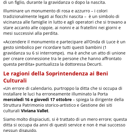
di un figlio, durante la gravidanza o dopo la nascita.
Illuminare un monumento di rosa e azzurro – i colori
tradizionalmente legati ai fiocchi nascita – è un simbolo di
vicinanza alle famiglie in lutto e agli operatori che si trovano a
stare accanto alle coppie, ai nonni e ai fratellini nei giorni e
mesi successivi alla perdita.
«Accendere il monumento e partecipare all’Onda di Luce è un
gesto simbolico per ricordare tutti questi bambini (1
gravidanza su 6 si interrompe), ma è anche un atto di unione
per creare connessione tra le persone che hanno affrontato
questa perdita» puntualizza la dottoressa Decurti.
Le ragioni della Soprintendenza ai Beni
Culturali
«Un errore di calendario, purtroppo la ditta che si occupa di
installare le luci ha erroneamente illuminato la Porta
mercoledì 16 e giovedì 17 ottobre
– spiega la dirigente della
Struttura Patrimonio storico-artistico e Gestione dei siti
culturali
Viviana Vallet
.
Siamo molto dispiaciuti, si è trattato di un mero errore; questa
ditta si occupa da anni di questi service e non è mai successo
nessun disguido.