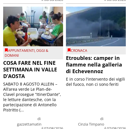
APPUNTAMENTI
,
OGGI &
CRONACA
DOMANI
Etroubles: camper in
COSA FARE NEL FINE
fiamme nella galleria
SETTIMANA IN VALLE
di Echevennoz
D’AOSTA
E in corso l'intervento dei vigili
SABATO 8 AGOSTO ALLEIN –
del fuoco, non ci sono feriti
All’area verde Le Plan-de-
Clavel prosegue “ItinerDante”,
le letture dantesche, con la
partecipazione di Antonello
Pistritto (...
di
di
gazzettamatin
Cinzia Timpano
il 07/08/2026
il 07/08/2026