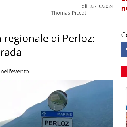
di
il
23/10/2024
n
Thomas Piccot
C
 regionale di Perloz:
trada
nell'evento