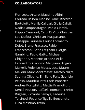
ITÀ
COLLABORATORI
L.
Francesca Arcaro, Massimo Altini,
Corrado Bellora, Nadine Blanc, Riccardo
11
Bortolotti, Manila Calipari, Giulia Calisti,
Nadia Camposaragna, Paolo Ciambi,
m
Filippo Clermont, Carol Di Vito, Christian
Leo Dufour, Christian Evaspasiano,
Giuseppe Farinella, Enrico Formento
Dojot, Bruno Fracasso, Fabio
Francesconi, Sofia Fregnani, Giorgia
Gambino, Paolo Gatto, Michael
Ghignone, Marlène Jorrioz, Cecilia
Lazzarotto, Giacomo Mangano, Angela
Marrelli, Federico Mecca, Luca Mauro
Melloni, Marc Montrosset, Matteo Nigra,
Sabrina Olibano, Emiliano Pala, Gabriele
Peloso, Maurizio Pitti, Loris Ponsetto,
Andrea Portigliatti, Mattia Pramotton,
Deniel Pession, Raffaele Romano, Enrico
Ruggeri, Riccardo Savoye, Federica
Tercinod, Federico Tigellio Benvenuto,
Luca Massimo Trifilò