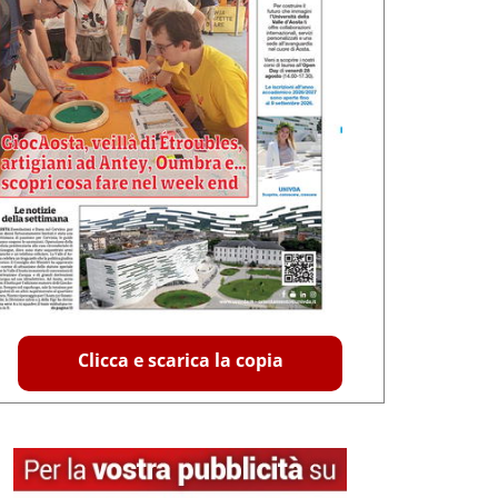
Clicca e scarica la copia