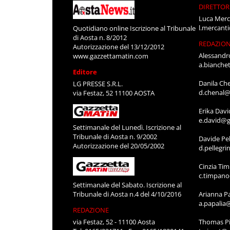
DIRETTOR
Luca Merc
l.mercant
Quotidiano online Iscrizione al Tribunale
di Aosta n. 8/2012
REDAZIO
Autorizzazione del 13/12/2012
Alessandr
www.gazzettamatin.com
a.bianche
Editore
Danila Ch
LG PRESSE S.R.L.
d.chenal@
via Festaz, 52 11100 AOSTA
Erika Davi
e.david@g
Settimanale del Lunedì. Iscrizione al
Tribunale di Aosta n. 9/2002
Davide Pel
Autorizzazione del 20/05/2002
d.pellegr
Cinzia Ti
c.timpan
Settimanale del Sabato. Iscrizione al
Tribunale di Aosta n.4 del 4/10/2016
Arianna P
a.papalia
REDAZIONE
via Festaz, 52 - 11100 Aosta
Thomas Pi