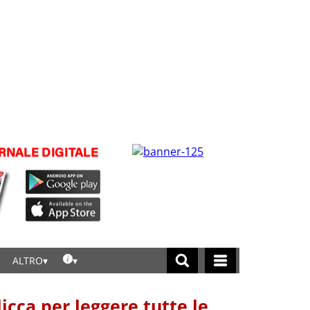
ALTRO
licca per leggere tutte le