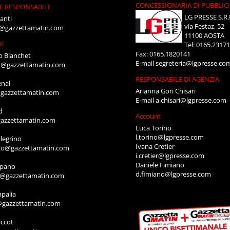
CONCESSIONARIA DI PUBBLIC
E RESPONSABILE
LG PRESSE S.R.
anti
via Festaz, 52
i@gazzettamatin.com
11100 AOSTA
NE
Tel: 0165.2317
Fax: 0165.1820141
o Bianchet
E-mail
segreteria@lgpresse.co
t@gazzettamatin.com
RESPONSABILE DI AGENZIA
enal
Arianna Gori Chisari
gazzettamatin.com
E-mail
a.chisari@lgpresse.com
d
Account
azzettamatin.com
Luca Torino
l.torino@lgpresse.com
legrino
Ivana Cretier
ino@gazzettamatin.com
i.cretier@lgpresse.com
Daniele Fimiano
mpano
d.fimiano@lgpresse.com
o@gazzettamatin.com
apalia
@gazzettamatin.com
ccot