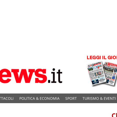
TTACOLI
POLITICA & ECONOMIA
SPORT
TURISMO & EVENTI
C